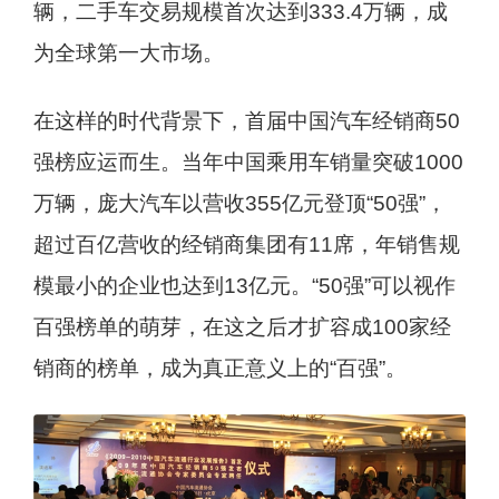
辆，二手车交易规模首次达到333.4万辆，成
为全球第一大市场。
在这样的时代背景下，首届中国汽车经销商50
强榜应运而生。当年中国乘用车销量突破1000
万辆，庞大汽车以营收355亿元登顶“50强”，
超过百亿营收的经销商集团有11席，年销售规
模最小的企业也达到13亿元。“50强”可以视作
百强榜单的萌芽，在这之后才扩容成100家经
销商的榜单，成为真正意义上的“百强”。