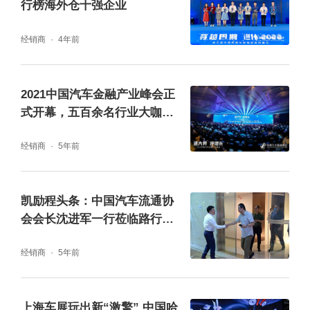
行榜海外仓十强企业
经销商
4年前
2021中国汽车金融产业峰会正
式开幕，五百余名行业大咖相
聚成都
经销商
5年前
凯励程头条：中国汽车流通协
2024年百强榜单发布现场
会会长沈进军一行莅临路行通
公司考察交流
当前汽车流通行业正深度重构，部分企业经营
经销商
5年前
质量下滑。与此同时，代理新势力、新能源品
牌的企业开始崭露头角。一方面，2023年新能
上海车展玩出新“激擎” 中国哈