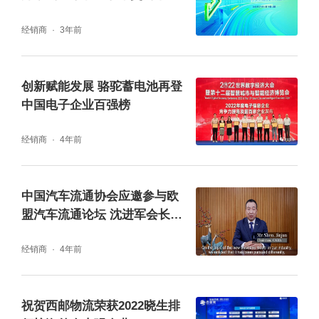
百强排行榜第1名
中心，永达与小鹏、恒信与蔚来的合作案例显
经销商
3年前
示经销商主动拥抱变革的决心。
创新赋能发展 骆驼蓄电池再登
2. 数字化升级。
头部集团投入亿元建设数字化
中国电子企业百强榜
平台，线上销售占比从2019年的个位数迅速提
经销商
4年前
升至2022年的近20%。
3. 业务多元化。
大量集团衍生出汽车金融、保
中国汽车流通协会应邀参与欧
险、出行等增值服务中心。
盟汽车流通论坛 沈进军会长发
言详解国内新销售模式
经销商
4年前
创新与多元：新周期下的发展范式（2023至
今）
祝贺西邮物流荣获2022晓生排