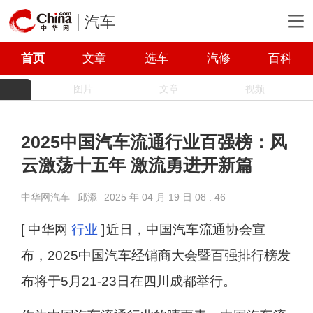
汽车
首页
文章
选车
汽修
百科
图片
文章
视频
2025中国汽车流通行业百强榜：风
云激荡十五年 激流勇进开新篇
中华网汽车
邱添
2025 年 04 月 19 日 08 : 46
[ 中华网
行业
]
近日，中国汽车流通协会宣
布，2025中国汽车经销商大会暨百强排行榜发
布将于5月21-23日在四川成都举行。