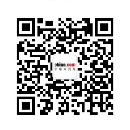
年6月25日在京隆重发布。时任中国汽车流通
协会副会长、秘书长沈进军先生主持仪式，同
时成立了中国汽车流通协会专家委员会。
在“汽车下乡”等政策刺激下，经销商集团纷纷
发展壮大。这一时期百强榜呈现三个特征：头
部企业通过并购快速扩张，如中升控股收购龙
华汽车、永达集团并购宝诚等案例频现；4S店
模式成为绝对主流；百强企业单店营收普遍超
过行业均值。
值得注意的是，2014年前后互联网企业掀
起“颠覆4S店”浪潮，但百强企业通过优化服务