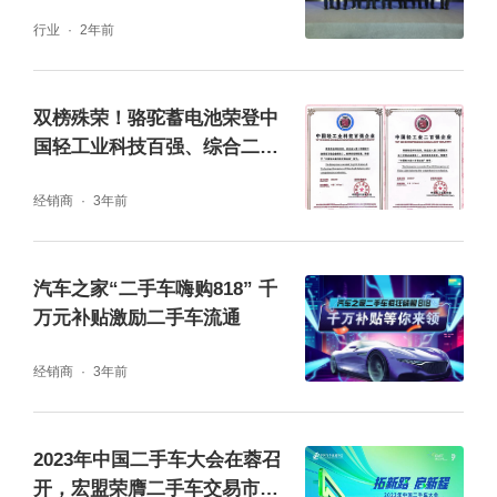
行业
2年前
2018年百强排行榜现场合影
双榜殊荣！骆驼蓄电池荣登中
国轻工业科技百强、综合二百
转型变革：存量竞争下的模式重构（2019-202
强
2）
经销商
3年前
2018年中国汽车市场首次出现负增长，百强榜
汽车之家“二手车嗨购818” 千
开始呈现“减速换挡”特征。2019-2022年间，
万元补贴激励二手车流通
百强企业总收入年均增长率降至2.7%，较此前
经销商
3年前
十年的12.4%大幅放缓。但变革中孕育着3个
方面的转型。
2023年中国二手车大会在蓉召
1. 新能源渠道变革。
更多集团设立新能源运营
开，宏盟荣膺二手车交易市场