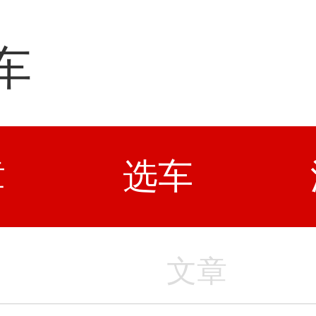
车
章
选车
文章