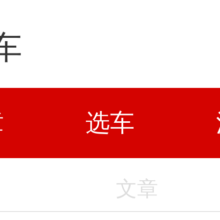
车
章
选车
文章