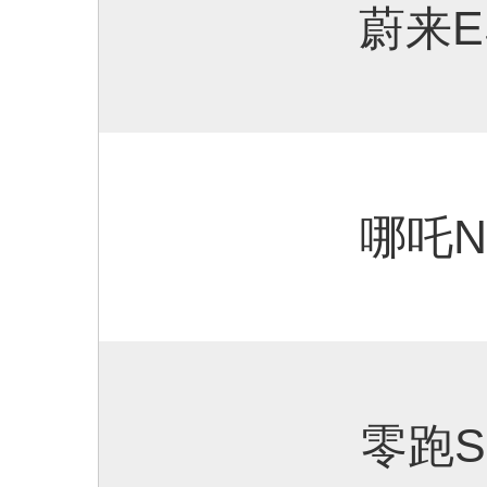
蔚来E
哪吒N
零跑S