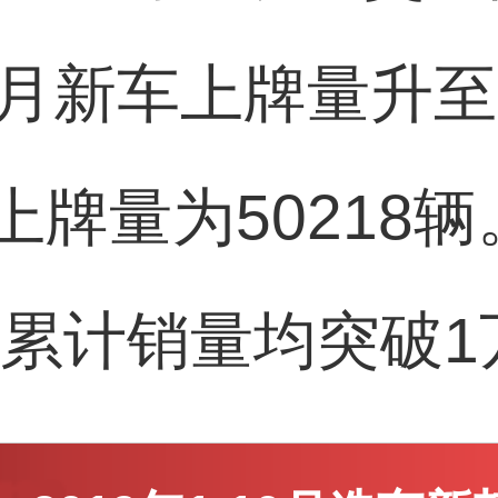
月新车上牌量升至64
牌量为50218辆
车累计销量均突破1