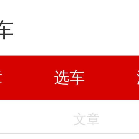
车
章
选车
文章