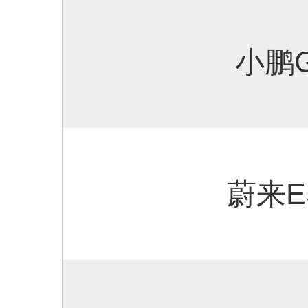
小鹏
蔚来E