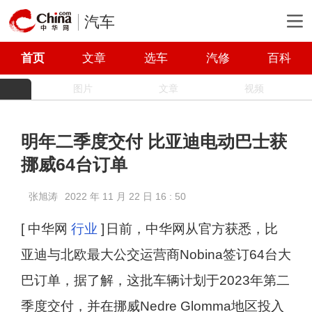
汽车
首页
文章
选车
汽修
百科
图片
文章
视频
明年二季度交付 比亚迪电动巴士获
挪威64台订单
张旭涛
2022 年 11 月 22 日 16 : 50
[ 中华网
行业
]
日前，中华网从官方获悉，比
亚迪与北欧最大公交运营商Nobina签订64台大
巴订单，据了解，这批车辆计划于2023年第二
季度交付，并在挪威Nedre Glomma地区投入