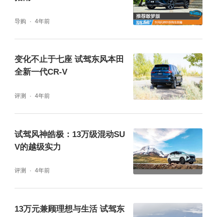
导购
4年前
变化不止于七座 试驾东风本田
全新一代CR-V
评测
4年前
试驾风神皓极：13万级混动SU
V的越级实力
皓极的外饰设计，相比之前东风风神的其他新
评测
4年前
车更为前卫大胆，更容易满足现在的年轻消费
者的审美取向。前脸上面积硕大的中网采用了
13万元兼顾理想与生活 试驾东