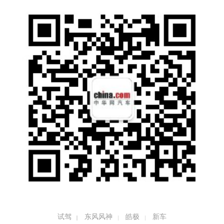
皓极定位于一款紧凑级SUV，有着4720/1910/
1702mm的车身尺寸，轴距达到了2825mm。
没错，就是2825mm的轴距，甚至已经超过了
某些中型SUV车型，但从东风风神的SUV家族
谱系来看，皓极确实是一款紧凑级SUV车型，
还记得小学语文课本上《田忌赛马》的故事
吗？
试驾
东风风神
皓极
新车