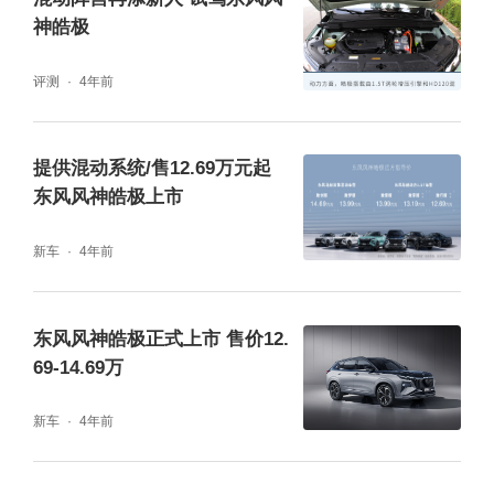
皓极在外观上采用了“风之痕”的设计理念，提
神皓极
供包括极光绿、陶瓷白、端砚黑、绅墨蓝、星
评测
4年前
河灰在内的5种车身颜色，我拿到的这辆试驾
车是星河灰的车身配色，从视觉体验上来说，
提供混动系统/售12.69万元起
极光绿的车身颜色更漂亮。车身侧面的悬浮式
东风风神皓极上市
车顶和游艇式的D柱造型很养眼，加上黑色的
新车
4年前
轮眉装饰，整体的视觉感觉比风神品牌之前的
作品进步了很多。
东风风神皓极正式上市 售价12.
69-14.69万
新车
4年前