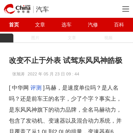
汽车
首页
文章
选车
汽修
百科
图片
文章
视频
改变不止于外表 试驾东风风神皓极
张旭涛
2022 年 05 月 23 日 09 : 44
[ 中华网
评测
]
马赫，是速度单位吗？是人名
吗？还是前车王的名字，少了个字？事实上，
是东风风神旗下的动力品牌，全名马赫动力，
包含了发动机、变速器以及混合动力系统，并
且覆盖了从1.0L到2.0L的排量，变速器有6