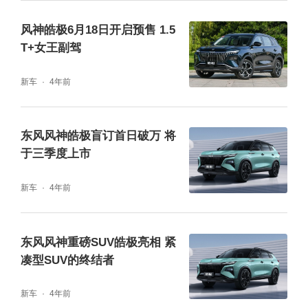
眼，黑色的轮毂和车顶的配色很显档次。值得
风神皓极6月18日开启预售 1.5
一提的是，我拿到的这辆试驾车装配了倍耐力
T+女王副驾
天蝎轮胎，轮胎尺寸为235/50 R19。
新车
4年前
东风风神皓极盲订首日破万 将
于三季度上市
新车
4年前
东风风神重磅SUV皓极亮相 紧
凑型SUV的终结者
新车
4年前