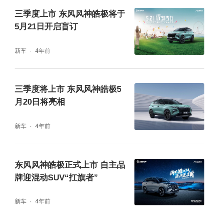
三季度上市 东风风神皓极将于
5月21日开启盲订
新车
4年前
三季度将上市 东风风神皓极5
月20日将亮相
新车
4年前
车尾的造型没有车头的设计感那么明显，相对
内敛了不少，大倾角的后挡风玻璃和贯穿式的
东风风神皓极正式上市 自主品
尾灯成为了视觉重心。保险杠下部的镀铬排气
牌迎混动SUV“扛旗者”
管口主要还是装饰作用，保险杠内部的排气管
新车
4年前
实际是向下的方向。皓极的轮毂造型非常养