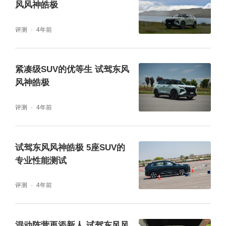
黑色钢琴烤漆的材质，直瀑式的格栅非常有档
风风神皓极
次，格栅中部的发光灯带将顶部的LED日间行
评测
4年前
车灯连为一体，本以为是雾灯的位置，实际上
是大灯。
紧凑级SUV的优等生 试驾东风
风神皓极
评测
4年前
试驾东风风神皓极 5座SUV的
专业性能测试
评测
4年前
混动阵营再添新人 试驾东风风