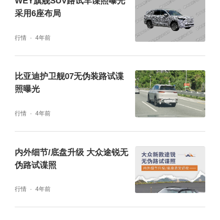
WEY旗舰SUV路试车谍照曝光
采用6座布局
行情
4年前
来到车内，恒驰6的内饰基本与恒驰5保持一
比亚迪护卫舰07无伪装路试谍
致，号称“宇航级”的智能座舱采用了由10.25寸
照曝光
仪表+14.6寸中控屏幕+10.25寸副驾屏超大曲
面三连屏设计，整个宽度达到了1.2米。并且在
行情
4年前
中控台上依旧保留了部分物理按键，在营造科
技感的同时兼具了一定的实用性。
内外细节/底盘升级 大众途锐无
伪路试谍照
行情
4年前