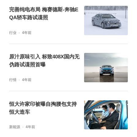
完善纯电布局 梅赛德斯-奔驰E
航602公里，百公里加速时间在8秒内。
QA轿车路试谍照
行业
4年前
原汁原味引入 标致408X国内无
伪路试谍照首曝
行情
4年前
恒大许家印被曝自掏腰包支持
恒大造车
新能源
4年前