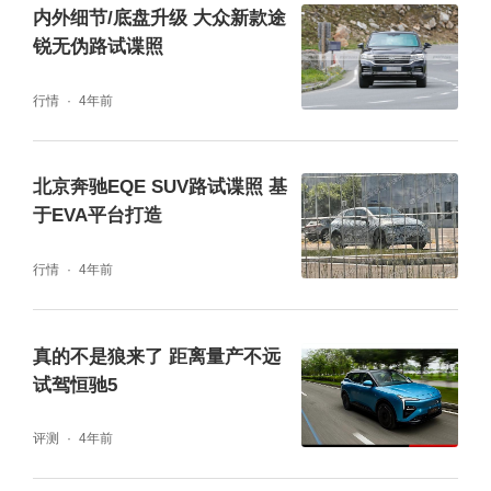
内外细节/底盘升级 大众新款途
锐无伪路试谍照
行情
4年前
北京奔驰EQE SUV路试谍照 基
于EVA平台打造
在乘坐舒适性上，车内大量使用皮革包裹，座
椅还采用了菱形衍缝工艺，凸显高档气质。由
行情
4年前
于出自恒驰5的平台，所以整个车内的腿部空
间基本与恒驰5基本一样。
真的不是狼来了 距离量产不远
试驾恒驰5
动力方面，恒驰6大概率将搭载与恒驰5相同的
评测
4年前
动力总成，它将采用最大功率为150千瓦，峰
值扭矩为345牛·米的驱动电机，CLTC综合续