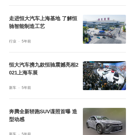
走进恒大汽车上海基地 了解恒
驰智能制造工艺
行业
5年前
恒大汽车携九款恒驰震撼亮相2
021上海车展
新车
5年前
奔腾全新轿跑SUV谍照首曝 造
型动感
新车
5年前