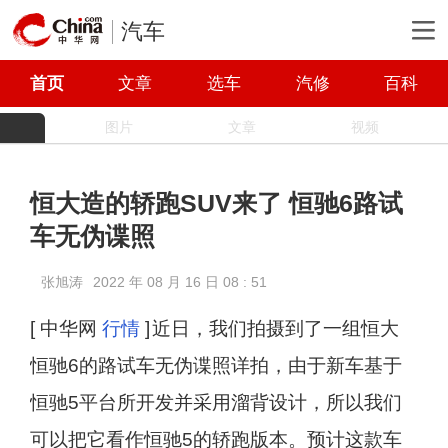
汽车
首页
文章
选车
汽修
百科
图片
文章
视频
恒大造的轿跑SUV来了 恒驰6路试
车无伪谍照
张旭涛
2022 年 08 月 16 日 08 : 51
[ 中华网
行情
]
近日，我们拍摄到了一组恒大
恒驰6的路试车无伪谍照详拍，由于新车基于
恒驰5平台所开发并采用溜背设计，所以我们
可以把它看作恒驰5的轿跑版本。预计这款车