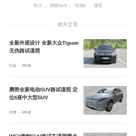
恒大
轿跑SUV
恒驰6
谍照
车辆尾部，极倾斜的后窗角度让恒驰6的车顶
上出现了个造型别致的扇叶型高位刹车灯。有
相关文章
别于恒驰5前后呼应的设计，此次在恒驰6上采
全新外观设计 全新大众Tiguan
用了与轿跑车尾部更加搭配的贯穿式尾灯，原
无伪路试谍照
有牌照位与后杠一体化的设计也被修改成了更
行业
3年前
运动风的分体造型。
腾势全新电动SUV路试谍照 定
位6座中大型SUV
行情
4年前