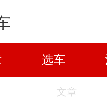
车
章
选车
文章