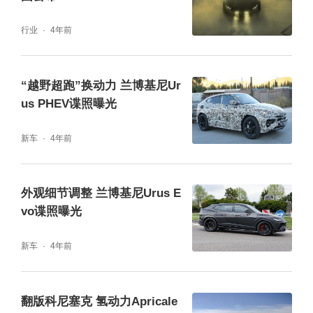
行业
4年前
“越野超跑”换动力 兰博基尼Ur
us PHEV谍照曝光
新车
4年前
外观细节调整 兰博基尼Urus E
vo谍照曝光
新车
4年前
翻版科尼塞克 氢动力Apricale