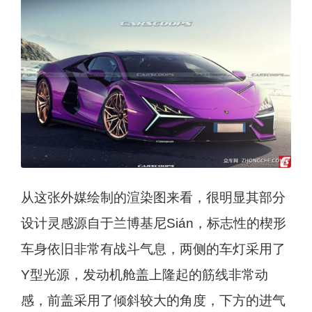
从这张外媒绘制的渲染图来看，很明显其部分
设计灵感源自于兰博基尼Sián，标志性的楔形
车身依旧非常有战斗气息，两侧的车灯采用了
Y型光源，发动机舱盖上隆起的筋线非常动
感，前盖采用了倾斜较大的角度，下方的进气