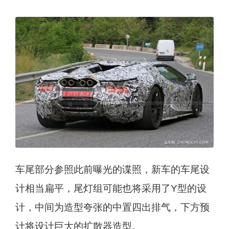
车尾部分参照此前曝光的谍照，新车的车尾设
计相当扁平，尾灯组可能也将采用了Y型的设
计，中间为造型夸张的中置四出排气，下方预
计将设计巨大的扩散器造型。