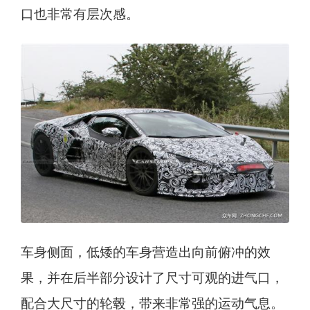
口也非常有层次感。
车身侧面，低矮的车身营造出向前俯冲的效
果，并在后半部分设计了尺寸可观的进气口，
配合大尺寸的轮毂，带来非常强的运动气息。