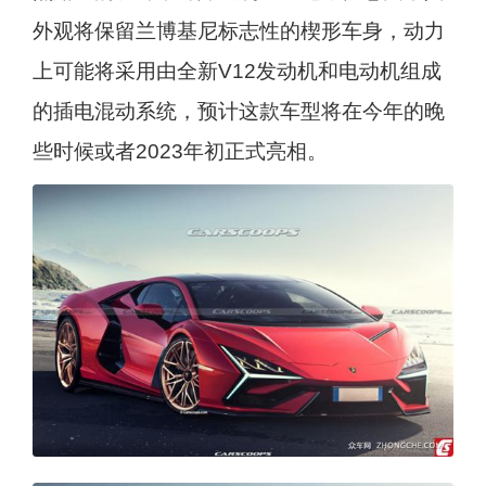
外观将保留兰博基尼标志性的楔形车身，动力
上可能将采用由全新V12发动机和电动机组成
的插电混动系统，预计这款车型将在今年的晚
些时候或者2023年初正式亮相。