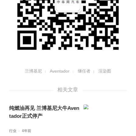
兰博基尼
Aventador
继任者
渲染图
相关文章
纯燃油再见 兰博基尼大牛Aven
tador正式停产
行业
4年前