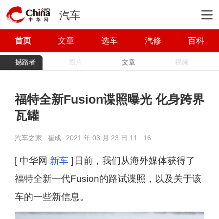
汽车
首页
文章
选车
汽修
百科
撼路者
图片
文章
视频
福特全新Fusion谍照曝光 化身跨界
瓦罐
汽车之家
崔成
2021 年 03 月 23 日 11 : 16
[ 中华网
新车
]
日前，我们从海外媒体获得了
福特全新一代Fusion的路试谍照，以及关于该
车的一些新信息。