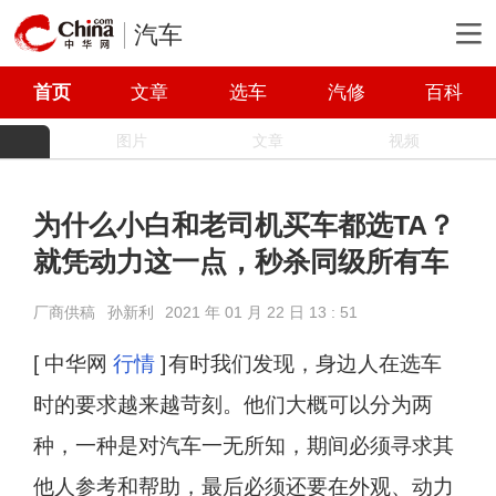
汽车
首页
文章
选车
汽修
百科
图片
文章
视频
为什么小白和老司机买车都选TA？
就凭动力这一点，秒杀同级所有车
厂商供稿
孙新利
2021 年 01 月 22 日 13 : 51
[ 中华网
行情
]
有时我们发现，身边人在选车
时的要求越来越苛刻。他们大概可以分为两
种，一种是对汽车一无所知，期间必须寻求其
他人参考和帮助，最后必须还要在外观、动力