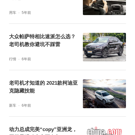
扎实的底盘与悬挂调教，兼顾舒适和运动型，
用车
5年前
在激烈过弯时也能信心十足，绝不拖泥带水。
大众帕萨特相比速派怎么选？
这样一台10万级的小型SUV，能给你带来心潮
老司机教你避坑不踩雷
澎湃驾控感受，拥有“中国钢炮”这样的标签，
缤越名副其实。
行情
6年前
老司机才知道的 2021款柯迪亚
克隐藏技能
新车
6年前
动力总成完美“copy”亚洲龙，