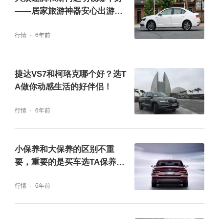
过目不忘。视线从翼展肌感腰线、双色竞速轮
——居家旅游神器安心出游就
毂，再到尾部时光之翼后尾灯、贯穿式的镀铬
选TA
行情
6年前
条、动速感尾翼、赛车运动排气管，这些惹眼
的设计在所见之处皆能引燃驾驶欲望。
捷达VS7和柯珞克哪个好？选T
A做你动感生活的好伴侣！
行情
6年前
小保养和大保养的区别不重
要，重要的是买车选TA保养更
实惠
行情
6年前