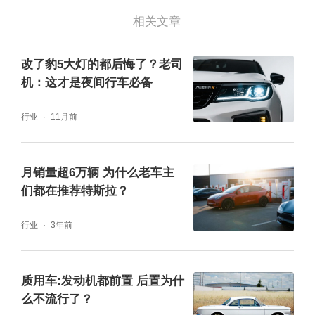
相关文章
来领先同级的性能表现，最大马力177匹，最
高扭矩255N·m，拥有最高97%的传动效率，
改了豹5大灯的都后悔了？老司
百公里加速7.9秒。这套黄金动力组合就是取悦
机：这才是夜间行车必备
你的秘诀，此外这台发动机的四大先进动力技
行业
11月前
术（低惯量涡轮增压技术、高压中置直喷技
术、高效燃烧技术、精准气门控制技术），在
月销量超6万辆 为什么老车主
实际表现当中功不可没。
们都在推荐特斯拉？
行业
3年前
质用车:发动机都前置 后置为什
么不流行了？