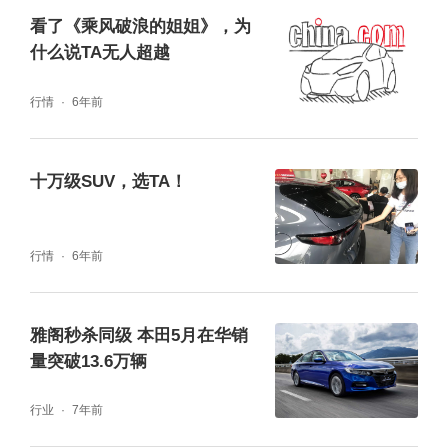
看了《乘风破浪的姐姐》，为
什么说TA无人超越
不论作为小白车主还是经验相对丰富的“老司
行情
6年前
机”，当选择一台小型SUV时，全面的产品力表
现、同级最出色的性价比、以及增速明显的销
十万级SUV，选TA！
量表现，缤越在这些方面都能作为我们下定这
台车的关键因素。同时，28万名车主已经在为
行情
6年前
市场证言，口碑层面也逐渐成为选择缤越的主
要原因。在今年，如果缤越能够继续保持强劲
的增长势头，超越合资竞品稳居市场第一将指
雅阁秒杀同级 本田5月在华销
量突破13.6万辆
日可待。
行业
7年前