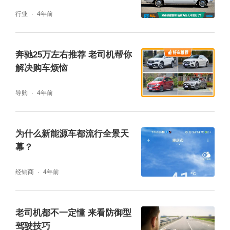
行业
4年前
奔驰25万左右推荐 老司机帮你
解决购车烦恼
这还不算完，可选装的声浪套件，能给每位驾
导购
4年前
驶者带来和跑车同样感受的排气效果。它通过
主动电子阀门控制，可实现完全打开和关闭。
为什么新能源车都流行全景天
同时还能在“轻撩”、“澎湃”、“炸街”之间任意选
幕？
择，更进一步满足了感官体验。
经销商
4年前
开起来的时候，缤越能够给你带来同级中最为
优秀的操控表现，实际给人的感受“非常直
老司机都不一定懂 来看防御型
接”。精准的转向，带来指哪儿打哪儿的乐趣，
驾驶技巧