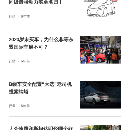
同级最强动力实至名归！
行情
6年前
缤越是“表里如一”的一台车，凡是了解它的
人，肯定会有这种同感。拥有强悍性能表现的
2020岁末买车，为什么非等东
盟国际车展不可？
同时，怎能没有一个彰显热血动感的外表？
行情
6年前
得益于吉利对前卫审美的透彻理解，缤越在外
观上采用了“时光竞速美学”的设计理念，十分
B级车安全配置“大选”老司机
符合时下年轻消费者对个性化突出、凌厉感体
投索纳塔
现的追求。星空回想前格栅，嵌入式黑色车
行业
6年前
标，流光翼动LED日行灯，和飞行器前保险
杠，车头在细节上无处不体现激情动感，让人
大众速腾和斯柯达明锐哪个好