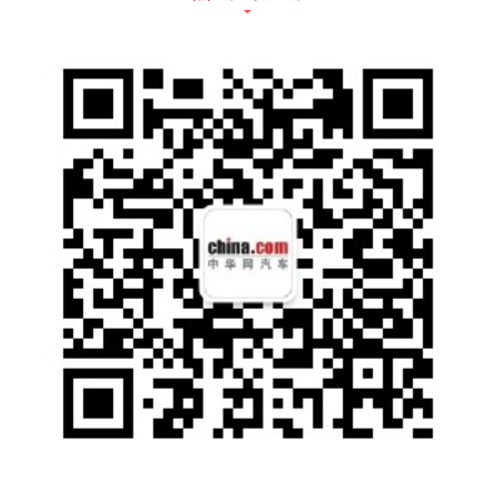
要在市场当中打造一台好车，前提肯定需要一
个“好底子”来做基础。作为吉利BMA模块化架
构下的首款SUV，缤越被赋予了出色的三大件
水平，同级领先的智能化装备，和较高的空间
利用率等诸多特点。
别看它是一台SUV，如果你需要足够热血的驾
控体验，这台缤越能够毫无保留的全部展现给
你。Power 260T（1.5TD）涡轮增压缸内直喷
发动机和7DCT湿式双离合变速箱，能为你带