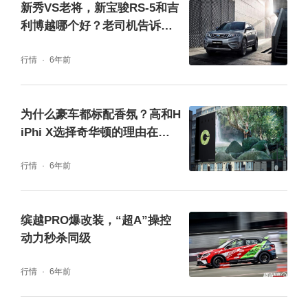
新秀VS老将，新宝骏RS-5和吉
即使有这么多挑逗视觉神经的设计元素，这样
利博越哪个好？老司机告诉你
怎么选
的缤越也不是一成不变的。当需要更多个性化
行情
6年前
的风格将要在外观当中体现，缤越能够为我们
呈现出朋克风、二次元风、再到性能赛车风等
为什么豪车都标配香氛？高和H
多元化的外观效果。
iPhi X选择奇华顿的理由在这
里
行情
6年前
缤越PRO爆改装，“超A”操控
动力秒杀同级
行情
6年前