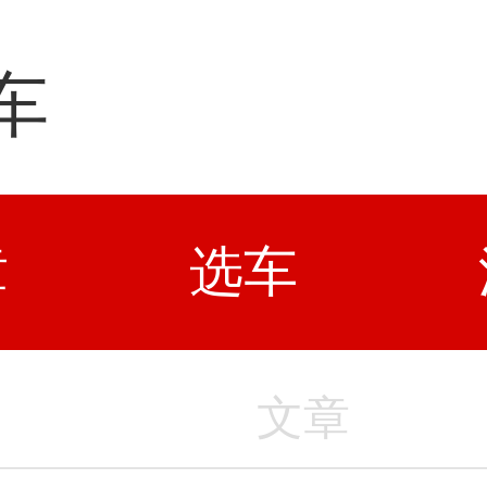
车
章
选车
文章