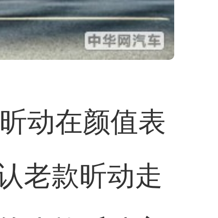
，昕动在颜值表
认老款昕动走