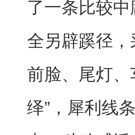
了一条比较中
全另辟蹊径，
前脸、尾灯、
绎”，犀利线