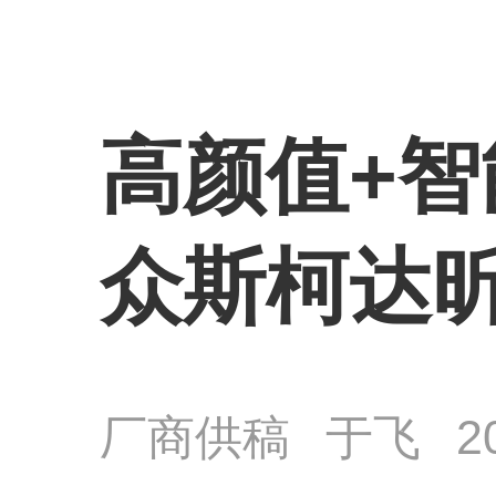
高颜值+
众斯柯达
厂商供稿
于飞
2