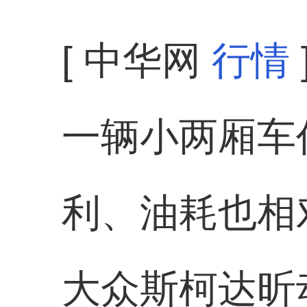
[ 中华网
行情
一辆小两厢车
利、油耗也相
大众斯柯达昕