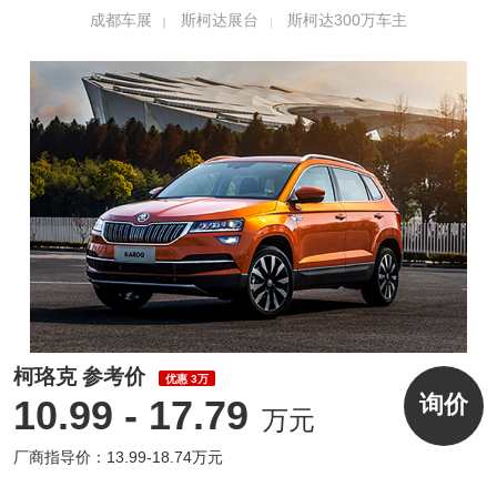
五年超长贷金融方案等购车钜惠。
成都车展
斯柯达展台
斯柯达300万车主
斯柯达SUV家族5款产品全系出征，亮相中国
柯珞克 参考价
优惠 3万
西部国际博览城2号馆。其中，两款造型颇为
询价
10.99 - 17.79
万元
动感的Coupe式SUV：柯迪亚克GT、柯米克G
厂商指导价：13.99-18.74万元
T尽展斯柯达个性、年轻、积极的品牌形象。