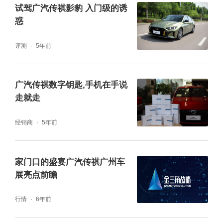
试驾广汽传祺影豹 入门级的诱
惑
评测
5年前
广汽传祺数字钥匙,手机在手说
走就走
经销商
5年前
透明工厂数据一览
家门口的盛宴广汽传祺广州车
展亮点前瞻
零号时光是一家专注于视觉化营销创新地企
业，为广大企业提供品牌形象包装/企业内容营
行情
6年前
销/私域平台营销三方面的服务，并用数据化思