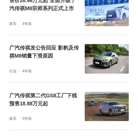
售价26.98万元起 全面升级 广
“广汽传祺——透明工厂”的直播火爆全网，短
汽传祺M8宗师系列正式上市
短48H斩获超过20w 的浏览量。
新车
4年前
广汽传祺发公告回应 影豹及传
祺M8销量下滑原因
行业
4年前
广汽传祺第二代GS8工厂下线
预售18.88万元起
新车
5年前