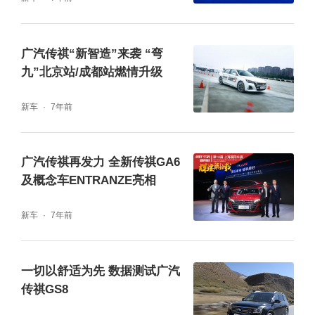
广汽传祺“新智造”来袭 “弯
九”北京站/成都站燃情升级
新车
7年前
零号时光工作人员工作现场掠影
广汽传祺再发力 全新传祺GA6
及概念车ENTRANZE亮相
新车
7年前
一切以舒适为先 数据测试广汽
传祺GS8