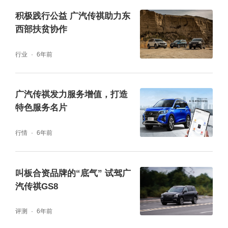
维为营销赋能，透视营销全过程，助力企业营
积极践行公益 广汽传祺助力东
销新势力。
西部扶贫协作
行业
6年前
广汽传祺发力服务增值，打造
特色服务名片
行情
6年前
叫板合资品牌的“底气” 试驾广
汽传祺GS8
评测
6年前