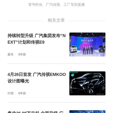
零号时光、广汽传祺、工厂车间直播
“压力山大“冲压线，演绎“裁纸式”精准压钢卷，
生产节拍达12件/分钟
相关文章
“节奏大师“焊装车间，火花璀璨，挑战5车混流
持续转型升级 广汽集团发布“N
准确卡点
EXT”计划和传祺E9
新车
3年前
“技术流“总装车间， 无人参与的挡风玻璃智能
装配，定位精度高达0.12mm
4月26日首发 广汽传祺EMKOO
硬核品质背后，工厂直播天团还有更多黑科技
设计图曝光
等你挖掘，7小时超长长长长直播，让你越看
行情
4年前
越上头!