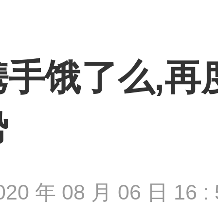
手饿了么,再
势
020 年 08 月 06 日 16 : 