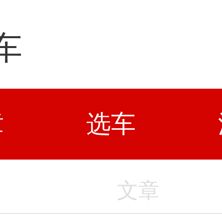
车
章
选车
文章