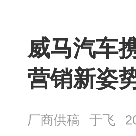
威马汽车携
营销新姿
厂商供稿
于飞
2