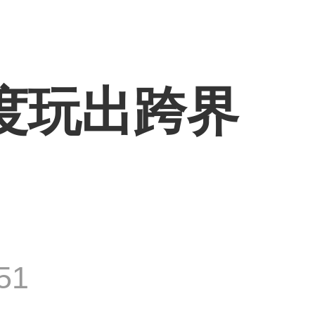
度玩出跨界
51