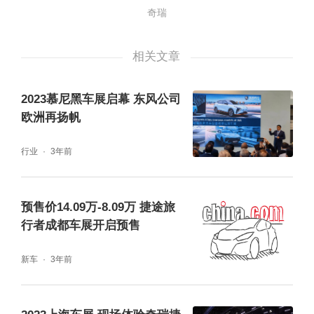
益送达给用户。
奇瑞
相关文章
2023慕尼黑车展启幕 东风公司
欧洲再扬帆
年初的疫情将旅游业画上了一段休止符，现阶
行业
3年前
段尽管全国各地主要景区重新开业，但相较往
年热度明显下滑。下半年，随着国家相关政策
预售价14.09万-8.09万 捷途旅
的大力推动，奇瑞捷途将进一步推动“旅行 ”权
行者成都车展开启预售
益落地，完善“旅行 ”体验，用行动定义旅途。
新车
3年前