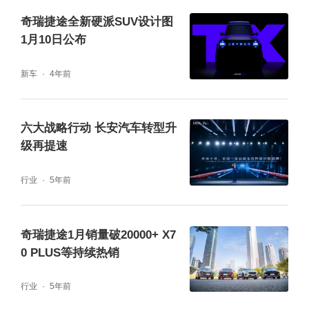
奇瑞捷途全新硬派SUV设计图
1月10日公布
7、置换豪横礼：置换购车至高享20000元现
新车
4年前
金置换补贴
六大战略行动 长安汽车转型升
8、用车无忧礼：全系尊享10年/20万公里整车
级再提速
质保，发动机10年/100万公里超长质保
行业
5年前
奇瑞捷途1月销量破20000+ X7
0 PLUS等持续热销
行业
5年前
相信，随着产品矩阵的日益壮大，口碑效应不