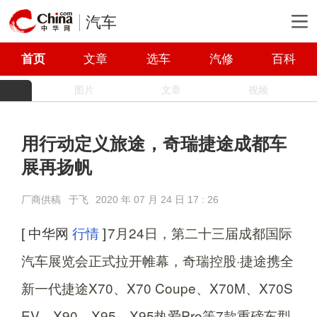
汽车
首页
文章
选车
汽修
百科
图片
文章
视频
用行动定义旅途，奇瑞捷途成都车
展再扬帆
厂商供稿
于飞
2020 年 07 月 24 日 17 : 26
7月24日，第二十三届成都国际
[ 中华网
行情
]
汽车展览会正式拉开帷幕，奇瑞控股·捷途携全
新一代捷途X70、X70 Coupe、X70M、X70S
EV、X90、X95、X95热爱Pro等7款重磅车型