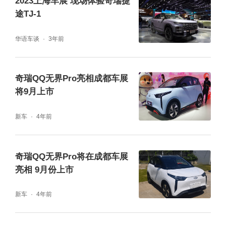
2023上海车展 现场体验奇瑞捷
途TJ-1
华语车谈
3年前
当然，本次成都车展奇瑞捷途还带来了重磅的
优惠福利政策：
奇瑞QQ无界Pro亮相成都车展
将9月上市
1、展台打卡礼：凡捷途展台扫码打卡均可免
新车
4年前
费领取“捷途幸运彩蛋”
奇瑞QQ无界Pro将在成都车展
亮相 9月份上市
2、分享集赞礼：凡与捷途元素合影并分享朋
友圈集赞满20即可领取专属蓝牙音箱
新车
4年前