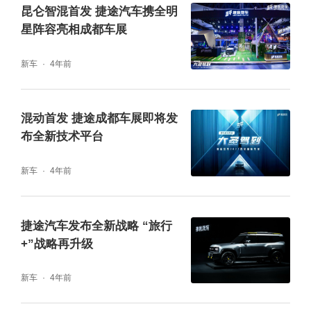
昆仑智混首发 捷途汽车携全明
3、半价购车礼：登陆官网1元下订即有机会获
星阵容亮相成都车展
得捷途半价购车权益
新车
4年前
4、订车伴手礼：捷途展台订车即可领取价值4
混动首发 捷途成都车展即将发
98元空调塔扇
布全新技术平台
新车
4年前
5、幸运红包礼：订车即可抽取家用电器，万
元好礼等您来抢
捷途汽车发布全新战略 “旅行
+”战略再升级
6、金融专享礼：贷款购车享0首付 0利息 0等
新车
4年前
待