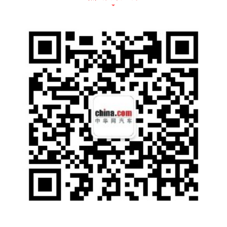
XWD全自动智能四驱在特设X模式下，可智能
切换S运动、N标准、E经济、雪草、泥泞、岩
石等多种驾驶模式，再加上智能蠕行模式，可
让越野小白无惧群山万壑，无论走到哪里都能
如履平地。尤其是接近角28°、离去角30°、最
小离地间隙220mm、涉水深度 700mm的硬核
表现，能爬山爬坡，敢下水越河，让用户全路
况尽情野，轻松解锁更多未知风景，享受旅行
的乐趣。