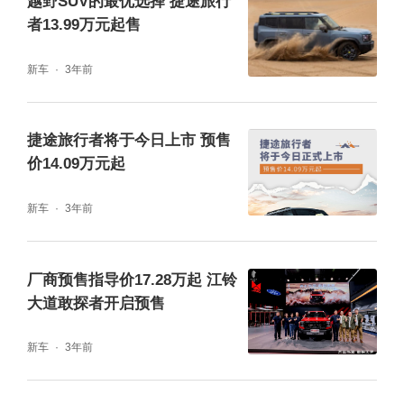
越野SUV的最优选择 捷途旅行
捷途旅行者提供首任车主整车终身质保，用实
者13.99万元起售
力护航到底。配备五星级健康座舱，为用户构
新车
3年前
筑健康屏障，犹如时刻置身大自然之中。采用
多层隔音玻璃、12声道SONY顶级音响、50W
捷途旅行者将于今日上市 预售
手机无线快充、私人定制香氛系统等，让新车
价14.09万元起
在听觉、触觉、嗅觉等方面实现全维度舒奢体
新车
3年前
验。提供20+旅行生态场景、50+生态产品，
满足用户不同形式、不同爱好的旅行模式。更
厂商预售指导价17.28万起 江铃
有超强钢占比高达80%的钢笼式车身结构等打
大道敢探者开启预售
造坚固堡垒，时刻为用户带来百炼成钢的安全
新车
3年前
感。