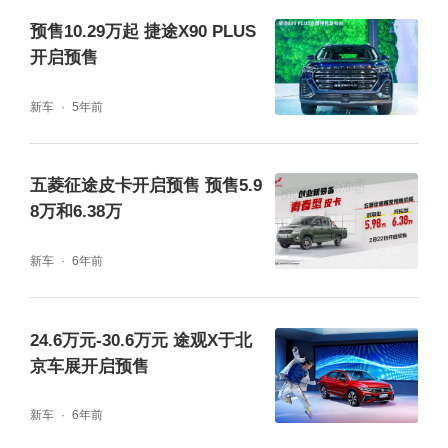
预售10.29万起 捷途X90 PLUS
开启预售
新车
5年前
作为捷途汽车践行“旅行+”战略的又一重磅力
作，捷途旅行者开启预售，将为后续正式上市
吹响强有力的冲锋号，进一步赋能捷途汽车“旅
五菱征途皮卡开启预售 预售5.9
8万和6.38万
行+”市场大幅拓圈，加速推动旅行越野SUV市
场“内卷”。未来，捷途汽车也将继续坚定“旅行
新车
6年前
+”战略定力，依托昆仑架构的技术赋能，打造
更多最懂旅行的产品，不断开辟新的出行场景
24.6万元-30.6万元 途观X于北
京车展开启预售
体验，加速布局“旅行+”2.0时代的技术和产品
迭代，携手更多全球用户一起向往、就前往，
新车
6年前
共赴山海，抵达诗与远方。