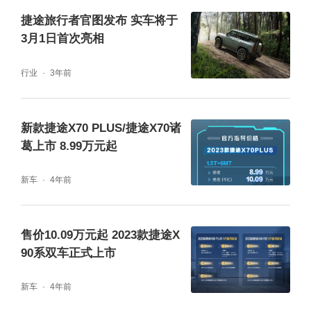
捷途旅行者官图发布 实车将于
3月1日首次亮相
从“捷途速度”到“冠军家族”，第四届旅行+大会
见证了捷途汽车的再一次进化。随着2026款捷
行业
3年前
途旅行者与捷途旅行者C-DM的联袂上市，捷
途汽车将继续深耕“旅行+”战略，以更强大的产
新款捷途X70 PLUS/捷途X70诸
品矩阵和更完善的生态体验，与全球超200万
葛上市 8.99万元起
用户共同奔赴山海，让“我们都是旅行者”的愿
新车
4年前
景照进现实。
售价10.09万元起 2023款捷途X
90系双车正式上市
新车
4年前