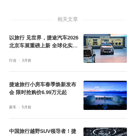
相关文章
以旅行 见世界，捷途汽车2026
北京车展重磅上新 全球化实力
再进阶
在智能配置方面，双车均以高规格硬件与软件
行业
3月前
生态，让驾驶更便捷高效。2026款捷途旅行者
搭载15.6英寸2.5K超清中控巨幕与16GB超大
捷途旅行小房车春季焕新发布
运存，带来丝滑流畅的车机操作体验；捷途旅
会 限时抢购价6.99万元起
行者C-DM在此基础上更进一步，搭载高通825
新车
5月前
5芯片+24GB超大运行内存（智驾版）与华为
乾崑ADS 4高阶智驾系统，并深度融合科大讯
中国旅行越野SUV领导者！捷
飞星火AI大模型，实现更智能的路况预判与更