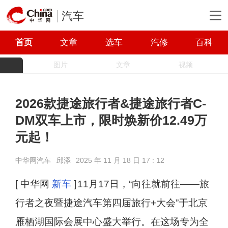
汽车
首页
文章
选车
汽修
百科
图片
文章
视频
2026款捷途旅行者&捷途旅行者C-
DM双车上市，限时焕新价12.49万
元起！
中华网汽车
邱添
2025 年 11 月 18 日 17 : 12
[ 中华网
新车
]
11月17日，“向往就前往——旅
行者之夜暨捷途汽车第四届旅行+大会”于北京
雁栖湖国际会展中心盛大举行。在这场专为全