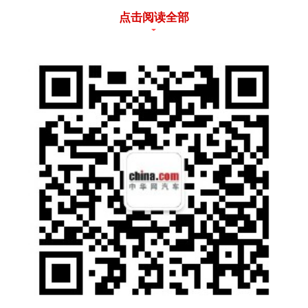
景、智享平权的新出行时代。
点击阅读全部
外观焕新，硬核质感，一眼倾心。两款新车均
新增深海蓝全新配色，将经典“方盒子” 造型与
现代审美完美融合。2026款捷途旅行者搭配立
体宽阔JETOUR光影格栅、全新R19轮毂与直
瀑贯穿尾灯，进一步强化视觉冲击力与实用
性；捷途旅行者C-DM则通过造型十五处质感
焕新，让硬核轮廓下更添精致细节，实现力量
感与优雅感的平衡。