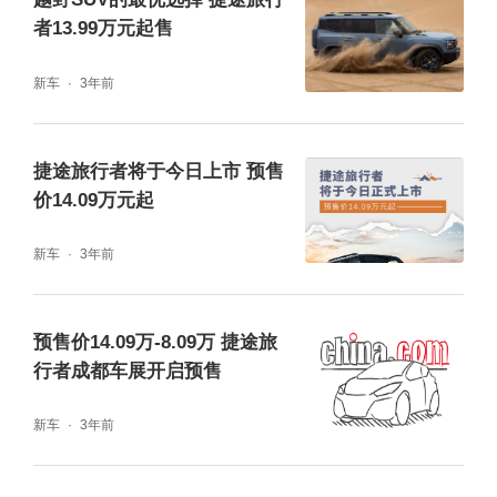
者13.99万元起售
新车
3年前
捷途旅行者将于今日上市 预售
价14.09万元起
新车
3年前
在动力与越野性能上，双车各展所长却同样强
悍。2026款捷途旅行者搭载鲲鹏动力2.0TGD
预售价14.09万-8.09万 捷途旅
I，搭配行业唯一的XWD全自动智能四驱，车
行者成都车展开启预售
身扭转刚度31000N・m/deg，涉水深度700m
新车
3年前
m，让越野门槛大幅降低，人人皆可肆意撒
野。捷途旅行者C-DM则依托奇瑞鲲鹏超能混