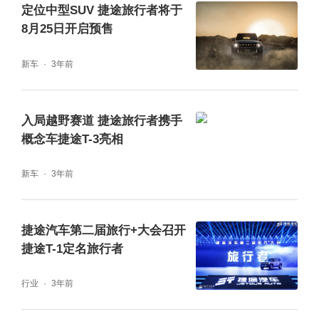
动C-DM技术，实现1300km超长综合续航，彻
定位中型SUV 捷途旅行者将于
8月25日开启预售
底告别里程焦虑；1.5TD发动机+P2+P2.5+P4
三电机组成的四擎四驱系统，配合车身32000
新车
3年前
N·m/deg扭转刚度，无论是城市通勤还是越野
探险，都能轻松应对，真正做到“想开、爱开、
入局越野赛道 捷途旅行者携手
概念车捷途T-3亮相
好开、敢开”。
新车
3年前
捷途旅行者系列产品力的不断进阶，始终围绕
着“旅行+”这一核心战略。捷途以人、车、场景
捷途汽车第二届旅行+大会召开
三大方向构建“旅行+”出行生态，通过“+好物、
捷途T-1定名旅行者
+潮改、+权益、+驿站”四个维度，在全球布局
行业
3年前
3000余座捷途驿站，链接360家联盟伙伴，将
服务融入用户旅途的每一公里。