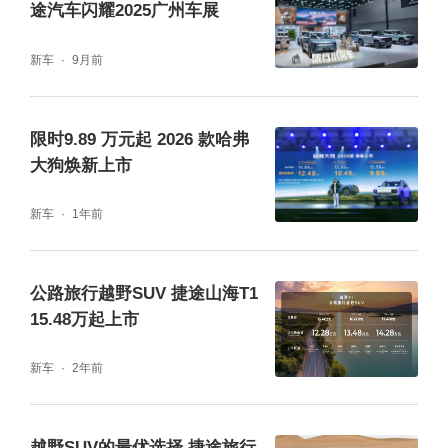
途汽车闪耀2025广州车展
自然的人机交互，让智能科技成为全场景出行
新车
9月前
的得力助手。
在内饰与舒适性配置上，双车同步升级豪华体
限时9.89 万元起 2026 款哈弗
验。两款车型均配备10层舒适结构座椅、麂皮
大狗焕新上市
内饰及魔术电吸尾门，营造高端驾乘氛围；20
新车
1年前
26款捷途旅行者升级9处力量派拉手，副驾一
键放倒女王座与二排座椅小桌板的配备，满足
公路旅行越野SUV 捷途山海T1
多场景使用需求；捷途旅行者C-DM则延续这
15.48万起上市
一豪华基因，通过精细化内饰做工与人性化配
新车
2年前
置布局，让每一次旅程都成为舒适享受。
越野SUV的最优选择 捷途旅行