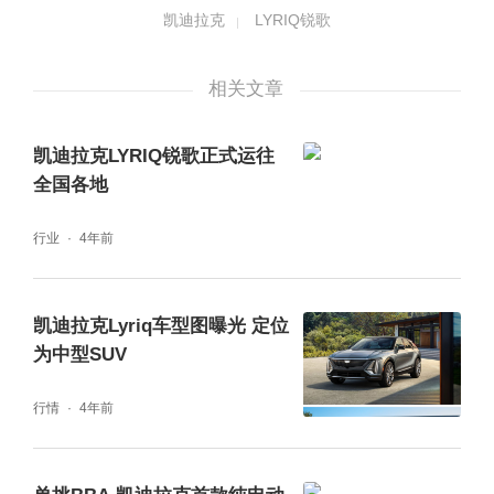
凯迪拉克
LYRIQ锐歌
相关文章
凯迪拉克LYRIQ锐歌正式运往
全国各地
LYRIQ锐歌采用偏向运动风格溜背设计且车门
行业
4年前
面积较大，让整车看上去较为厚重；车尾分体
尾灯上半部分采用横向布局，下半部分与头灯
凯迪拉克Lyriq车型图曝光 定位
相呼应且运用纤细的LED灯带。配色上，LYRI
为中型SUV
Q锐歌提供天际玄灰、星空鼎灰、深空韵黑、
极光暗蓝、夜光月白（特定色）、暮雨天青
行情
4年前
（特定色）、朝阳绯红（特定色）。