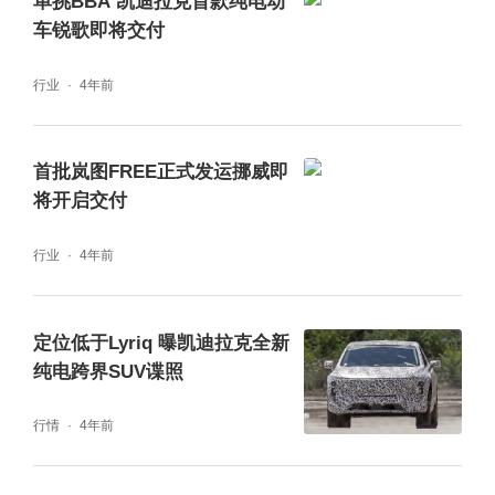
单挑BBA 凯迪拉克首款纯电动
车锐歌即将交付
行业
4年前
首批岚图FREE正式发运挪威即
将开启交付
行业
4年前
内饰部分，LYRIQ锐歌配备一块33.8英寸环幕
定位低于Lyriq 曝凯迪拉克全新
纯电跨界SUV谍照
式9K超视网膜屏幕，并在其中集成仪表盘、信
息娱乐、导航、灯光控制、空调控制等功能。
行情
4年前
除此之外，该车还配备激光蚀刻真木饰板、26