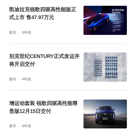
能化和网联化技术。全系应用8155芯片并支持
凯迪拉克锐歌四驱高性能版正
5G连接，同时该车还配备全新Super Cruise超
式上市 售47.97万元
级辅助驾驶系统，新增驾驶员自动变道和指令
新车
4年前
变道功能。除此之外，其还提供AEB自动紧急
制动、RAB后方自动紧急制动、SCA横侧向碰
别克世纪CENTURY正式发运并
撞避免辅助等24项功能。
将开启交付
新车
4年前
增运动套装 锐歌四驱高性能尊
贵版12月15日交付
新车
4年前