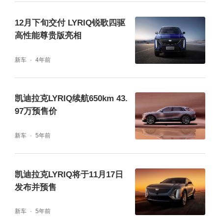
12月下旬交付 LYRIQ锐歌四驱
动力方面，LYRIQ锐歌动力单元由含12个模组
高性能尊贵版亮相
的100千瓦时电池包和后驱Ultium驱动系统组
成，可提供255千瓦功率和440牛·米扭矩。其
新车
4年前
中，后驱长续航版车型CLTC续航里程达653公
里，四驱高性能版车型百公里加速4.9秒。另
凯迪拉克LYRIQ续航650km 43.
97万预售价
外，该车全系支持全生命周期快充，充电10分
钟即可续航96公里。
新车
5年前
凯迪拉克LYRIQ将于11月17日
发布并预售
新车
5年前