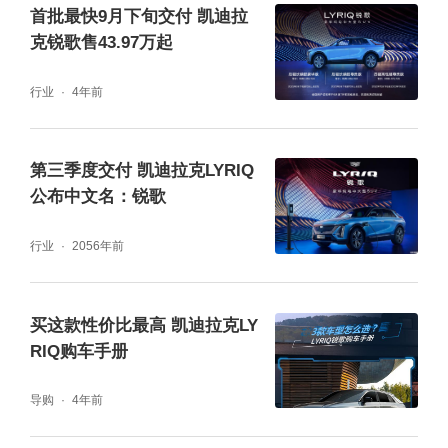
色树影婆娑氛围灯、门斯之盾晶钻电控旋钮、
首批最快9月下旬交付 凯迪拉
仪表板端版雕刻的“水鸟”徽标、“珠宝盒式”储物
克锐歌售43.97万起
格等配置。
行业
4年前
第三季度交付 凯迪拉克LYRIQ
公布中文名：锐歌
行业
2056年前
买这款性价比最高 凯迪拉克LY
RIQ购车手册
导购
4年前
另外，LYRIQ锐歌还搭载通用汽车最前沿的智