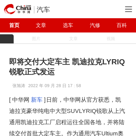
汽车
首页
文章
选车
汽修
百科
图片
文章
视频
即将交付大定车主 凯迪拉克LYRIQ
锐歌正式发运
张旭涛
2022 年 09 月 28 日 17 : 58
[ 中华网
新车
]
日前，中华网从官方获悉，凯
迪拉克豪华纯电中大型SUVLYRIQ锐歌从上汽
通用凯迪拉克工厂启程运往全国各地，并将陆
续交付首批大定车主。作为通用汽车Ultium奥