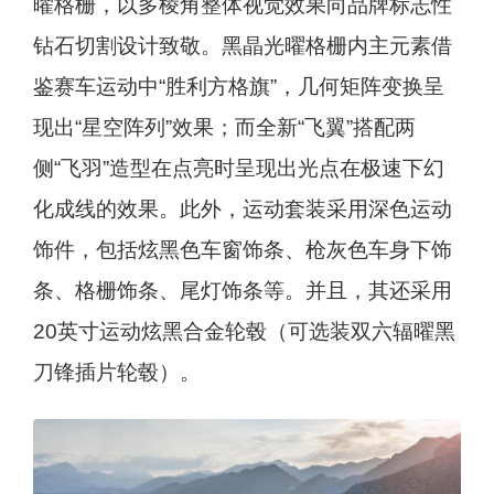
曜格栅，以多棱角整体视觉效果向品牌标志性
钻石切割设计致敬。黑晶光曜格栅内主元素借
鉴赛车运动中“胜利方格旗”，几何矩阵变换呈
现出“星空阵列”效果；而全新“飞翼”搭配两
侧“飞羽”造型在点亮时呈现出光点在极速下幻
化成线的效果。此外，运动套装采用深色运动
饰件，包括炫黑色车窗饰条、枪灰色车身下饰
条、格栅饰条、尾灯饰条等。并且，其还采用
20英寸运动炫黑合金轮毂（可选装双六辐曜黑
刀锋插片轮毂）。