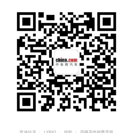
凯迪拉克
LYRIQ
锐歌
四驱高性能尊贵版