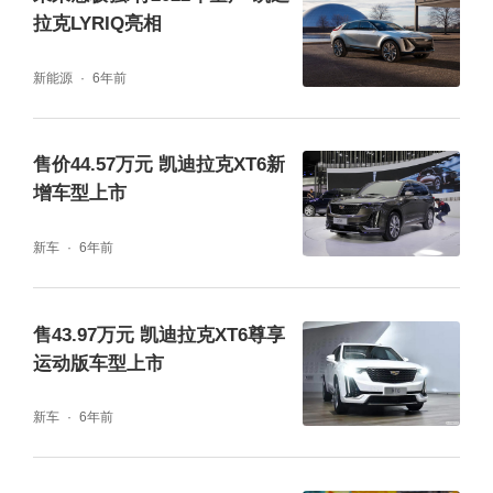
拉克LYRIQ亮相
新能源
6年前
售价44.57万元 凯迪拉克XT6新
增车型上市
新车
6年前
售43.97万元 凯迪拉克XT6尊享
运动版车型上市
新车
6年前