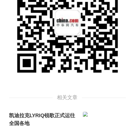
相关文章
凯迪拉克LYRIQ锐歌正式运往
全国各地