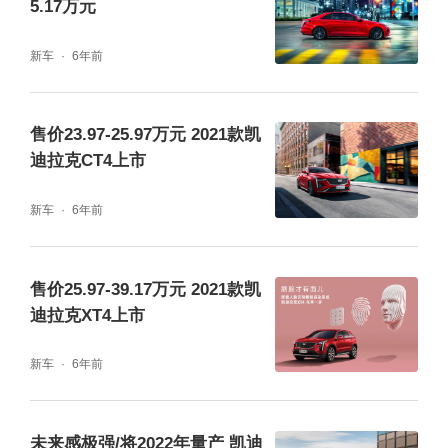
5.17万元
新车
6年前
售价23.97-25.97万元 2021款凯
迪拉克CT4上市
新车
6年前
售价25.97-39.17万元 2021款凯
迪拉克XT4上市
新车
6年前
未来感极强/将2022年量产 凯迪