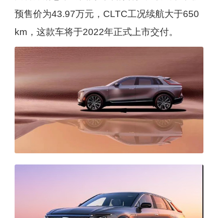
预售价为43.97万元，CLTC工况续航大于650
km，这款车将于2022年正式上市交付。