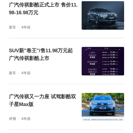
广汽传祺影酷正式上市 售价11.
98-16.98万元
新车
4年前
GMC混动系统搭载强劲的发动机，最智能的电
机控制以及全天候高效高功率电池。集成最先
SUV新"卷王"/售11.98万元起
进的技术，2.0ATK发动机最高热效率42.1%。
广汽传祺影酷上市
GMC机电耦合系统首创集成式双电机多挡DH
新车
4年前
T，实现多挡多模式驱动和大扭矩输出，WLT
C工况下热效利用率超过95.5%。
广汽传祺又一力座 试驾影酷双
传祺GMC为两档，对比市面上其他混动，多了
子星Max版
一个挡位，提升扭矩输出的同时，让发动机介
评测
4年前
入驱动后处于更高效工作区间，使整车能耗更