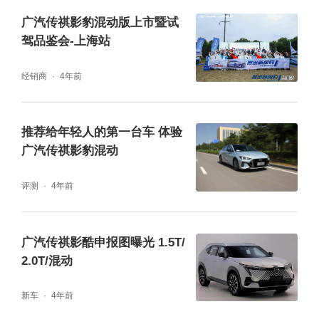
低，动力更强，AT形式换挡机构让换挡动作更
广汽传祺影豹混动版上市暨试
加平顺。
驾品鉴会-上海站
经销商
4年前
推荐给年轻人的第一台车 体验
广汽传祺影豹混动
评测
4年前
广汽传祺影酷申报图曝光 1.5T/
2.0T/混动
GMC混动系统采用全速域全场域智能能量管理
新车
4年前
策略，从实际使用场景出发，调整工作模式和