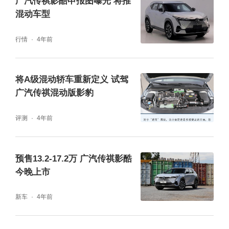
广汽传祺影酷申报图曝光 将推
混动车型
路线二消化吸收并突破创新的广汽2.0TM发动
行情
4年前
机匹配丰田最新THS功率分流混动系统，兼顾
低油耗和强动力。搭载最新THS混动系统的全
将A级混动轿车重新定义 试驾
新第二代GS8双擎系列，零百加速6.9秒，箱
广汽传祺混动版影豹
油能跑2022多公里（极限测试 I 气温10-25℃ I
评测
4年前
胎压2.8bar）。
预售13.2-17.2万 广汽传祺影酷
今晚上市
新车
4年前