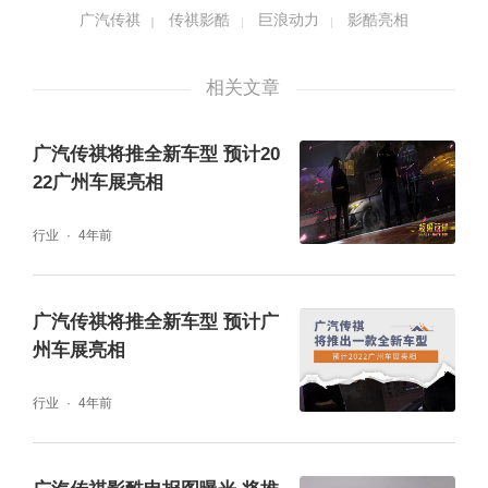
路线一正向自研的GMC双电机串并联混动系
广汽传祺
传祺影酷
巨浪动力
影酷亮相
统，经过多次迭代，技术愈加全能，具有高品
相关文章
质、低油耗、强动力、更安静、超平顺五大核
心优势，且扩展性强，涵盖油电混动、插电混
广汽传祺将推全新车型 预计20
动、增程式混动，甚至氢动力系统。
22广州车展亮相
行业
4年前
广汽传祺将推全新车型 预计广
州车展亮相
行业
4年前