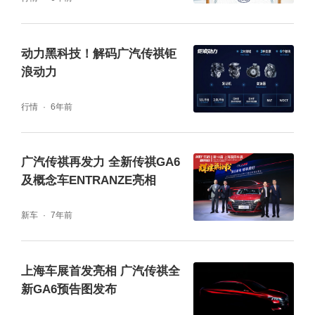
素，并用新潮酷炫的共创态度，影酷迅速挑起
众多年轻消费者的兴趣。
动力黑科技！解码广汽传祺钜
浪动力
行情
6年前
广汽传祺再发力 全新传祺GA6
及概念车ENTRANZE亮相
新车
7年前
自EMKOO概念车亮相以来，就广受消费者期
待。在量产车型的中文命名上，广汽传祺进一
上海车展首发亮相 广汽传祺全
步采取了与用户共创形式。通过在各大平台进
新GA6预告图发布
行的中文名征集，并最终票选出“影酷”名称。