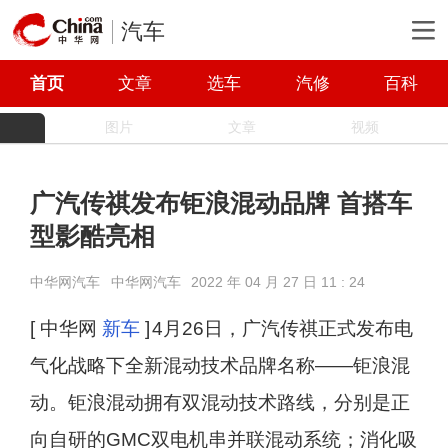
汽车
首页
文章
选车
汽修
百科
图片
文章
视频
广汽传祺发布钜浪混动品牌 首搭车
型影酷亮相
中华网汽车
中华网汽车
2022 年 04 月 27 日 11 : 24
[ 中华网
新车
]
4月26日，广汽传祺正式发布电
气化战略下全新混动技术品牌名称——钜浪混
动。钜浪混动拥有双混动技术路线，分别是正
向自研的GMC双电机串并联混动系统；消化吸