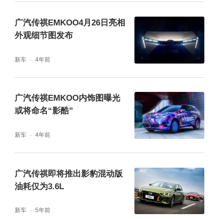
能量流分配状态，带来更节油、平顺的驾驶体
广汽传祺EMKOO4月26日亮相
验。电池作为核心部件，采用高效冷媒直冷技
外观细节图发布
术，冷却能耗降低22.5%，冷却效率提高10
新车
4年前
0%，让车辆在多种环境温度下，皆可保持全
天候高效高功率输出。
广汽传祺EMKOO内饰图曝光
或将命名“影酷”
新车
4年前
广汽传祺即将推出影豹混动版
油耗仅为3.6L
新车
5年前