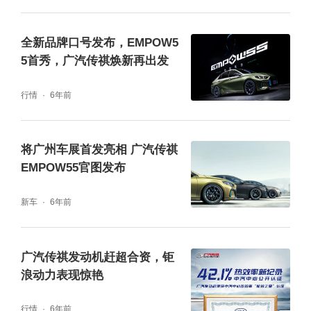
GMC混动系统在行业内首次整机通过10g振动
加速度可靠性验证，相当于混动A级轿车40k
全新品牌口号发布，EMPOW5
5首秀，广汽传祺焕新再出发
m/h过减速带振动冲击的3倍。同时该套系统经
过了超10万小时的台架试验,整车等效1000万
行情
6年前
公里的验证，涵盖高寒、高温、高原、高湿、
高腐、山区、沙尘等全地域气候适应性道路，
将广州车展首发亮相 广汽传祺
全方位验证了系统的可靠性、高品质。
EMPOW55官图发布
新车
6年前
发布会上，作为广汽集团汇聚全球研发资源、
基于GPMA架构打造的紧凑型SUV，“未来科技
广汽传祺发动机赶超合资，钜
先锋SUV”影酷正式亮相。通过在造型、动力、
浪动力表现惊艳
科技配置等方面汇聚更前卫、更智能的酷感元
行情
6年前