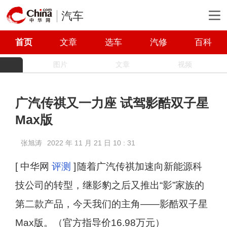
汽车
首页
文章
选车
汽修
百科
图片
文章
视频
广汽传祺又一力座 试驾影酷双子星
Max版
张旭涛
2022 年 11 月 21 日 10 : 31
[ 中华网
评测
]
随着广汽传祺加速向新能源科
技公司的转型，继影豹之后又推出“影”家族的
第二款产品，今天我们的主角——影酷双子星
Max版。（官方指导价16.98万元）