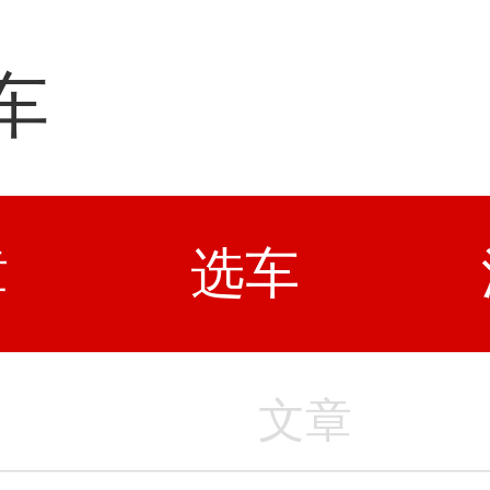
车
章
选车
文章