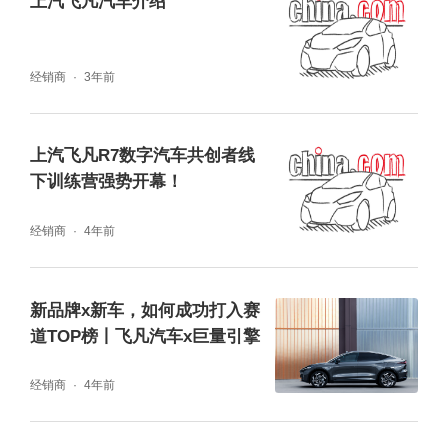
上汽飞凡汽车介绍
目前上汽R汽车品牌主推新能源车，旗下车型
目前有三款，首款车型为ER6紧凑级轿车，第
二款是MARVEL R中型SUV，第三款车型是概
经销商
3年前
念车的ES33。此前上汽集团表示，在今年年
底“全新一代动力电池系统”将会投产，并且全
上汽飞凡R7数字汽车共创者线
下训练营强势开幕！
新技术将应用在R汽车最新高端车型上。2021
年广州车展，飞凡汽车将携旗下重磅车型，以
经销商
4年前
全新品牌形象精彩亮相。
新品牌x新车，如何成功打入赛
道TOP榜丨飞凡汽车x巨量引擎
经销商
4年前