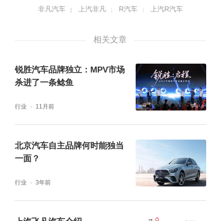
非凡汽车
上汽非凡
R汽车
上汽R汽车
相关文章
锐胜汽车品牌独立：MPV市场
杀进了一条鲶鱼
行业
11月前
未来，通过发展“汽车智能化体验和用户场景挖
掘能力”，飞凡汽车将深耕中高端智能电动车市
北京汽车自主品牌何时能独当
场，探索运用创新的公司运营方式、商业运作
一面？
模式和市场化激励机制，打造创新发展新引
行业
3年前
擎，推动自主品牌“品牌向上、越级而立”。