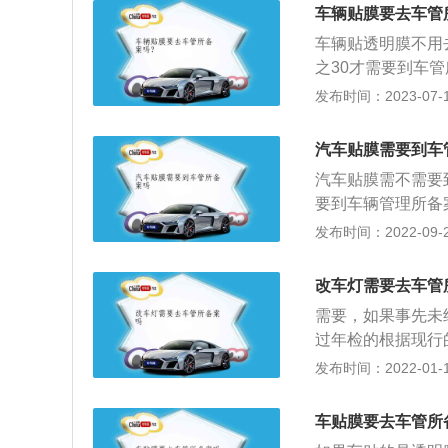
用车衣的方式改变
原状。3、不允许
车辆贴膜要去车管
案手续的，只能够
登记办法》有关规
车辆贴透明膜不用
色提交下列资料：
允许的变更项目。
之30才需要到车
明。机动车登记证
车安全，对进行非法
案。如果私自贴膜
发布时间：2023-07-17
必再事先向车辆管
责令其恢复原状。
不予通过。车辆在
等之后，再向车辆
主身份证原件和复
情形之一的，机动
汽车贴膜需要到车
实行拍照检测，然
颜色的。更换发动
汽车贴膜需不需要
需要注意的是贴改
车改为非营运机动
要到车辆管理所备
车所有人的住所迁
小贴纸又或是在车
发布时间：2022-09-29
共和国道路交通安
的是要贴的车身贴
照规定喷涂标志图
的上白下蓝色、以
改车灯需要去车管
用上述车辆专用的
定影响。车子贴膜
登记规定》第五十
需要，如果事先未
喷漆技术是在牺牲
关交通管理部门处
过年检的根据现行
的作用但解决了可
颜色、车型、性能
发布时间：2022-01-10
的漆面。
所申请变更登记。
许。关于换灯，您
车贴膜要去车管所
刺眼和散光，不会