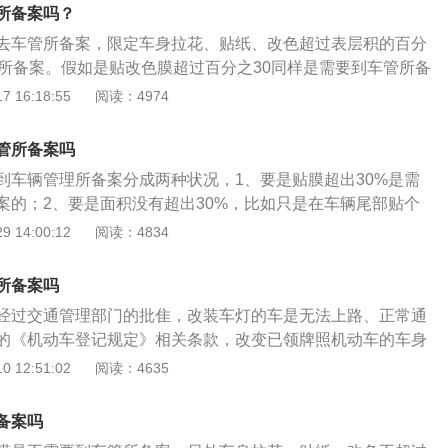
车辆颜色，如地区不支持这种方式，在改设置后是无法办理备
加宽轮胎、进气系统、排气系统等改装。根据公安部《机动车
所备案吗？
将车衣全部撕下，恢复车辆原有颜色。申请变更机动车车身颜
定，在用汽车轮胎规格、改装进气系统、排气系统都不是国家
去车管所备案，限定车身拉花、贴纸、改色超过表层积的百分
《机动车变更登记申请表》。机动车所有人和代理人身份证
如在用汽车进行上述改装，可能会改变发动机功率，影响到行
管所备案。假如是贴改色膜超过百分之30同样是需要到车管所备
书。机动车行驶证。另外根据《机动车登记规定》允许车主不
改装的机动车所有人，将依法处以500－1000元的罚款，并
改变了百分之30的车身颜色，登记备案是不允许的，年检也将
 16:18:55
阅读：4974
理所申请，可以先更换车辆颜色、装了大包围、更换发动机等
改色后10天内必须前往车管所实行备案，办理时需要带汽车车
管理所申请变更登记。根据第十条已注册登记的机动车有下列
印件、汽车登记证、汽车驾驶证。车管所首要任务是会对车辆
车所有人都应当向登记地车辆管理所申请变更登记：改变车身
管所备案吗
后才需要填写汽车变更备案表，即可更换驾驶证了。除此之外
机的。更换车身或者车架。因质量问题更换整车的。营运机动
到车辆管理所备案分成两种状况，1、要是贴膜超出30%是需
色膜是不可以与特殊车辆用相似的颜色。
车或者非营运机动车改为营运机动车等使用性质改变的。机动
案的；2、要是面积没有超出30%，比如只是在车辆尾部贴个
出或者迁入车辆管理所管辖区域的。除此之外根据《中华人民
侧贴了道拉花类似的装饰品等都不用进行备案登记。需要注意
 14:00:12
阅读：4834
全法》第十五条：警车、消防车、救护车、工程救险车应当按
膜不能够是消防专用红、工程抢险专用黄、国家行政执法专用
案，安装警报器、标志灯具。其他机动车不得喷涂、安装、使
及变色龙色或是电镀色，是因为这些颜色对道路交通安全有一
所备案吗
或者与其相类似的标志图案、警报器或者标志灯具。《机动车
不毁坏原车漆面，提高原车漆面保护作用。传统式的汽车养护
六条，如果改变车身颜色未按规定办理变更登记，将由公安机
经过交通管理部门的批隹，改装车灯的车是无法上路、正常通
原漆面基础上实现个性与喜好的兴趣。车身改色可以实现喷漆
警告或者罚款。并可以扣押车辆，改回原来车身的颜色。
的《机动车登记规定》相关条款，改变已领牌照机动车的车身
恢复原漆面的可能，不喜爱了，随时随地可以撕下，还原原本
、用途和结构，更换车架、车身或发动机，车主都必须向车管
 12:51:02
阅读：4635
加装尾翼、做大包围、改装排气管等行为，原则上都不被允
需要做以下几点：1，只要您用双支灯镜片换灯，光线就不会
备案吗
影响他人的安全驾驶，以及光线没问题。2，近光不小于1050