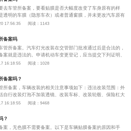
质量问题更换整车的；（五）机动车登记的使用性质改变的；
要去车管所备案，要看贴膜是否大幅度改变了车身原有的样
人的住所迁出、迁入车辆管理所管辖区域的。属于第一款第一
是透明的车膜（隐形车衣）或者普通窗膜，并未更改汽车原有
变更事项的，机动车所有人应当在变更后十日内向车辆管理所
备案。如果车身贴的是改色膜，并使车身颜色改变的，就需要
 17:56:35
阅读：1143
车改色备案流程：1、首先车主需要准备相关的资料，比如身
。贴膜备案要带齐相关的准备材料，包括机动车登记证书、机
书、机动车行驶证等。2、当所有资料准备齐全后，即可前往
身份证原件及复印件。除了这些证件外，还需准备机动车变更
领取一张机动车变更登记申请表。3、如实填写完成后，再去
所备案吗
可以直接到车管所进行领取填写。在变更登记前，要将所有的
给工作人员审核。等到审核无误后，车管所的工作人员就会对
车管所备案。汽车灯光改装在交管部门批准通过后是合法的，
，也就是缴清车辆改色前的罚款才可以办理变更手续。《机动
信息重新录入，并且制作全新的行驶证。4、等到所有流程全
备案就是违法的。申请机动车变更登记，应当提交下列证明、
六条：已注册登记的机动车有下列情形之一的，机动车所有人
也就可以领取全新的机动车行驶证。此时就说明汽车改色备案
（一）项、第（二）项、第（三）项、第（四）项、第（五）
 16:18:55
阅读：1028
管理所申请变更登记：（一）改变车身颜色的；（二）更换发
路是属于合法行为。
应当交验机动车；属于前款第（二）项、第（三）项情形之一
换车身或者车架的；（四）因质量问题更换整车的；（五）机
交机动车安全技术检验合格证明：（一）机动车所有人的身份
质改变的；（六）机动车所有人的住所迁出、迁入车辆管理所
所备案吗？
车登记证书；（三）机动车行驶证。机动车所有人的住所在公
第一款第一项至第三项规定的变更事项的，机动车所有人应当
管所备案，车辆改装的相关注意事项如下：违法改装范围：外
门管辖区域内迁移、机动车所有人的姓名（单位名称）或者联
车辆管理所申请变更登记。
括自行改装灯泡不加装透镜、改装车标、改装轮毂、保险杠大
当向登记该机动车的公安机关交通管理部门备案。汽车大灯改
部分的悬挂改装等。合法改装范围：车内合法改装是指改装车
 16:18:55
阅读：9468
根据改的车灯是否符合验车的要求。车灯的远光不能低于1450
盘、运动型座椅的改换和仪表设备及降音材料的增加等。改装
于1050流明；如若不符合规定是不能通过年检的。以下是合法
装前可咨询交管部门自己想改装的汽车部位是否合法，可申请
1、任何单位或者个人不得拼装机动车或者擅自改变机动车已
吗？
过后改装的汽车就属于合法改装。
者特征。车辆的结构包括身颜色、长、宽、四个硬性的标准和
备案，无色膜不需要备案。以下是车辆贴膜备案的原因和手