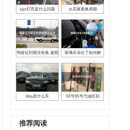
epc灯亮是什么问题
火花塞更换周期
驾驶证到期没有换,逾期
玻璃水冻住了如何解
怎么办??
决？
bba是什么车
92号95号汽油区别
推荐阅读