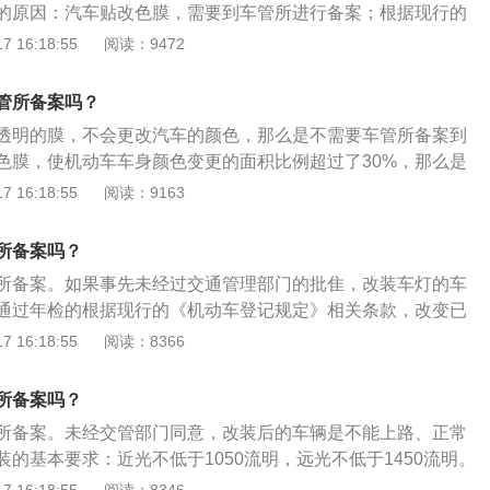
参数；2、已领牌照的汽车进行改装前，应向车管所登记申
的原因：汽车贴改色膜，需要到车管所进行备案；根据现行的
，还要到车管所办理改装变更手续；3、车辆改装是否合法，
如果更换车身颜色的面积比例不超过30%，不需要办理车辆的
 16:18:55
阅读：9472
与行驶证上的照片相符，与车辆出厂技术参数是否相符，不符
积超过30%，则必须在车管所进行备案，所更换的颜色必须是
年检。根据《中华人民共和国道路交通安全法实施条例》规
记过的颜色。车辆贴膜备案的手续：在汽车贴膜改色后机动车
管所备案吗？
机动车有下列情形之一的，机动车所有人应当向登记该机动车
带所需证明以及发票，包括车辆的登记证书、行车证以及个人
理部门申请变更登记：（一）改变机动车车身颜色的；（二）
透明的膜，不会更改汽车的颜色，那么是不需要车管所备案到
汽车（已改色）开到汽车车管所办理车身贴膜改色备案手续。
三）更换车身或者车架的；（四）因质量有问题，制造厂更换
色膜，使机动车车身颜色变更的面积比例超过了30%，那么是
重新录入变更后的车身颜色，重新拍照，变更登记手续。
运机动车改为非营运机动车或者非营运机动车改为营运机动车
案的。贴膜备案要准备机动车变更登记审批申请表、机动车所
 16:18:55
阅读：9163
所有人的住所迁出或者迁入公安机关交通管理部门管辖区域
件及复印件、机动车登记证书、机动车行驶证原件等。注意事
，工程抢险专用黄和国家行政执法专用的上白下蓝色之外。其
所备案吗？
且全身颜色不得超过两种；同时也不能模仿警车、消防车、救
所备案。如果事先未经过交通管理部门的批隹，改装车灯的车
专用的涂装方式和类似的标志图案。一般来讲，车身拉花都不
通过年检的根据现行的《机动车登记规定》相关条款，改变已
以应该没有问题。汽车除了贴膜以下情况还需要备案：加装行
身颜色、车型、性能、用途和结构，更换车架、车身或发动
 16:18:55
阅读：8366
装行李架，只要不超过规定长度即可。目前大部分SUV车型，
车管所申请变更登记。关于换灯，需要做以下几点：事项一：
备了行李架，车辆可以安装行李架，只要高度不超出30厘米即
换灯，光线就不会刺眼和散光，不会影响他人的安全驾驶，以
车顶本来就有预留的固定接口，一定要选择固定方式靠谱的行
所备案吗？
二：近光不小于1050流明，远光不小于1450流明，行驶车辆
的是，加装行李架需要进行行驶证的照片变更。脚踏板、保险
所备案。未经交管部门同意，改装后的车辆是不能上路、正常
0CD且不大于120000CD。事项三：色温不高于6000K，否则
杠这些以前规定必须是原车自带的部件，脚踏板目前没有限制
的基本要求：近光不低于1050流明，远光不低于1450流明。
到光线。目前，正确更改了灯光的车主还无法通过全国大部分
可，而对于越野车换装与原车不同的前保险杠则需要备案并将
最佳方案是加双光透镜，改变后的光线不眩目不散光，不影响