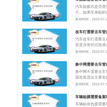
车架的；（四）因
汽车贴膜后是否需
（六）机动车所有
子。如果车身贴的
项至第三项规定的
的颜色，就不需要
发布时间：2023-07-20
申请变更登记。汽
到车管所重新备案
份证、车辆登记证
动车行驶证原件、
车管所办事大厅，
改车灯需要去车管
登记申请表，表格
把所有的资料提交
汽车改车灯需要去
违章罚款都处理完
汽车车身颜色变更
若是没有经过批准
车登记规定》第十
部都处理完成后，
凭证，属于前款第
发布时间：2023-07-17
应当向登记地车辆
已经完成，开车上
项情形之一的，还
动机的；（三）更
的，还应当同时提
动车登记的使用性
换中网需要去车管
证明；（二）机动
管辖区域的。属于
换中网不需要去车
安机关交通管理部
在变更后十日内向
观改装违法主要包
系方式变更的，应
包围、尾翼安装、
发布时间：2023-07-17
装能否过年检，要
内设施，包括方向
流明、近光不能低
需备案：汽车在改
改装的规定内容：
车辆贴膜需要备案
相关备案，备案通
登记结构、构造或
车辆贴有色膜需要