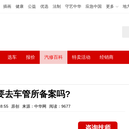
插画
健康
公益
优选
法制
守艺中华
应急中国
更多
地
选车
报价
汽修百科
特卖活动
经销商
要去车管所备案吗?
8:55
原创
来源：中华网
阅读：9677
咨询技师