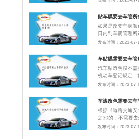
发布时间：2023-07-17
城市车检。
行驶证车身照片进
他人的安全驾驶。
毂和中网的改造简
安全驾驶。改大灯
贴车膜要去车管所
改装，只要不改变
电阻上有电流通过
要到当地车管所进
如果是改变车身颜
射。卤素灯一般有
刹车卡钳，以及刹
日内到车辆管理所
过钨的熔点和沸点
能，但改动刹车系
表、机动车所有人
发布时间：2023-07-17
即便是浸泡在水中
件等。已注册登记
裂。
的公安机关交通管
车贴膜需要去车管
机；3、更换车身
汽车贴透明膜不需
车改为非营运机动
机动车登记规定，
所迁出或者迁入公
变更登记。改色面
发布时间：2023-07-17
原厂车辆出厂时登
表》。然后提交《
车漆改色需要去车
《机动车行驶证》
根据《道路交通安
色、发动机、燃料
之30的，不需要
色，不能使用。红
车辆改色后10日
发布时间：2023-07-17
法专用。更换前保
颜色之前，需要到
提升汽车越野性能