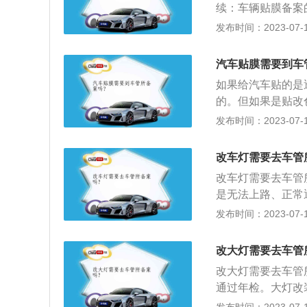
发动机的相关技术
续：车辆贴膜备案
报，如已改装完毕
机动车登记规定，
发布时间：2023-07-17
关键是看车辆是否
变更登记。改色面
合的，就不能通过
原厂车辆出厂时登
汽车贴膜需要到车
定，已注册登记的
所有人或代理人携
的公安机关交通管
如果给汽车贴的是
的身份证。然后将
更换发动机的；（
的。但如果是贴改
车管所工作人员会
整车的；（五）营
需要到车管所去备
发布时间：2023-07-17
的；（六）机动车
有人的身份证明原
的。
项除了消防专用红
改车灯需要去车管
它颜色均可更改，
改车灯需要去车管
护车、工程救险车
是无法上路、正常
会占太多面积，所
领牌照机动车的车
发布时间：2023-07-17
李架：车辆可以安
机，车主都必须向
在出厂前厂家就配
只要用双支灯镜片
可，而且很多车的
改大灯需要去车管
及光线没问题。事项
李架。但需要注意
改大灯需要去车管
的光强不小于1500
杠：脚踏板、保险
通过年检。大灯改装
年检设备无法检测
只要不超过车身即
禁止散光。改灯的