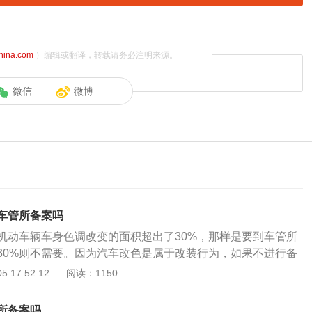
china.com
）编辑或翻译，转载请务必注明来源。
微信
微博
车管所备案吗
机动车辆车身色调改变的面积超出了30%，那样是要到车管所
30%则不需要。因为汽车改色是属于改装行为，如果不进行备
行驶是属于违章违法的。根据《机动车登记规定》规定：已注
 17:52:12
阅读：1150
下列情形之一的，机动车所有人应当向登记地车辆管理所申请
改变车身颜色的；（二）更换发动机的；（三）更换车身或者
所备案吗