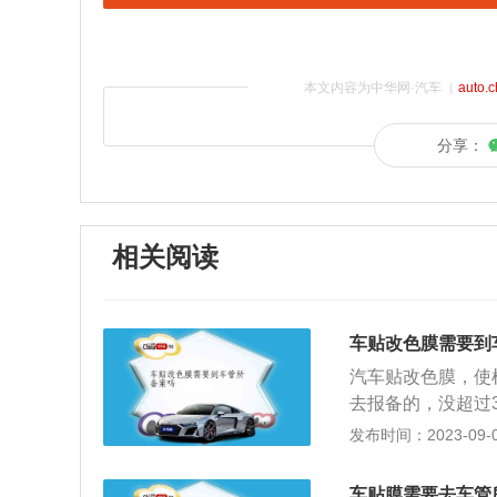
本文内容为中华网·汽车（
auto.
分享：
相关阅读
车贴改色膜需要到
汽车贴改色膜，使
去报备的，没超过
案的话，在道路上
发布时间：2023-09-05
册登记的机动车有
变更登记：（一）
车贴膜需要去车管