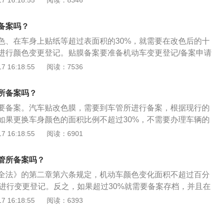
 16:18:55
阅读：8346
行更换。轮毂与格栅：改装轮毂和前格栅，需要审批。对于轮
每辆汽车的高度不一样，所以要调好灯光角度，避免影响他人
直是改装的必选清单，虽然车辆轮毂的样式和材料都可以进行
的注意事项：卤素灯其实就是一类特殊的白炽灯，其原理就是
备案吗？
轮圈尺寸、轮圈宽度、ET偏值、扁平比等数值即可，但同样需
时会发热。当温度足够高时发出波长在可见光频段的黑体辐
行车身照片的更改。刹车系统：刹车系统可选择刹不同品牌的
色、在车身上贴纸等超过表面积的30%，就需要在改色后的十
两种：碘钨灯和溴钨灯，白炽灯点亮时，虽然其灯丝温度不超
车盘要选择正规厂家的，良好的改装能显著提升车辆的刹车性
进行颜色变更登记。贴膜备案要准备机动车变更登记/备案申请
，但是仍然会有少量的钨在高温下挥发。汽车改装氙气大灯后
统需要审批。
的身份证明原件及复印件、机动车登记证书、机动车行驶证原
 16:18:55
阅读：7536
，也会一样工作，并不会因为泡水或者有水气等因素而产生爆
的机动车有下列情形之一，机动车所有人应当向登记该机动车
理部门申请变更登记：1、改变机动车车身颜色；2、更换发动
所备案吗？
或者车架；4、因质量有问题，制造厂更换整车；5、营运机动
要备案。汽车贴改色膜，需要到车管所进行备案，根据现行的
车或者非营运机动车改为营运机动车；6、机动车所有人的住
如果更换车身颜色的面积比例不超过30%，不需要办理车辆的
安机关交通管理部门管辖区域。
积超过30%，则必须在车管所进行备案，所更换的颜色必须是
 16:18:55
阅读：6901
记过的颜色。贴车贴备案：1、填写《机动车变更登记申请
机动车所有人及驾驶人身份证明》、《机动车登记证书》、
管所备案吗？
、申请办理变更登记机动车的标准照片。2、可以对车身颜
全法》的第二章第六条规定，机动车颜色变化面积不超过百分
种类、车架号码等进行改装，但有三种颜色属于特种车专用颜
去进行变更登记。反之，如果超过30%就需要备案存档，并且在
色为消防专用，黄色为工程抢险专用，上白下蓝为国家行政执
内进行登记。车辆车衣换色的注意事项：在机动车准备更换车衣
 16:18:55
阅读：6393
险杠属于改变汽车外形，经过审批后可执行，但对升高底盘等
车辆注册登记的车辆管理所咨询，本区域是否允许机动车辆使
的改装持不允许的态度。年审中一旦发现违规改装，必须恢复