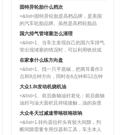
固特异轮胎什么档次
<&list>固特异轮胎是高档品牌，是美国
的汽车轮胎品牌。虽然是高档轮胎品
牌，但是中高低端的轮胎都有生产，这
国六排气管堵塞怎么清理
也是为了更好的开拓市场。
<&list>1、当车主发现自己的国六车排气
管出现堵塞的情况时，可以利用铁丝或
者是细棍，直接将杂物给取出来，如果
在家拿什么练方向盘
堵塞情况比较严重，也可以采取应急措
<&list>1、找一只平底锅，把两耳看作3
施。 <&list>2、直接利用木棍将所有的
点和9点钟方向，同时在6点钟和12点钟
杂物推到排气管里面的位置处，然后将
方向做一个标记。 <&list>2、双手握住
三元催化器拆解开，就可以将堵塞的东
大众1.8t发动机烧机油
平底锅两耳，然后往左打半圈、一圈、
西取出来。但如果是因为积碳过多引起
<&list>1、前后曲轴油封老化：前后曲轴
一圈半的练习，往右同样也要打相同的
的堵塞，就需要将三元催化器泡在草酸
油封与油大面积且持续接触，油的杂质
圈数。 <&list>3、最后强调要反复练
中进行清洗。 <&list>3、也可以利用清
和发动机内持续温度变化使其密封效果
习，这样就可以形成肌肉记忆，在真实
大众冬天过减速带咯吱咯吱响
洗剂对堵塞的情况得到解决，将清洗剂
逐渐减弱，导致渗油或漏油。<&list>2、
驾驶车辆时，不需要记忆也能打好方
放在燃油箱中，与燃油混合后，车辆启
<&list>1.转向器拉杆头有较大间隙，判
活塞间隙过大：积碳会使活塞环与缸体
向。
动时，就可以和汽油一起进入到燃烧
断间隙需要专用仪器和工具，车主本人
的间隙扩大，导致机油流入燃烧室中，