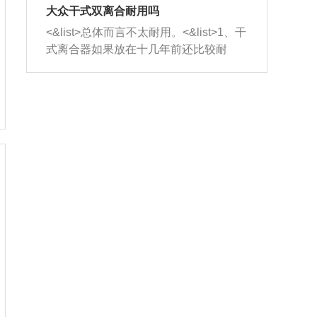
室，最后形成废气排出，就可以让三元
无法制作，需要将车辆送到修理厂或4s
造成烧机油。<&list>3、机油粘度。使用
大众干式双离合耐用吗
催化器得到清洗，排气管堵塞的情况就
店；<&list>2.车辆半轴套管防尘罩破
机油粘度过小的话，同样会有烧机油现
<&list>总体而言不太耐用。<&list>1、干
能够得到解决。
裂，破裂后会出现漏油现象，使半轴磨
象，机油粘度过小具有很好的流动性，
式离合器如果放在十几年前还比较耐
损严重，磨损的半轴容易损坏，产生异
容易窜入到气缸内，参与燃烧。<&list>
用，但是由于现在的汽车发动机动力输
响；<&list>3.稳定器的转向胶套和球头
4、机油量。机油量过多，机油压力过
出越来越高，使得干式离合器散热不足
老化，一般是使用时间过长造成的。解
大，会将部分机油压入气缸内，也会出
的缺陷也逐渐暴露出来。<&list>2、由于
决方法是更换新的质量好的转向橡胶套
现烧机油。<&list>5、机油滤清器堵塞：
干式双离合的工作环境暴露在空气中，
和球头。
会导致进气不畅，使进气压力下降，形
而离合器的散热也是通离合器罩上面的
成负压，使机油在负压的情况下吸入燃
几个小孔来进行散热。但是在行驶过程
烧室引起烧机油。<&list>6、正时齿轮或
中变速箱需要换挡，就不得不使得离合
链条磨损：正时齿轮或链条的磨损会引
器频繁工作。<&list>3、长时间的低速行
起气阀和曲轴的正时不同步。由于轮齿
驶以及过于频繁的启停，导致离合器的
或链条磨损产生的过量侧隙，使得发动
温度不断升高，而低速行驶时空气流动
机的调节无法实现：前一圈的正时和下
效率不高，无法将离合器中的热量有效
一圈可能就不一样。当气阀和活塞的运
的带走，导致离合器内部的温度不断升
动不同步时，会造成过大的机油消耗。
高，加速离合器的磨损。
解决方法：更换正时齿轮或链条。<&list
>7、内垫圈、进风口破裂：新的发动机
设计中，经常采用各种由金属和其他材