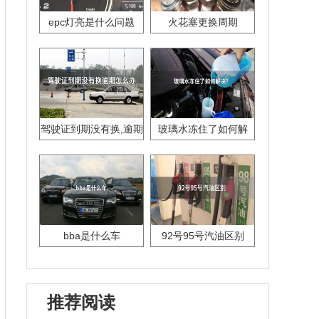
epc灯亮是什么问题
火花塞更换周期
驾驶证到期没有换,逾期
玻璃水冻住了如何解
怎么办??
决？
bba是什么车
92号95号汽油区别
推荐阅读