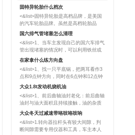
固特异轮胎什么档次
<&list>固特异轮胎是高档品牌，是美国
的汽车轮胎品牌。虽然是高档轮胎品
牌，但是中高低端的轮胎都有生产，这
国六排气管堵塞怎么清理
也是为了更好的开拓市场。
<&list>1、当车主发现自己的国六车排气
管出现堵塞的情况时，可以利用铁丝或
者是细棍，直接将杂物给取出来，如果
在家拿什么练方向盘
堵塞情况比较严重，也可以采取应急措
<&list>1、找一只平底锅，把两耳看作3
施。 <&list>2、直接利用木棍将所有的
点和9点钟方向，同时在6点钟和12点钟
杂物推到排气管里面的位置处，然后将
方向做一个标记。 <&list>2、双手握住
三元催化器拆解开，就可以将堵塞的东
大众1.8t发动机烧机油
平底锅两耳，然后往左打半圈、一圈、
西取出来。但如果是因为积碳过多引起
<&list>1、前后曲轴油封老化：前后曲轴
一圈半的练习，往右同样也要打相同的
的堵塞，就需要将三元催化器泡在草酸
油封与油大面积且持续接触，油的杂质
圈数。 <&list>3、最后强调要反复练
中进行清洗。 <&list>3、也可以利用清
和发动机内持续温度变化使其密封效果
习，这样就可以形成肌肉记忆，在真实
大众冬天过减速带咯吱咯吱响
洗剂对堵塞的情况得到解决，将清洗剂
逐渐减弱，导致渗油或漏油。<&list>2、
驾驶车辆时，不需要记忆也能打好方
放在燃油箱中，与燃油混合后，车辆启
<&list>1.转向器拉杆头有较大间隙，判
活塞间隙过大：积碳会使活塞环与缸体
向。
动时，就可以和汽油一起进入到燃烧
断间隙需要专用仪器和工具，车主本人
的间隙扩大，导致机油流入燃烧室中，