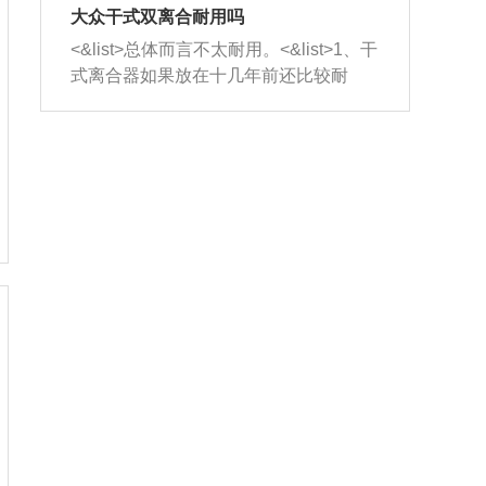
室，最后形成废气排出，就可以让三元
无法制作，需要将车辆送到修理厂或4s
造成烧机油。<&list>3、机油粘度。使用
大众干式双离合耐用吗
催化器得到清洗，排气管堵塞的情况就
店；<&list>2.车辆半轴套管防尘罩破
机油粘度过小的话，同样会有烧机油现
<&list>总体而言不太耐用。<&list>1、干
能够得到解决。
裂，破裂后会出现漏油现象，使半轴磨
象，机油粘度过小具有很好的流动性，
式离合器如果放在十几年前还比较耐
损严重，磨损的半轴容易损坏，产生异
容易窜入到气缸内，参与燃烧。<&list>
用，但是由于现在的汽车发动机动力输
响；<&list>3.稳定器的转向胶套和球头
4、机油量。机油量过多，机油压力过
出越来越高，使得干式离合器散热不足
老化，一般是使用时间过长造成的。解
大，会将部分机油压入气缸内，也会出
的缺陷也逐渐暴露出来。<&list>2、由于
决方法是更换新的质量好的转向橡胶套
现烧机油。<&list>5、机油滤清器堵塞：
干式双离合的工作环境暴露在空气中，
和球头。
会导致进气不畅，使进气压力下降，形
而离合器的散热也是通离合器罩上面的
成负压，使机油在负压的情况下吸入燃
几个小孔来进行散热。但是在行驶过程
烧室引起烧机油。<&list>6、正时齿轮或
中变速箱需要换挡，就不得不使得离合
链条磨损：正时齿轮或链条的磨损会引
器频繁工作。<&list>3、长时间的低速行
起气阀和曲轴的正时不同步。由于轮齿
驶以及过于频繁的启停，导致离合器的
或链条磨损产生的过量侧隙，使得发动
温度不断升高，而低速行驶时空气流动
机的调节无法实现：前一圈的正时和下
效率不高，无法将离合器中的热量有效
一圈可能就不一样。当气阀和活塞的运
的带走，导致离合器内部的温度不断升
动不同步时，会造成过大的机油消耗。
高，加速离合器的磨损。
解决方法：更换正时齿轮或链条。<&list
>7、内垫圈、进风口破裂：新的发动机
设计中，经常采用各种由金属和其他材