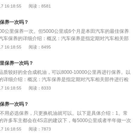
，可以选择去做保养。汽车首保：部分厂商会根据时间或里程
 16:18:55
阅读：8581
保时间依据车辆用户手册或保修手册。首保非常重要，而且免
得去做，以免错过首保而影响汽车三保的问题。汽车保养的项
里保养一次吗？
保养项目有更换发动机机油、机油滤清器、变速箱油、火花
00公里保养一次。但5000公里或6个月是本田汽车的最佳保养
空气滤清器、制动液等。不过并不是每一次保养所以都要更
汽车保养的详细介绍：概况：汽车保养是指定期对汽车相关部
寿命。除此之外，保养还涉及到发动机、变速箱、冷气系统、
、补给、润滑、调整或更换某些零件的预防性工作，又称汽车
 16:18:55
阅读：8495
统、悬挂、车身、轮胎多个系统数十个项目的检测与维护。
保养主要包含对发动机系统（引擎）、变速箱系统、空调系
油系统、动力转向系统等的保养范围。作用：汽车保养的目的
公里保养一次吗？
技术状况正常，消除隐患，预防故障发生，减缓劣化过程，延
质较好的全合成机油，可以8000-10000公里再进行保养。以
的详细介绍：概况：汽车保养是指定期对汽车相关部件进行检
润滑、调整或更换某些零件的预防性工作，又称汽车维护。目
 16:18:55
阅读：8333
包含对发动机系统（引擎）、变速箱系统、空调系统、冷却系
力转向系统等的保养范围。作用：汽车保养的目的是保持车容
里保养一次吗？
常，消除隐患，预防故障发生，减缓劣化过程，延长使用周
公里不用必选保养，只更换机油就可以。以下是具体介绍：1、常
的许多车主都会在4S店的建议下，每5000公里或者半年做一次
都是更换机油、机滤和空气滤芯。2、机油功能：主要功能是
 16:18:55
阅读：7873
散热的功能，车辆其实很多地方都在用机油，但是5000公里更