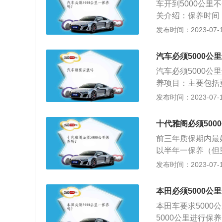
车开到5000公
关介绍：保养时间：
或6个月进行一次
发布时间：2023-07-17
塞、空调滤清器、
定期对汽车相关部
汽车必须5000公
性工作,又称汽车维
汽车必须5000
预防故障发生,减
养项目：主要包括
助力油、冷却液、
发布时间：2023-07-17
圈、刹车片、刹车
汽车的性能，延长
十代雅阁必须500
得当，在行驶的过
前三年质保期内最
行驶时，CO的排放
以半年一保养（但
车保养是指定期对
发布时间：2023-07-17
零件的预防性工作
洁，技术状况正常
本田必须5000公
本田车要求500
5000公里进行保