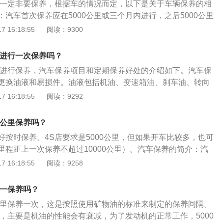
里不一定非要保养，根据车的情况而定，以下是关于车辆保养的相
汽车首次保养应在5000公里或三个月内进行，之后5000公里
保养。保养项目：发动机机油、机油滤清器、变速箱油、火花
 16:18:55
阅读：9300
空气滤清器、燃油滤清器、制动液。保养目的：汽车保养是指
分进行检查、清洁、补给、润滑、调整或更换某些零件的预防
里进行一次保养吗？
护。汽车保养的目的是保持车容整洁,技术状况正常,消除隐患,
公里进行保养，汽车保养项目和定期保养好处的介绍如下。汽车保
缓劣化过程,延长使用周期。
更换油液和易损件。油液包括机油、变速箱油、刹车油、转向
玻璃水和电解液等，易损件包括皮带、雨刷、火花塞、点火线
 16:18:55
阅读：9292
盘、轮胎以及滤芯等。定期保养的好处：汽车定期保养能改善
汽车的使用寿命。据相关的汽车保养试验计划表示，汽车保养
0公里保养吗？
程中能节约百分之11.36的燃油，在整车保养过后，汽车在怠速
好按时保养。4S店要求是5000公里，但如果开车比较多，也可
可降低百分之45.37。
里程距上一次保养不超过10000公里）。汽车保养的简介：汽
汽车相关部分进行检查、清洁、补给、润滑、调整或更换某些
 16:18:55
阅读：9258
，又称汽车维护。保养目的：汽车保养的目的是保持车容整
，消除隐患，预防故障发生，减缓劣化过程，延长使用周期。
里一保养吗？
0公里保养一次，这是按照使用矿物油的标准来制定的保养间隔。
养，主要是机油的性能会有衰减，为了发动机的正常工作，5000