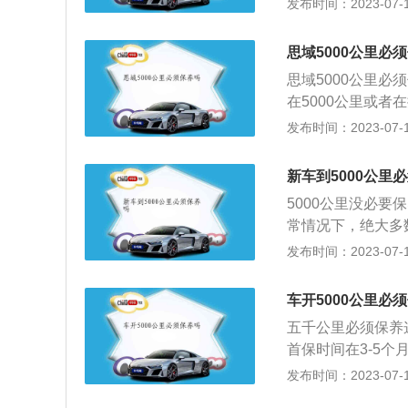
发布时间：2023-07-17
又称汽车维护。现
统、空调系统、冷
思域5000公里必
目的是保持车容整
思域5000公里必
程，延长使用周期
在5000公里或
由驾驶员负责执行
或公里数都会影响
发布时间：2023-07-17
作状况的经常性、
进行检查，清洁，
内容除日常维护作
行有效的定期保养
全部件。二级维护
新车到5000公里
养需要在维修店或
外，以检查、调整
5000公里没必要
断和技术评定，根
常情况下，绝大多
各级维护的周期，
牌和型号的不同，
发布时间：2023-07-17
里。在这种情况下
公里，所以5000
车开5000公里必
次保养7500公里
五千公里必须保养
公里，要根据实际
首保时间在3-5个月
习惯也会严重影响
里，完全取决于车
发布时间：2023-07-17
车主都那么重视汽