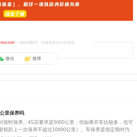
china.com
）编辑或翻译，转载请务必注明来源。
微信
微博
0公里保养吗
好按时保养。4S店要求是5000公里，但如果开车比较多，也可
里程距上一次保养不超过10000公里）。车保养是指定期对汽
查、清洁、补给、润滑、调整或更换某些零件的预防性工作，