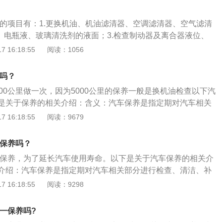
、车架号等车辆信息，然后上传到厂家的全国联保系统中去。
那么很有可能导致脱保。做首保前要注意几点:首先最好提前给
养的项目有：1.更换机油、机油滤清器、空调滤清器、空气滤清
不预约就去很有可能遇上没有车间或者要排队半天的情况。去做
液、电瓶液、玻璃清洗剂的液面；3.检查制动器及离合器液位、
备的东西，例如维修手册、行车本等，如果不确定的话，一定
4.检查系统各油管接口是否渗油；5.检查前后车灯；6.检查轮
 16:18:55
阅读：1056
楚。
规定力矩紧固螺丝。汽车保养的作用是：1、保证车辆处于良
、有效提高车辆的效率，降低零件和轮胎的消耗；3、增加行车
里吗？
车辆发生故障；5、减少噪音和对环境的污染；6、保持车辆外
00公里做一次，因为5000公里的保养一般是换机油检查以下汽
损伤。
是关于保养的相关介绍：含义：汽车保养是指定期对汽车相关
洁、补给、润滑、调整或更换某些零件的预防性工作，又称汽
 16:18:55
阅读：9679
代的汽车保养主要包含对发动机系统（引擎）、变速箱系统、
统、燃油系统、动力转向系统等的保养范围。作用：汽车保养
须保养吗？
整洁，技术状况正常，消除隐患，预防故障发生，减缓劣化过
必须保养，为了延长汽车使用寿命。以下是关于汽车保养的相关介
。
介绍：汽车保养是指定期对汽车相关部分进行检查、清洁、补
更换某些零件的预防性工作，又称汽车维护。汽车保养的内
 16:18:55
阅读：9298
机油滤清器。更换机油滤芯、空气滤芯、汽油滤芯、空调滤
。添加玻璃水、防冻液、空调制冷剂。检查传动皮带是否有磨
里一保养吗?
气缸积碳。检查底盘受损情况。检查车身、轮胎。