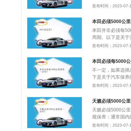
公里或者半年左右
发布时间：2023-07-17
数，具体准确的首
费，所以一定要记
本田必须5000公
目：汽车保养主要
本田并非必须每50
塞、空调滤清器、
周期。以下是关于
换，这取决于使用
件进行检查、清洁
发布时间：2023-07-17
转向系统、制动系
维护。目前，汽车
统、冷却系统、燃
本田必须每5000
是保持车容整洁和
不一定，如果选择品
长使用周期。
下是关于汽车保养
查、清洁、补给、
发布时间：2023-07-17
前，汽车保养主要
统、燃油系统、动
天籁必须5000公
整洁和技术状况正
天籁必须5000
期。
规保养：通常国内
常规保养，基本上
发布时间：2023-07-17
起到润滑，清洁和