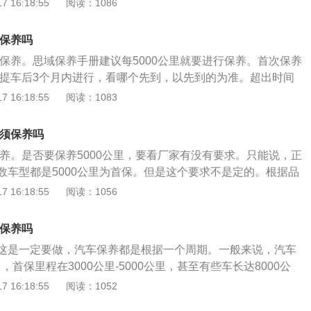
 16:18:55
阅读：1086
代的汽车保养主要包含了对发动机系统（引擎）、变速箱系
却系统、燃油系统、动力转向系统等的保养范围。汽车保养的
须保养吗
洁，技术状况正常，消除隐患，预防故障发生，减缓劣化过
须保养。思域保养手册建议每5000公里就要进行保养。首次保养
。日常保养即日常维护，是出车前、行车中、收车后的作业，
者在提车后3个月内进行，看哪个先到，以先到的为准。超出时间
，作业中心内容是清洁、补给和安全检视，是保持车辆正常工
质保。汽车保养又称汽车维护，是指定期对汽车的零件的性能
 16:18:55
阅读：1083
必须的工作。一级维护是由专业维修企业负责执行，作业中心
调整，补给，维修，润滑和某些零件预防性作用。对机动车进
业外，以清洁、润滑、紧固为主，并检查有关制动、操纵等安
，可以增加机动车的使用寿命，降低车辆的后期保养费用。保
是由专业维修企业负责执行，作业中心内容除一级维护作业
必须保养吗
者品牌售后进行。
为主，并拆检轮胎，进行轮胎换位。二级维护前应进行检测诊
保养。是否要保养5000公里，要看厂家有没有要求。只能说，正
据结果，确定附加作业或小修项目，结合二级维护一并进行。
数车型都是5000公里为首保。但是这个要求不是定的。根据品
依汽车类型和运行条件而定。
厂家的要求也会有所不同。对于宝马3系，官方要求首保1万公
 16:18:55
阅读：1056
，5000公里不需要维护。比如奥迪的保养，官方要求首保1万
公里不需要保养。比亚迪官方要求是第一次保险3500公里，第二
须保养吗
。在这种情况下，5000公里不需要维护。所以没必要维持5000
这是一定要做，汽车保养都是根据一个周期。一般来说，汽车
情况来分析。此外，不同的机油、不同的驾驶环境和个人驾驶
，首保里程在3000公里-5000公里，甚至有些车长达8000公
保养时间。
辆的具体技术情况存在差异造成，汽车保养手册上为准。很多
 16:18:55
阅读：1052
车首保，不仅仅是车辆层面，还有保障方面。新车首次保养会