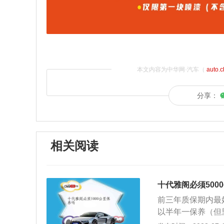
本文内容为中华网·汽车（
auto.
分享：
相关阅读
十代雅阁必须500
前三年质保期内最
以半年一保养（但
车相关部分进行检