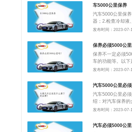
登记车辆的底盘号
车5000公里保养
如果一旦错过首保
汽车5000公里保
4s店预约，否则
器；2.检查冷却
首保前时要带上必
转向助力油罐油位；
发布时间：2023-07-17
要在预约时询问清
胎气压及磨损、按
好的性能状态；2
保养必须5000公
安全性；4、避免
保养不一定必须50
观整洁，防止车辆
车的功能等。以下
部分进行检查、清
发布时间：2023-07-17
车维护。范围：现
空调系统、冷却系
汽车5000公里必
的目的是保持车容
汽车5000公里
程，延长使用周期
绍：对汽车保养的
给、润滑、调整或
发布时间：2023-07-17
容：更换机油以及
芯、变速箱油滤芯
汽车必须5000公
损。清洗节气门、