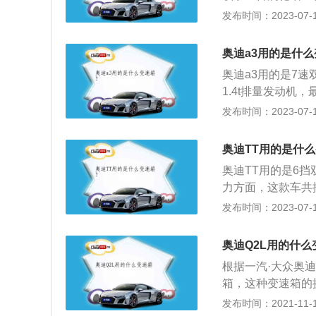
最大功率为110千
发布时间：2023-07-17
分钟1750到30
分别为4481毫米、
奥迪a3用的是什
奥迪a3用的是7速
1.4t排量发动机，
使用的是1.8t排
发布时间：2023-07-17
迪a3是奥迪出品
和铝制材料。车身尺
奥迪TT用的是什
3毫米，轴距为25
奥迪TT用的是6
力方面，这款车共推
机。奥迪TT车身尺寸
发布时间：2023-07-17
为2468mm。
便是大嘴风格，再
奥迪Q2L用的什么
性。
根据一汽·大众奥
箱，这种变速箱的
汽车最常用的变速
发布时间：2021-11-10