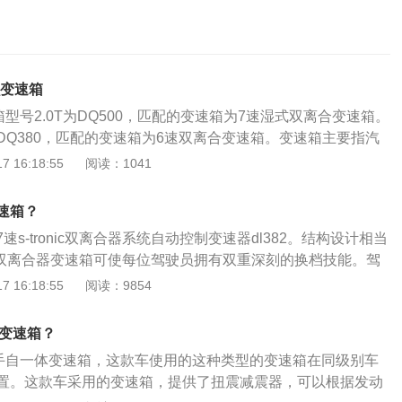
么变速箱
速箱型号2.0T为DQ500，匹配的变速箱为7速湿式双离合变速箱。
为DQ380，匹配的变速箱为6速双离合变速箱。变速箱主要指汽
手动和自动两种。手动变速箱主要由齿轮和轴组成，不同的齿
 16:18:55
阅读：1041
扭矩。自动变速器AT由液力变矩器、行星齿轮、液压扭矩控制
统组成。变速和扭矩通过液压传动和齿轮组合来实现。奥迪Q3
速箱？
、1856mm、1616mm(含行李架)，轴距为2680mm。通过铝制
s-tronic双离合器系统自动控制变速器dl382。结构设计相当
技术的应用，两轮驱动版本Q3的车身重量仅为1500kg。此
onic双离合器变速箱可使每位驾驶员拥有双重深刻的换档技能。驾
2种颜色可选，可选奥迪的越野套件和Sline车身组件。轮胎尺
在换档杆上，将档位推到s档，然后将换档杆上下推，即可实现
 16:18:55
阅读：9854
采用215/65R16轮胎，而高配Q3将升级为17英寸车轮，新车
382基于s-tronic垂直7速双离合器变速器dl501，广泛用于奥
mm（以上数据来源于奥迪品牌官网）。底盘系统，奥迪Q3和大
将越来越广泛地应用于汽车发动机工作扭矩为400nm的车型中，
个平台上，和途观一样，采用4连杆后悬架。配置方面，奥迪
么变速箱？
t发动机相似，堪称完美匹配。dl382有两轮驱动和四轮驱动两种版
、自适应大灯、ESP、泊车辅助、陡坡缓降等系统现在都在车
挡手自一体变速箱，这款车使用的这种类型的变速箱在同级别车
动、运动和经济模式可供选择。电动助力转向和电子手刹也让
置。这款车采用的变速箱，提供了扭震减震器，可以根据发动