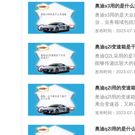
于同级车型，Q2
奥迪s3用的是什
需求。
奥迪s3用的是大
业，业务领域包括
赁、金融服务、汽车
发布时间：2023-07-17
合变速箱。7挡双
器，采用的是湿式
奥迪q2l变速箱是
装在一起的多片式
奥迪Q2L采用的
离合器结构有着更
能够传递比较大的
3的变速箱在日常
使用液力变矩器作
发布时间：2023-07-17
间不更换变速箱油
滑，所以油压越高
行。在驾驶手动挡
泡在变速箱油里，
型来说，空挡滑行
奥迪q2l用的变速
问题。3、在扭矩
忌在没停稳时挂入
奥迪q2l用的变速
用湿式双离合。
稳时直接挂入反向
离合变速器，又称
齿等故障；不要频
于一般的自动变速
发布时间：2023-07-17
为高负荷而过热，
手动变速器的灵活
或用运动模式来保
迪q2l用的是大
奥迪q2l用的是什
用板式拖车，在车
业务领域包括汽车