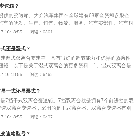
L动力不仅可以胜任平日的通勤、全家的出游，还可以满足跑山
么变速箱？
众提供的变速箱。大众汽车集团在全球建有68家全资和参股企
汽车的研发、生产、销售、物流、服务、汽车零部件、汽车租
保险、银行、IT服务等。奥迪s3t变速箱使用了7挡湿式双离
 16:18:55
阅读：6861
离合就是拥有7个前进挡的双离合变速器，又称7速双离合变速
离合器。湿式双离合变速箱的特点，是一大一小共两组同轴安
干式还是湿式？
离合器，都被安装在一个充满液压油的密闭油腔里，因此湿式
是7速湿式双离合变速箱，具有很好的调节能力和优异的热熔性，
好的调节能力和较高的热熔性，能够传递比较大的扭矩。奥迪s
扭矩。以下是关于湿式双离合的更多资料：1、湿式双离合是
使用中，要注意以下几点：不可长时间不更换变速箱油。长时
为离合器，主动盘和从动盘的连接是靠封闭空间里面油液润
 16:18:55
阅读：6463
会导致变速箱内轴承、壳体等部件的损坏；避免长时间空挡滑
传动比例就越高。2、在散热问题上湿式双离合的离合器是浸
车型时，很多“老司机”会采用空挡滑行的操作，但对自动挡车
也通过变速箱油进行散热，所以湿式双离合基本不会出现过热
会导致自动变速箱过热、再次挂入D挡时会产生一定冲击；切
箱是干式还是湿式？
的承受上也能承受大扭矩，所以无论大小排量的车型，都可使
D/R挡。很多司机为了体现自己“流畅”的操作，会在车辆没有停
箱是7挡干式双离合变速箱。7挡双离合就是拥有7个前进挡的双
挡位，这样对变速箱内齿轮的伤害较高，长时间的话会造成打
7速双离合变速器，采用的是干式离合器。双离合变速器有别
繁D挡爬陡坡。在面对一些陡坡路段时，自动挡车辆往往会因
器系统，它既属于手动变速器而又属于自动变速器，除了拥有
 16:18:55
阅读：6407
或过早升挡导致爬坡无力，这时可以用手动模式限定低速档位
性及自动变速器的舒适性外，还能提供无间断的动力输出。奥
护变速箱；不能长距离拖车。当自动挡车辆发生故障时，应使
众提供的变速箱。大众汽车集团在全球建有68家全资和参股企业，
么变速箱型号？
辆处于N挡时移动至托板上，而不能使用拖车绳等，用车辆直
的研发、生产、销售、物流、服务、汽车零部件、汽车租赁、