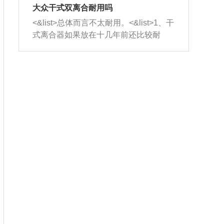
室，最后形成废气排出，就可以让三元
无法制作，需要将车辆送到修理厂或4s
造成烧机油。<&list>3、机油粘度。使用
大众干式双离合耐用吗
催化器得到清洗，排气管堵塞的情况就
店；<&list>2.车辆半轴套管防尘罩破
机油粘度过小的话，同样会有烧机油现
<&list>总体而言不太耐用。<&list>1、干
能够得到解决。
裂，破裂后会出现漏油现象，使半轴磨
象，机油粘度过小具有很好的流动性，
式离合器如果放在十几年前还比较耐
损严重，磨损的半轴容易损坏，产生异
容易窜入到气缸内，参与燃烧。<&list>
用，但是由于现在的汽车发动机动力输
响；<&list>3.稳定器的转向胶套和球头
4、机油量。机油量过多，机油压力过
出越来越高，使得干式离合器散热不足
老化，一般是使用时间过长造成的。解
大，会将部分机油压入气缸内，也会出
的缺陷也逐渐暴露出来。<&list>2、由于
决方法是更换新的质量好的转向橡胶套
现烧机油。<&list>5、机油滤清器堵塞：
干式双离合的工作环境暴露在空气中，
和球头。
会导致进气不畅，使进气压力下降，形
而离合器的散热也是通离合器罩上面的
成负压，使机油在负压的情况下吸入燃
几个小孔来进行散热。但是在行驶过程
烧室引起烧机油。<&list>6、正时齿轮或
中变速箱需要换挡，就不得不使得离合
链条磨损：正时齿轮或链条的磨损会引
器频繁工作。<&list>3、长时间的低速行
起气阀和曲轴的正时不同步。由于轮齿
驶以及过于频繁的启停，导致离合器的
或链条磨损产生的过量侧隙，使得发动
温度不断升高，而低速行驶时空气流动
机的调节无法实现：前一圈的正时和下
效率不高，无法将离合器中的热量有效
一圈可能就不一样。当气阀和活塞的运
的带走，导致离合器内部的温度不断升
动不同步时，会造成过大的机油消耗。
高，加速离合器的磨损。
解决方法：更换正时齿轮或链条。<&list
>7、内垫圈、进风口破裂：新的发动机
设计中，经常采用各种由金属和其他材