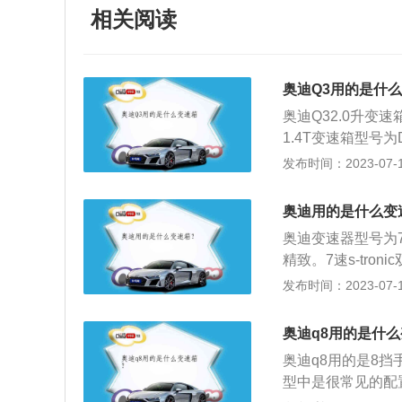
相关阅读
奥迪Q3用的是什
奥迪Q32.0升变
1.4T变速箱型号
车的变速箱，分为
发布时间：2023-07-17
轮组合产生变速和
系统和液压控制系
奥迪用的是什么变
长宽高为4483mm
奥迪变速器型号为7速
发动机和一些轻量化
精致。7速s-tr
外，奥迪Q3还有1
驶员只需将右手放
发布时间：2023-07-17
寸方面，基本型Q3
升档和降档动作。dl
离地间隙为170
迪车型。dl382
众途观设计在同一
奥迪q8用的是什
这与ea88820
的自适应自动巡航
奥迪q8用的是8
本。
上。还有舒适、自
型中是很常见的配
驾驶更加方便。