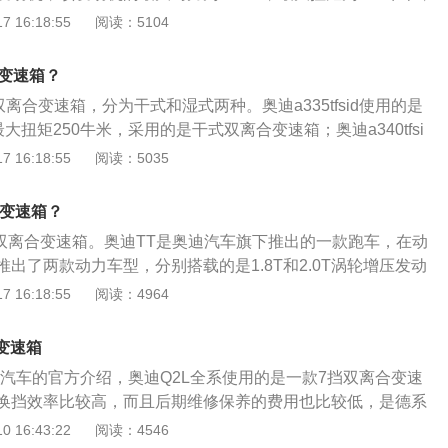
瓦，最大功率转速为每分钟5000到6000转，最大扭矩转速为每
 16:18:55
阅读：5104
00。奥迪q3是一汽大众奥迪旗下的一款紧凑型suv，该车的长宽高
1848毫米、1616毫米，轴距为2680毫米。
么变速箱？
双离合变速箱，分为干式和湿式两种。奥迪a335tfsid使用的是
最大扭矩250牛米，采用的是干式双离合变速箱；奥迪a340tfsi
量发动机，最大扭矩为300牛米，采用的是湿式双离合变速箱。奥
 16:18:55
阅读：5035
的一款轿车产品，基于大众mqb平台研发，车身采用轻量化设计
寸方面，奥迪a3的长宽高分别为4292毫米、1765毫米、142
么变速箱？
78毫米。
挡双离合变速箱。奥迪TT是奥迪汽车旗下推出的一款跑车，在动
出了两款动力车型，分别搭载的是1.8T和2.0T涡轮增压发动
方面，长宽高分别为4178mm、1842mm、1352mm，轴距
 16:18:55
阅读：4964
外观上，奥迪TT上下贯通的散热器格栅保留了奥迪新的家族特征，
加上锐利的大灯和极富动感的保险杠，整个前脸显得极富进攻
变速箱
迪汽车的官方介绍，奥迪Q2L全系使用的是一款7挡双离合变速
换挡效率比较高，而且后期维修保养的费用也比较低，是德系
箱类型。双离合变速箱是自动挡变速箱的一种，它使用了两个
 16:43:22
阅读：4546