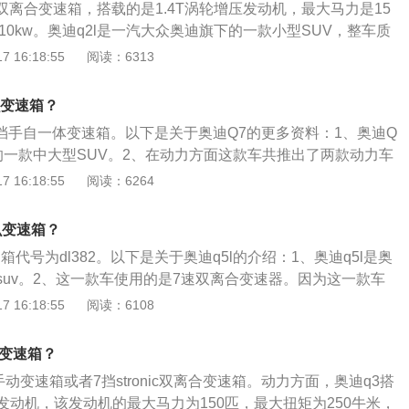
挡双离合变速箱，搭载的是1.4T涡轮增压发动机，最大马力是15
险、银行、IT服务等。奥迪q2l的变速箱在日常使用中，要注意
110kw。奥迪q2l是一汽大众奥迪旗下的一款小型SUV，整车质
时间不更换变速箱油。长时间不更换变速箱油会导致变速箱内
公里。悬架系统方面，该车的前悬架是麦弗逊式独立悬架，后悬
 16:18:55
阅读：6313
的损坏；避免长时间空挡滑行。在驾驶手动挡车型时，很多“老
悬架，助力类型是电动助力。车身尺寸方面，该车的长宽高分
滑行的操作，但对自动挡车型来说，空挡滑行会导致自动变速箱
785毫米、1548毫米，车身类型是5门5座SUV。
挡时会产生一定冲击；切忌在没停稳时挂入D/R挡。很多司机为
么变速箱？
”的操作，会在车辆没有停稳时直接挂入反向挡位，这样对变速
8挡手自一体变速箱。以下是关于奥迪Q7的更多资料：1、奥迪Q
高，长时间的话会造成打齿等故障；不要频繁D挡爬陡坡。在
的一款中大型SUV。2、在动力方面这款车共推出了两款动力车
时，自动挡车辆往往会因为高负荷而过热，或过早升挡导致爬
.0升涡轮增压发动机和3.0升机械增压发动机。3、在传动系统
 16:18:55
阅读：6264
用手动模式限定低速档位或用运动模式来保护变速箱；不能长
配的是8挡手自一体变速箱，一般来说，只有一些高端车型会
挡车辆发生故障时，应使用板式拖车，在车辆处于N挡时移动
速箱，因为变速箱的结构相对复杂一些，生产和制造的成本要
么变速箱？
使用拖车绳等，用车辆直接拖拽。
增加了档位使得变速器的齿比更密，这种设计方式可以使汽车
箱代号为dl382。以下是关于奥迪q5l的介绍：1、奥迪q5l是奥
驶，在一定程度上可以降低发动机的转速，从而减少发动机的
suv。2、这一款车使用的是7速双离合变速器。因为这一款车
用车的成本。
作，所以这一款车变速器的代号是dl开头。3、双离合变速器是
 16:18:55
阅读：6108
动变速器。双离合变速器是基于手动变速器研发而来的产品，
构与手动变速器类似。4、双离合变速器仅仅是比手动变速器
么变速箱？
一套换挡调节机构。双离合变速器的一套离合器功能作用是调
手动变速箱或者7挡stronic双离合变速箱。动力方面，奥迪q3搭
套离合器功能作用是调节偶数挡。
发动机，该发动机的最大马力为150匹，最大扭矩为250牛米，