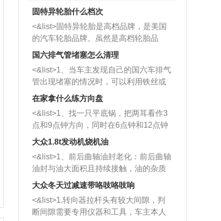
固特异轮胎什么档次
<&list>固特异轮胎是高档品牌，是美国
的汽车轮胎品牌。虽然是高档轮胎品
牌，但是中高低端的轮胎都有生产，这
国六排气管堵塞怎么清理
也是为了更好的开拓市场。
<&list>1、当车主发现自己的国六车排气
管出现堵塞的情况时，可以利用铁丝或
者是细棍，直接将杂物给取出来，如果
在家拿什么练方向盘
堵塞情况比较严重，也可以采取应急措
<&list>1、找一只平底锅，把两耳看作3
施。 <&list>2、直接利用木棍将所有的
点和9点钟方向，同时在6点钟和12点钟
杂物推到排气管里面的位置处，然后将
方向做一个标记。 <&list>2、双手握住
三元催化器拆解开，就可以将堵塞的东
大众1.8t发动机烧机油
平底锅两耳，然后往左打半圈、一圈、
西取出来。但如果是因为积碳过多引起
<&list>1、前后曲轴油封老化：前后曲轴
一圈半的练习，往右同样也要打相同的
的堵塞，就需要将三元催化器泡在草酸
油封与油大面积且持续接触，油的杂质
圈数。 <&list>3、最后强调要反复练
中进行清洗。 <&list>3、也可以利用清
和发动机内持续温度变化使其密封效果
习，这样就可以形成肌肉记忆，在真实
大众冬天过减速带咯吱咯吱响
洗剂对堵塞的情况得到解决，将清洗剂
逐渐减弱，导致渗油或漏油。<&list>2、
驾驶车辆时，不需要记忆也能打好方
放在燃油箱中，与燃油混合后，车辆启
<&list>1.转向器拉杆头有较大间隙，判
活塞间隙过大：积碳会使活塞环与缸体
向。
动时，就可以和汽油一起进入到燃烧
断间隙需要专用仪器和工具，车主本人
的间隙扩大，导致机油流入燃烧室中，