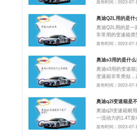
机在工作过程中的
发布时间：2023-07-17
机输出的动力依旧
寸巨大的八边形进
奥迪Q2L用的是
同为哑光铂金灰配
奥迪Q2L用的是
车常用的变速箱类
片，一个控制奇数
发布时间：2023-07-17
根据离合器片所处
干式双离合变速箱
奥迪s3用的是什
温。在传动效率方
奥迪s3用的变速
变速箱外，自动变
变速箱非常类似，
等。奥迪Q2L车身尺
大大提升。离合器
发布时间：2023-07-17
0mm，其定位为一
关，是一种既能传
动方向盘和灰白色
奥迪q2l变速箱是
控台配有拱门环绕
奥迪q2l变速箱耐
也十分讨巧。
一流动力的1.4T
W/5000-6000
发布时间：2023-07-17
2L变速箱参数：0-