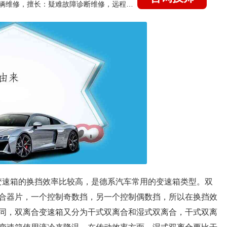
国家认证的汽车维修技师，15年德美日等各系车辆维修，擅长：疑难故障诊断维修，远程维修技术指导
种变速箱的换挡效率比较高，是德系汽车常用的变速箱类型。双
合器片，一个控制奇数挡，另一个控制偶数挡，所以在换挡效
同，双离合变速箱又分为干式双离合和湿式双离合，干式双离