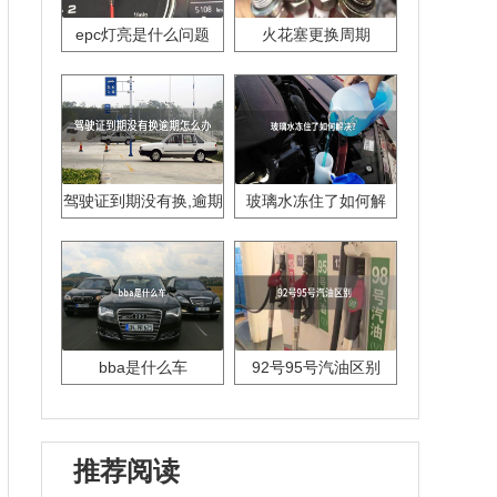
epc灯亮是什么问题
火花塞更换周期
驾驶证到期没有换,逾期
玻璃水冻住了如何解
怎么办??
决？
bba是什么车
92号95号汽油区别
推荐阅读