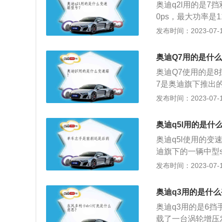
接拖拽。
奥迪q2l用的是7
金融服务、汽车保
0ps，最大功率是
以下几点：不可长
保是三年或10万
发布时间：2023-07-17
轴承、壳体等部件
架是多连杆式独立
司机”会采用空挡
别是4236毫米、1
过热、再次挂入D
奥迪Q7用的是什
了体现自己“流畅
奥迪Q7使用的是
箱内齿轮的伤害较
7是奥迪旗下推出
面对一些陡坡路段
型，分别搭载的是2
发布时间：2023-07-17
坡无力，这时可以
方面与发动机相匹
距离拖车。当自动
使用这种类型的变
奥迪q5l用的是什
至托板上，而不能
高一些。4、由于
奥迪q5l使用的变速
在更合理的档位行
迪旗下的一辆中型
燃油消耗量，降低
的变速器是纵置操
发布时间：2023-07-17
一种比较常见的自
这样的变速器的结
奥迪q3用的是什
多了一套离合器和
奥迪q3用的是6挡
节奇数挡；另外一
载了一台涡轮增压