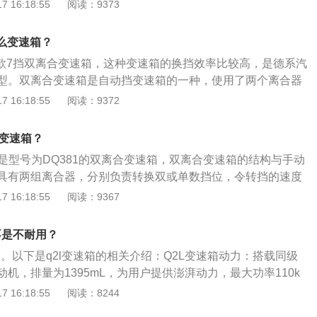
状态来补偿动力的震动，即使发动机是在低转速下工作，发动
 16:18:55
阅读：9373
是非常平顺的。奥迪q8采用了奥迪新一代家族化设计语言，尺
气格栅可选哑光铂金灰配色设计，搭配大尺寸侧边进气格栅与
什么变速箱？
色设计的合金底盘护板，充满金属的工业气息。
一款7挡双离合变速箱，这种变速箱的换挡效率比较高，是德系汽
型。双离合变速箱是自动挡变速箱的一种，使用了两个离合器
挡，另一个控制偶数挡，所以在换挡效率上表现得更加出色。
 16:18:55
阅读：9372
环境的不同，双离合变速箱又分为干式双离合和湿式双离合，
的离合片使用风冷来降温，湿式双离合的变速箱使用液冷来降
么变速箱？
面，湿式双离合要比干式双离合的传动效率更好。除了双离合
箱是型号为DQ381的双离合变速箱，双离合变速箱的结构与手动
速箱还包括手自一体变速箱、CVT无级变速箱、AMT变速箱
具有两组离合器，分别负责转换双或单数挡位，令转挡的速度
寸长宽高分别为4190mm、1790mm、1510mm、轴距为260
位于发动机与变速器之间，是发动机与变速器动力传递的开
 16:18:55
阅读：9367
款小型SUV。
递动力，又能切断动力的传动机构。奥迪s3内饰采用三幅式运
仪表盘指针，配合全黑色内饰，让新车内饰运动风格十足；中
不是不耐用？
仪表盘、控制面板的操作简单易行，圆润的通风口和空调设计
用。以下是q2l变速箱的相关介绍：Q2L变速箱动力：搭载同级
发动机，排量为1395mL，为用户提供澎湃动力，最大功率110k
rpm，最大扭矩250Nm/1500-3500rpm，搭配7速双离合变速箱。Q
 16:18:55
阅读：8244
100km/h加速仅8.7s，百公里综合油耗低至6.1L，参数全面优