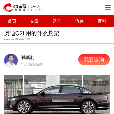
汽车
首页
文章
选车
汽修
百科
奥迪Q2L用的什么悬架
2020-12-26 20:07:49
孙新利
我要咨询
汽车维修技师