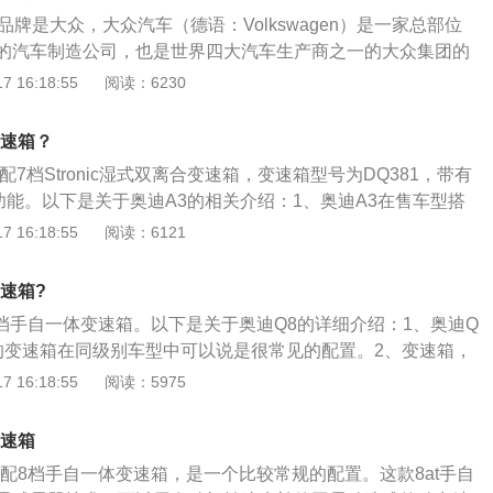
”的操作，会在车辆没有停稳时直接挂入反向挡位，这样对变速
品牌是大众，大众汽车（德语：Volkswagen）是一家总部位
高，长时间的话会造成打齿等故障；不要频繁D挡爬陡坡。在
的汽车制造公司，也是世界四大汽车生产商之一的大众集团的
时，自动挡车辆往往会因为高负荷而过热，或过早升挡导致爬
3使用的变速箱全部为7速双离合变速箱，7速动力换挡采用干式
 16:18:55
阅读：6230
用手动模式限定低速档位或用运动模式来保护变速箱；不能长
在6速技术的基础上开发的，简化了相关的液压系统。奥迪q3
挡车辆发生故障时，应使用板式拖车，在车辆处于N挡时移动
用中，要注意以下几点：不可长时间不更换变速箱油。虽然现
变速箱？
使用拖车绳等，用车辆直接拖拽。
变速箱油，但免维护不代表不更换，长时间不更换变速箱油会
配7档Stronic湿式双离合变速箱，变速箱型号为DQ381，带有
、壳体等部件的损坏。避免长时间空挡滑行。在驾驶手动挡车
功能。以下是关于奥迪A3的相关介绍：1、奥迪A3在售车型搭
机”会采用空挡滑行的操作，但对自动挡车型来说，空挡滑行会
T两款发动机，采用前置前驱的驱动方式。1.4T版本发动机最大输出
 16:18:55
阅读：6121
热、再次挂入D挡时会产生一定冲击。切忌在没停稳时挂入D/R
最大扭矩为250牛/米，最高车速为215千米/小时，百公里加速
体现自己“流畅”的操作，会在车辆没有停稳时直接挂入反向挡
信部公布的百公里综合油耗为5.7L。2、2.0T版本发动机最大输
内齿轮的伤害较高，长时间的话会造成打齿等故障。不要频繁
速箱?
，最大扭矩为320牛/米，最高车速为230千米/小时，百公里加
对一些陡坡路段时，自动挡车辆往往会因为高负荷而过热，或
8挡手自一体变速箱。以下是关于奥迪Q8的详细介绍：1、奥迪Q
工信部公布的百公里综合油耗为6.2L。
无力，这时可以用手动模式限定低速档位或用运动模式来保护
的变速箱在同级别车型中可以说是很常见的配置。2、变速箱，
离拖车。当自动挡车辆发生故障时，应使用板式拖车，在车辆
，可以根据发动机在工作过程中的状态来补偿动力的震动。
 16:18:55
阅读：5975
托板上，而不能使用拖车绳等，用车辆直接拖拽。
变速箱，变速箱增加档位，在一定程度上会降低发动机的转速。
于奥迪旗下全新的旗舰产品，是一款中大型运动SUV，和宝马X6
变速箱
级别。
匹配8档手自一体变速箱，是一个比较常规的配置。这款8at手自