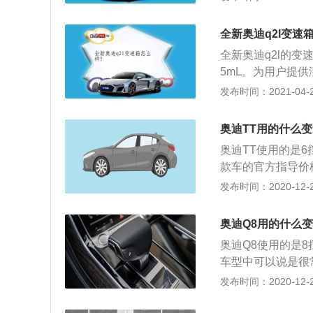
分钟的时候可以输
异，所以当车主朋
合金缸盖缸体。与
自身的实际需求和
全新奥迪q2l变速
用了五连杆独立悬
全新奥迪q2l的变
系统。奥迪rs4的
5mL。为用户提供澎湃
一款旅行车，旅行
\/1500-3500
发布时间：2021-04-28
的。奥迪旗下的r
合油耗低至6.1L
浪也是很好听的。
全家的出游，还可
了at变速箱。a
奥迪TT用的什么
奥迪Q2L在保持
更好。at变速箱
奥迪TT使用的是
进式转向技术，全
款车的官方指导价格
以及五种驾驶模式
车型，分别搭载的是
发布时间：2020-12-26
匹配的是6挡双离
六个档位，值得一
奥迪Q8用的什么
变速箱属于自动变
奥迪Q8使用的是
个控制1、3、5
车型中可以说是很
的效率，在一定程
震减震器，可以根
发布时间：2020-12-26
了大幅度的提升。
是在低转速下工作
象，变速箱在工作
较多，所以在换挡