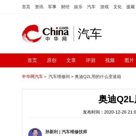
首页
资讯
军事
财经
娱乐
汽车
游戏
文化
援藏
汽车
首页
原创
文章
评测
视频
图片
中华网汽车＞
汽车维修间 >
奥迪Q2L用的什么变速箱
奥迪Q2
发布时间：2020-12-26 21:0
孙新利
|
汽车维修技师