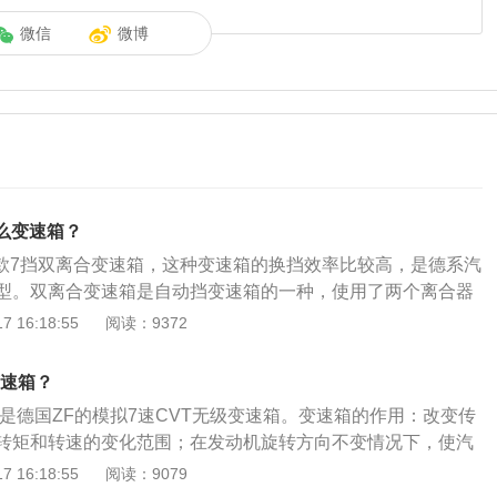
微信
微博
什么变速箱？
一款7挡双离合变速箱，这种变速箱的换挡效率比较高，是德系汽
型。双离合变速箱是自动挡变速箱的一种，使用了两个离合器
挡，另一个控制偶数挡，所以在换挡效率上表现得更加出色。
 16:18:55
阅读：9372
环境的不同，双离合变速箱又分为干式双离合和湿式双离合，
的离合片使用风冷来降温，湿式双离合的变速箱使用液冷来降
变速箱？
面，湿式双离合要比干式双离合的传动效率更好。除了双离合
到是德国ZF的模拟7速CVT无级变速箱。变速箱的作用：改变传
速箱还包括手自一体变速箱、CVT无级变速箱、AMT变速箱
转矩和转速的变化范围；在发动机旋转方向不变情况下，使汽
寸长宽高分别为4190mm、1790mm、1510mm、轴距为260
速箱又称变速器，是用来改变来自发动机的转速和转矩的机
 16:18:55
阅读：9079
款小型SUV。
改变输出轴和输入轴的传动比。自动变速箱的养护方法：要经