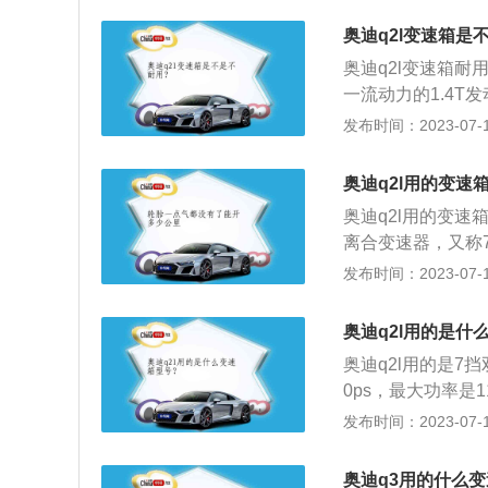
常检查自动变速箱
奥迪q2l变速箱是
换变速箱油。
奥迪q2l变速箱耐
一流动力的1.4T
W/5000-6000
发布时间：2023-07-17
2L变速箱参数：0-
于同级车型，Q2
奥迪q2l用的变速
需求。
奥迪q2l用的变速
离合变速器，又称
于一般的自动变速
发布时间：2023-07-17
手动变速器的灵活
迪q2l用的是大
奥迪q2l用的是什
业务领域包括汽车
奥迪q2l用的是7
金融服务、汽车保
0ps，最大功率是
以下几点：不可长
保是三年或10万
发布时间：2023-07-17
轴承、壳体等部件
架是多连杆式独立
司机”会采用空挡
别是4236毫米、1
过热、再次挂入D
奥迪q3用的什么