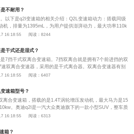
油液位是否正常；掌握好更换自动变速箱油的周期；正确地更
不是不耐用？
用。以下是q2l变速箱的相关介绍：Q2L变速箱动力：搭载同级
发动机，排量为1395mL，为用户提供澎湃动力，最大功率110k
rpm，最大扭矩250Nm/1500-3500rpm，搭配7速双离合变速箱。Q
 16:18:55
阅读：8244
100km/h加速仅8.7s，百公里综合油耗低至6.1L，参数全面优
L动力不仅可以胜任平日的通勤、全家的出游，还可以满足跑山
箱是干式还是湿式？
箱是7挡干式双离合变速箱。7挡双离合就是拥有7个前进挡的双
7速双离合变速器，采用的是干式离合器。双离合变速器有别
器系统，它既属于手动变速器而又属于自动变速器，除了拥有
 16:18:55
阅读：6407
性及自动变速器的舒适性外，还能提供无间断的动力输出。奥
众提供的变速箱。大众汽车集团在全球建有68家全资和参股企业，
么变速箱型号？
的研发、生产、销售、物流、服务、汽车零部件、汽车租赁、
挡双离合变速箱，搭载的是1.4T涡轮增压发动机，最大马力是15
险、银行、IT服务等。奥迪q2l的变速箱在日常使用中，要注意
110kw。奥迪q2l是一汽大众奥迪旗下的一款小型SUV，整车质
时间不更换变速箱油。长时间不更换变速箱油会导致变速箱内
公里。悬架系统方面，该车的前悬架是麦弗逊式独立悬架，后悬
 16:18:55
阅读：6313
的损坏；避免长时间空挡滑行。在驾驶手动挡车型时，很多“老
悬架，助力类型是电动助力。车身尺寸方面，该车的长宽高分
滑行的操作，但对自动挡车型来说，空挡滑行会导致自动变速箱
785毫米、1548毫米，车身类型是5门5座SUV。
挡时会产生一定冲击；切忌在没停稳时挂入D/R挡。很多司机为
变速箱？