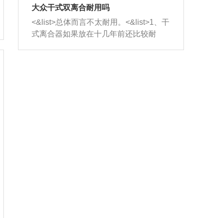
室，最后形成废气排出，就可以让三元
无法制作，需要将车辆送到修理厂或4s
造成烧机油。<&list>3、机油粘度。使用
大众干式双离合耐用吗
催化器得到清洗，排气管堵塞的情况就
店；<&list>2.车辆半轴套管防尘罩破
机油粘度过小的话，同样会有烧机油现
<&list>总体而言不太耐用。<&list>1、干
能够得到解决。
裂，破裂后会出现漏油现象，使半轴磨
象，机油粘度过小具有很好的流动性，
式离合器如果放在十几年前还比较耐
损严重，磨损的半轴容易损坏，产生异
容易窜入到气缸内，参与燃烧。<&list>
用，但是由于现在的汽车发动机动力输
响；<&list>3.稳定器的转向胶套和球头
4、机油量。机油量过多，机油压力过
出越来越高，使得干式离合器散热不足
老化，一般是使用时间过长造成的。解
大，会将部分机油压入气缸内，也会出
的缺陷也逐渐暴露出来。<&list>2、由于
决方法是更换新的质量好的转向橡胶套
现烧机油。<&list>5、机油滤清器堵塞：
干式双离合的工作环境暴露在空气中，
和球头。
会导致进气不畅，使进气压力下降，形
而离合器的散热也是通离合器罩上面的
成负压，使机油在负压的情况下吸入燃
几个小孔来进行散热。但是在行驶过程
烧室引起烧机油。<&list>6、正时齿轮或
中变速箱需要换挡，就不得不使得离合
链条磨损：正时齿轮或链条的磨损会引
器频繁工作。<&list>3、长时间的低速行
起气阀和曲轴的正时不同步。由于轮齿
驶以及过于频繁的启停，导致离合器的
或链条磨损产生的过量侧隙，使得发动
温度不断升高，而低速行驶时空气流动
机的调节无法实现：前一圈的正时和下
效率不高，无法将离合器中的热量有效
一圈可能就不一样。当气阀和活塞的运
的带走，导致离合器内部的温度不断升
动不同步时，会造成过大的机油消耗。
高，加速离合器的磨损。
解决方法：更换正时齿轮或链条。<&list
>7、内垫圈、进风口破裂：新的发动机
设计中，经常采用各种由金属和其他材