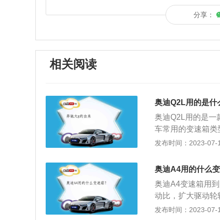
分享：
相关阅读
奥迪Q2L用的是
奥迪Q2L用的是
车常用的变速箱类
片，一个控制奇数
发布时间：2023-07-17
根据离合器片所处
干式双离合变速箱
奥迪A4用的什么
温。在传动效率方
奥迪A4变速箱用
变速箱外，自动变
动比，扩大驱动轮
等。奥迪Q2L车身尺
车能倒退行驶。变
发布时间：2023-07-17
0mm，其定位为一
构，能固定或分挡