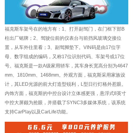
福克斯车架号在的地方有：1、打开副驾门，在门框下部B
柱出厂铭牌；2、驾驶位前的仪表台与前挡风玻璃交接位
置，从车外往里看；3、副驾脚垫下。VIN码是由17位字
母、数字组成的编码，又称17位识别代码、车架号或17位
号。福克斯是一款A级家用轿车，其车身长宽高分别为4647
mm、1810mm、1468mm。外观方面，福克斯采用家族设
计，其LED光源的前大灯造型锐利，L型日行灯格外惹眼。
内饰方面，福克斯的中控台设计立体感更强，悬浮式8英寸
中控大屏颇为抢眼，并搭载了SYNC3多媒体系统，该系统
支持CarPlay以及CarLife功能。