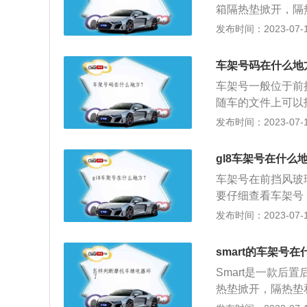
箱隔热垫掀开，隔
是6挡双离合变速
辆识别号码（Vehicl
发布时间：2023-07-17
十七个英数组成，
引擎、底盘序号及
车架号码在什么地
母“I”、“O”、“
车架号一般位于前
驾驶员侧的仪表盘
随车的文件上可以
通常位于驾驶员侧
养手册内都会粘贴
发布时间：2023-07-17
会印在杂物箱内。
架号。2、通过车
方，会有一个标识
gl8车架号在什么
记录着底盘号的信
车架号在前挡风玻
柱子上、车门铰链
要仔细查看车架号
期，发动机型号，
个环节。以下是如
发布时间：2023-07-17
都会在车身上打出
解锁开关，点击开
见的位置在座椅下
可以掀起舱盖。3
smart的车架号
局。4、在发动机
Smart是一款
热垫掀开，隔热垫
料：1、车辆识别