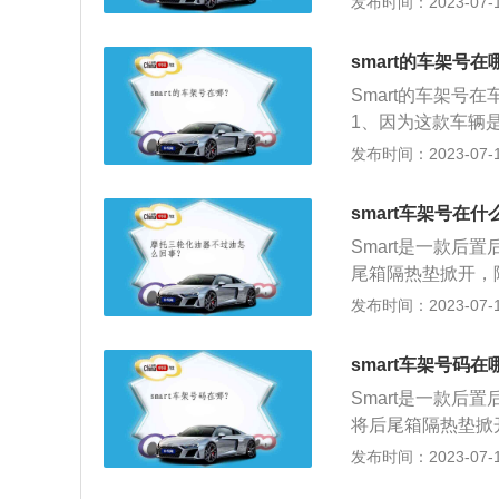
发布时间：2023-07-17
一无二的号码，可
避免与数字的1、0混
smart的车架号在
车辆识别代号应由
Smart的车架
二部分，车辆说明
1、因为这款车辆
开车辆的后备箱盖
发布时间：2023-07-17
别码，是由17位
辆的识别号码，是
smart车架号在什
的引擎、汽车的底
Smart是一款
式，第1种是欧盟采
尾箱隔热垫掀开，
谨。
号的更多介绍：1
发布时间：2023-07-17
的一组字码。2、V
架号或17位号。
smart车架号码在
内不会发生重号现
Smart是一款
将后尾箱隔热垫掀
下是相关资料介绍：车辆识
发布时间：2023-07-17
简称VIN，是一