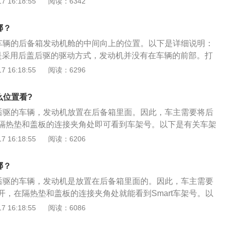
 16:18:55
阅读：6342
以识别汽车的生产商、引擎、底盘序号及其他性能等资料，为
淆，英文字母“I”、“O”、“Q”、"Z"、"U"等均不会被使用。2、
哪？
三个部分组成：第一部分、世界制造厂识别代号（WMI）；第
号在车辆的后备箱发动机舱的中间向上的位置。以下是详细说明：
部分（VDS）；第三部分，车辆指示部分（VIS）。
是采用后盖后驱的驱动方式，发动机并没有在车辆的前部。打
，把隔热垫揭开，就能够看到车架号。2、车架号又叫车辆识
 16:18:55
阅读：6296
的数字以及大写英文字母组成。3、机动车辆上面的车架号是车
汽车上独一无二的一组号码，可以识别汽车的生产厂商、汽车
么位置看?
盘序号以及一些其他的资料。4、汽车识别代码一共有两种制
后置后驱的车辆，发动机放置在后备箱里面。因此，车主需要将后
用的ISO3779标准；第2种标准适用于北美，比第1种更严
隔热垫和盖板的连接夹角处即可看到车架号。以下是有关车架
、车架号叫车辆识别代码，是制造厂为了识别而给一辆车指定
 16:18:55
阅读：6206
IN码是由17位字母、数字组成的编码，又称17位识别代码、车
3、车辆识别代码经过排列组合，可以使同一车型的车在30年之
哪？
象，具有对车辆的唯一识别性，因此可称为汽车身份证。
后置后驱的车辆，发动机是放置在后备箱里面的。因此，车主需要
开，在隔热垫和盖板的连接夹角处就能看到Smart车架号。以
别号码(Vehicle-ldentification-Number或车架号码)，
 16:18:55
阅读：6086
组由十七个英数组成，用于汽车上的一组独一无二的号码，可以