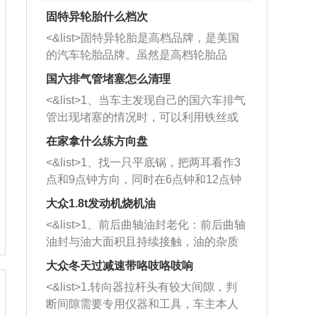
固特异轮胎什么档次
<&list>固特异轮胎是高档品牌，是美国
的汽车轮胎品牌。虽然是高档轮胎品
牌，但是中高低端的轮胎都有生产，这
国六排气管堵塞怎么清理
也是为了更好的开拓市场。
<&list>1、当车主发现自己的国六车排气
管出现堵塞的情况时，可以利用铁丝或
者是细棍，直接将杂物给取出来，如果
在家拿什么练方向盘
堵塞情况比较严重，也可以采取应急措
<&list>1、找一只平底锅，把两耳看作3
施。 <&list>2、直接利用木棍将所有的
点和9点钟方向，同时在6点钟和12点钟
杂物推到排气管里面的位置处，然后将
方向做一个标记。 <&list>2、双手握住
三元催化器拆解开，就可以将堵塞的东
大众1.8t发动机烧机油
平底锅两耳，然后往左打半圈、一圈、
西取出来。但如果是因为积碳过多引起
<&list>1、前后曲轴油封老化：前后曲轴
一圈半的练习，往右同样也要打相同的
的堵塞，就需要将三元催化器泡在草酸
油封与油大面积且持续接触，油的杂质
圈数。 <&list>3、最后强调要反复练
中进行清洗。 <&list>3、也可以利用清
和发动机内持续温度变化使其密封效果
习，这样就可以形成肌肉记忆，在真实
大众冬天过减速带咯吱咯吱响
洗剂对堵塞的情况得到解决，将清洗剂
逐渐减弱，导致渗油或漏油。<&list>2、
驾驶车辆时，不需要记忆也能打好方
放在燃油箱中，与燃油混合后，车辆启
<&list>1.转向器拉杆头有较大间隙，判
活塞间隙过大：积碳会使活塞环与缸体
向。
动时，就可以和汽油一起进入到燃烧
断间隙需要专用仪器和工具，车主本人
的间隙扩大，导致机油流入燃烧室中，