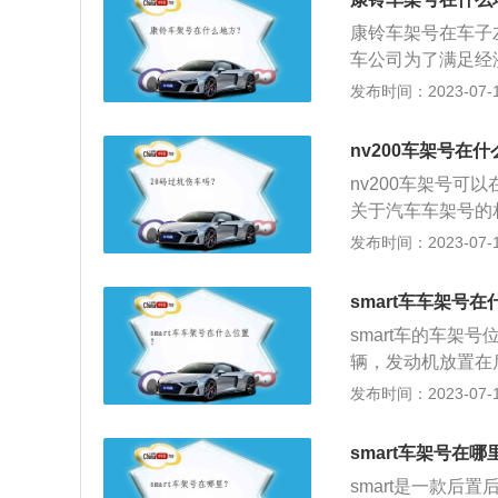
方合作的艺术性。
康铃车架号在车子
车公司为了满足经
市物流运输，满足
发布时间：2023-07-17
主的江淮好运、以
架号：车架号简称
nv200车架号在
辆车指定的一组字
nv200车架号
数字组成的编码，
关于汽车车架号的
组合，可以使同一
编码，又称17位
发布时间：2023-07-17
别性，通过这一串
组合，具有对车辆
及车型生产国家、
字母数字，如非洲
为汽车身份证。
smart车车架号
一个特定地区内的
smart车的车架
家代码。第三个字
辆，发动机放置在
负责分配。当制造
盖板的连接夹角处就能
发布时间：2023-07-17
字符就是9。
为例，其属于微型车
距为1873mm，油箱
smart车架号在哪
架是麦弗逊式独立
smart是一款
发动机，最大马力是