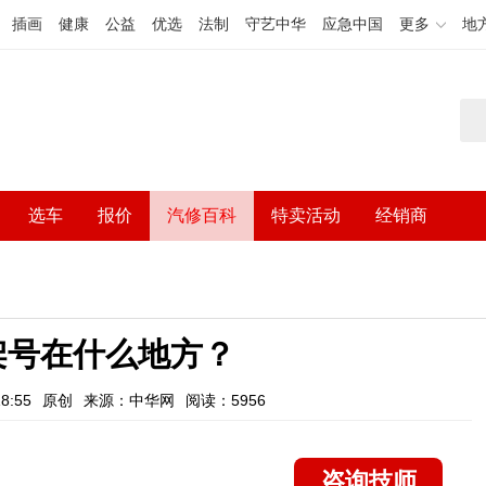
插画
健康
公益
优选
法制
守艺中华
应急中国
更多
地
选车
报价
汽修百科
特卖活动
经销商
车架号在什么地方？
8:55
原创
来源：中华网
阅读：5956
咨询技师