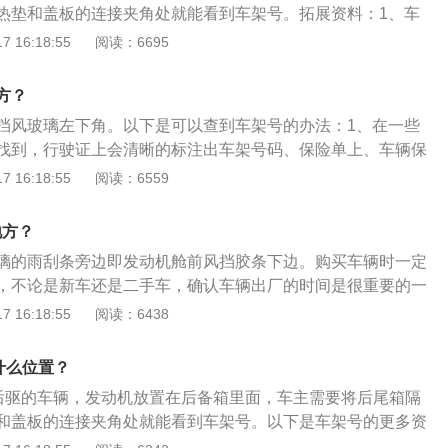
热垫和盖板的连接夹角处就能看到车架号。拓展资料：1、车
箱。
e-Identification-Number或车架号码），简称VIN，是一组由
 16:18:55
阅读：6695
用于汽车上的一组独一无二的号码，可以识别汽车的生产商、
其他性能等资料，为避免与数字的1、0混淆，英文字
方？
Q”、"Z"、"U"等均不会被使用。2、在大多数汽车上，车主都可以在
挡风玻璃左下角。以下是可以查到车架号的办法：1、在一些
上找到VIN，从车外透过挡风玻璃也可以看到此号码。此标记
找到，行驶证上会清晰的标注出车架号码、保险单上、车辆保
车门内的不干胶或铭牌上，或位于车门的框基上。有时，VIN
或记录；这种基本上各个品牌车辆都可以通过这种方式找到车
 16:18:55
阅读：6559
此外，还经常出现在汽车产权证书和保险凭证上。
辆外部可以直接看到，最常见的就是在汽车的风挡玻璃左下
牌上面记录着车辆的17位底盘号。另外在车辆的车型铭牌上也
地方？
息：它的常见位置是仪表盘左侧、发动机舱、门锁柱与门边的
璃的雨刮条旁边即发动机舱前风挡胶条下边。购买车辆时一定
柱这些位置上可以找到。上边不仅有车架号码，还有出厂日
，不论是新车还是二手车，确认车辆出厂的时间是很重要的一
车辆产地等关键信息。3、车身上的钢印，在车辆出厂的时候
何找到车架号的具体步骤：1、首先在主驾驶室左侧下方舱盖
 16:18:55
阅读：6438
车架号的钢印，方便售卖后上牌或过户辨别车身结构所用。常
关解锁发动机舱盖。2、之后在发动机舱盖下面有扳手，扳动
方，发动机舱内减震包附近，行李箱车身框架上。
、之后使用液压杆支起发动机舱盖。就可以看到发动机舱的布
在什么位置？
舱内部可以看到发动机号以及车架号。
后置后驱的车辆，发动机放置在后备箱里面，车主需要将后尾箱隔
和盖板的连接夹角处就能看到车架号。以下是车架号的更多资
号码简称VIN，是一组由十七个英数组成，用于汽车上的一组独