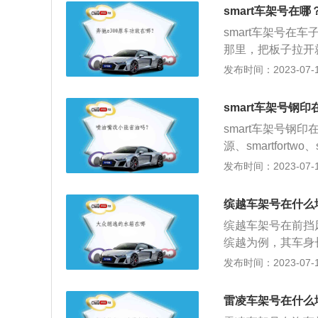
识别汽车的生产商
smart车架号在哪
淆，英文字母"I"、
smart车架号
都可以在驾驶员侧
那里，把板子拉开
码。此标记通常位
于汽车上的一组号
发布时间：2023-07-17
有时，VIN会印
料。smart是奔
上。
米、1555毫米，
smart车架号钢
架，后悬架为扭力
smart车架号钢印
源、smartfortwo、s
款smartfortw
发布时间：2023-07-17
距为1873mm，油箱
麦弗逊式独立悬架
缤越车架号在什么
机，最大马力是90
缤越车架号在前挡风
双离合变速箱。
缤越为例，其车身长宽
mm，油箱容积为4
发布时间：2023-07-17
式非独立悬架，其搭
功率是104kw，
雷凌车架号在什么