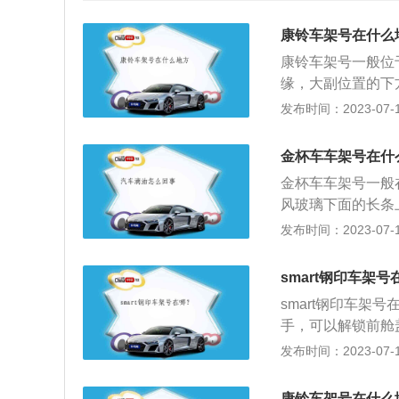
康铃车架号在什么
康铃车架号一般位
缘，大副位置的下
是由汽车上使用的
发布时间：2023-07-17
而给一辆车指定的
车，并能保证五十
金杯车车架号在什
证”。车辆识别代
金杯车车架号一般
以及其它装备的信
风玻璃下面的长条
况下，通过车辆识
注，新的行驶证在
发布时间：2023-07-17
识，可以更简单的
车架号。3、在副
需要输入vin码
显眼的位置。5、
上会有所展现。3
smart钢印车架号
介绍：车架号就是
车辆是否在被召回
smart钢印车
制造厂为了识别而
保障，造成不必要
手，可以解锁前舱
字母、数字组合而
楚，可以通过输入
的材质很轻，轻轻
发布时间：2023-07-17
代号，可以了解这
置找到发动机的车架
也是“汽车身份证”
物，名称中的S代
康铃车架号在什么