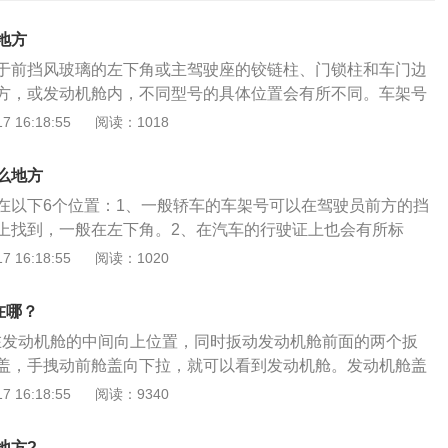
地方
于前挡风玻璃的左下角或主驾驶座的铰链柱、门锁柱和车门边
方，或发动机舱内，不同型号的具体位置会有所不同。车架号
十七个字母或数字组成，车架号也叫vin码，是制造厂为了识别
 16:18:55
阅读：1018
一组字码。该号码的生成有着特定的规律，一一对应于每一辆
年内在全世界范围内不重复出现。因此将其称为“汽车身份
么地方
号中含有车辆的制造厂家、生产年代、车型、车身型式、发动机
在以下6个位置：1、一般轿车的车架号可以在驾驶员前方的挡
息。车架号作用如下：1、确认汽车的身份，在一些特殊的情
上找到，一般在左下角。2、在汽车的行驶证上也会有所标
别码可以更准确的识别自己的车辆，车架号属于独一无二的标
车架号一栏一般都打印车架号，可以通过行驶证上的信息找到
 16:18:55
阅读：1020
了解车辆。2、违章查询，车主想要查询自己车辆的违章时，
驾驶座位下方。4、主驾驶车门铰链柱、门锁柱、门边上，比较
才能查违章，汽车的车架号需要车主妥善保管，在汽车的购车发票
发动机舱内。6、在车辆合格证上可以看到。关于轿车车架号的
、车辆批次查询，车辆召回，车主可以通过车架号确定自己的
在哪？
车辆识别代号，也可以简称为VIN，类似身份证号码，是汽车
车辆的范围内，避免在用车过程中出现问题，行车安全得不到
架号在发动机舱的中间向上位置，同时扳动发动机舱前面的两个扳
给一辆车的指定代号。由于车架号经过排列组合，分别由17位
的损失。4、精确查找配件，车主在购买汽车配件时不是很清
盖，手拽动前舱盖向下拉，就可以看到发动机舱。发动机舱盖
成，可以使同一车型的车在30年以内不会发生重号，通过17位
vin码的方法进行查找，简单直接。
一拉就可以拉下前舱盖，打开后可以在发动机舱的中间向上位
 16:18:55
阅读：9340
辆车的生产国家、年代、车型、发动机型号等等，所以车架号
号。smart是德国梅赛德斯奔驰与瑞士Swatch公司合作的产
。
表了斯沃奇，M代表了梅赛德斯奔驰，art意为艺术，代表了双
地方?