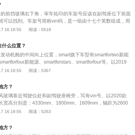
、引擎、底盘序号及其他性能等资料，为避免与数字的1、0混
？
“O"、“Q”、"Z"、"U"等均不会被使用。在大多数汽车上，车主
在车子的前挡玻璃右下角，审车拓印的车架号应该在副驾座位下前面
的仪表盘上找到VIN，从车外透过挡风玻璃也可以看到此号
就可以找到。车架号简称vin码，是一组由十七个英数组成，用
于驾驶员侧车门内的不干胶或铭牌上，或位于车门的框基上。
码，可以识别汽车的生产商、引擎、底盘序号及其他性能等资
 16:18:55
阅读：5518
在杂物箱内。此外，它还经常出现在汽车产权证书和保险凭证
驰旗下的一款微型车，该车的长宽高分别为2695毫米、1663毫
轴距为1873毫米。悬架方面，smart的前悬架为麦弗逊式独立悬
印在什么位置？
梁式非独立悬架。
在发动机舱的中间向上位置，smart旗下车型有smartfortwo新能
martforfour新能源、smartforstars、smartforfour等。以2019
o为例，其车身长宽高分别是：2695mm、1663mm、1555mm，轴
 16:18:55
阅读：5367
容积为33l，车身重量为956kg。2019款smartfortwo前悬架是
，后悬架是扭力梁式非独立悬架，其搭载0.9t涡轮增压发动
地方？
ps，最大功率是66kw，最大扭矩是135nm，与其匹配的是6挡
玻璃靠近驾驶位处和副驾驶座椅旁，写有vin号。以2020款
高分别是：4330mm、1800mm、1609mm，轴距为2600
5l。2020款缤越前悬挂是麦弗逊式独立悬架，后悬挂是扭力梁
 16:18:55
阅读：5263
载了1.4l直系4缸涡轮增压发动机，最大马力是141ps，最大
最大扭矩是235nm，与其匹配的是6挡手动变速箱。
地方？