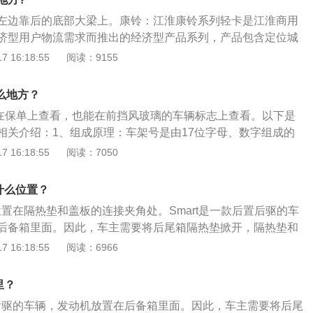
左边靠后的底部大梁上。康铃：江淮康铃系列轻卡是江淮商用
济型用户物流需求而推出的经济型产品系列，产品包含定位城
用户对轻抛货运输；用于农产品、日用品以及零散货物运输为
 16:18:55
阅读：9155
及用于城市、城镇之间中短途货物运输需求的江淮大好运。车
VIN，中文名叫车辆识别代码，是汽车制造厂为了识别而给一
什么地方？
码。平时所说的车架号、大架号也是。VIN码是由17位字母、
可以在保单上查看，也能在前挡风玻璃的车辆标志上查看。以下是
又称17位识别代码、车架号或17位号。车辆识别代码经过排列
相关介绍：1、组成原理：车架号是由17位字母、数字组成的
车型的车在30年之内不会发生重号现象，具有对车辆的唯一识
识别代码、车架号或17位号。2、作用：车辆识别代码经过排列
 16:18:55
阅读：7050
数字，就能看出这是什么车，在哪儿生产，都是什么配置，以
的唯一识别性。3、含义：第一个字符是标明一个地理区域的
生产厂家、年代、车型、发动机型号等年款等信息，因此可称
、亚洲、欧洲、大洋洲、北美洲和南美洲。第二个字符是标明
在什么位置？
一个国家的字母或数字。在美国，汽车工程师协会负责分配国
号位置在隔热垫和盖板的连接夹角处。Smart是一款后置后驱的车
符是标明某个特定的制造厂的字母或数字，由各国的授权机构
后备箱里面。因此，车主需要将后尾箱隔热垫掀开，隔热垫和
厂的年产量少于500辆的时候，世界制造厂识别代码的第三个
看到车架号。以下是扩展资料：1、以2019款smartfortwo
 16:18:55
阅读：6966
，车身尺寸是：长2695mm、宽1663mm、高1555mm，轴
容积为33l，整备质量为956kg。2、2019款smartfortwo前悬
里？
悬架，后悬架是扭力梁式非独立悬架，其搭载了0.9l涡轮增压
后置后驱的车辆，发动机放置在后备箱里面。因此，车主需要将后尾
90ps，最大功率是66kw，最大扭矩是135nm，与其匹配的