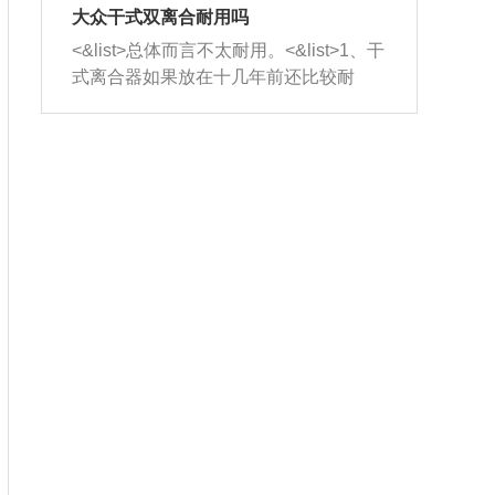
室，最后形成废气排出，就可以让三元
无法制作，需要将车辆送到修理厂或4s
造成烧机油。<&list>3、机油粘度。使用
大众干式双离合耐用吗
催化器得到清洗，排气管堵塞的情况就
店；<&list>2.车辆半轴套管防尘罩破
机油粘度过小的话，同样会有烧机油现
<&list>总体而言不太耐用。<&list>1、干
能够得到解决。
裂，破裂后会出现漏油现象，使半轴磨
象，机油粘度过小具有很好的流动性，
式离合器如果放在十几年前还比较耐
损严重，磨损的半轴容易损坏，产生异
容易窜入到气缸内，参与燃烧。<&list>
用，但是由于现在的汽车发动机动力输
响；<&list>3.稳定器的转向胶套和球头
4、机油量。机油量过多，机油压力过
出越来越高，使得干式离合器散热不足
老化，一般是使用时间过长造成的。解
大，会将部分机油压入气缸内，也会出
的缺陷也逐渐暴露出来。<&list>2、由于
决方法是更换新的质量好的转向橡胶套
现烧机油。<&list>5、机油滤清器堵塞：
干式双离合的工作环境暴露在空气中，
和球头。
会导致进气不畅，使进气压力下降，形
而离合器的散热也是通离合器罩上面的
成负压，使机油在负压的情况下吸入燃
几个小孔来进行散热。但是在行驶过程
烧室引起烧机油。<&list>6、正时齿轮或
中变速箱需要换挡，就不得不使得离合
链条磨损：正时齿轮或链条的磨损会引
器频繁工作。<&list>3、长时间的低速行
起气阀和曲轴的正时不同步。由于轮齿
驶以及过于频繁的启停，导致离合器的
或链条磨损产生的过量侧隙，使得发动
温度不断升高，而低速行驶时空气流动
机的调节无法实现：前一圈的正时和下
效率不高，无法将离合器中的热量有效
一圈可能就不一样。当气阀和活塞的运
的带走，导致离合器内部的温度不断升
动不同步时，会造成过大的机油消耗。
高，加速离合器的磨损。
解决方法：更换正时齿轮或链条。<&list
>7、内垫圈、进风口破裂：新的发动机
设计中，经常采用各种由金属和其他材