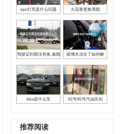
epc灯亮是什么问题
火花塞更换周期
驾驶证到期没有换,逾期
玻璃水冻住了如何解
怎么办??
决？
bba是什么车
92号95号汽油区别
推荐阅读