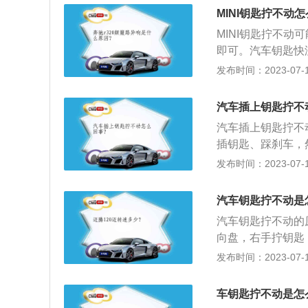
边拧钥匙，左手左
MINI钥匙拧不动
2、还有一种现象
MINI钥匙拧不
挡槽内是不是有异
即可。汽车钥匙快
可以拔出来。
之前在6米以内的
发布时间：2023-07-17
走到车门前才有反
才有反应，那么就
汽车插上钥匙拧不
表盘上会直接显示
汽车插上钥匙拧不
插钥匙、踩刹车，
方向时，方向盘还
发布时间：2023-07-17
完成方向盘解锁程
同，就是少了插入
汽车钥匙拧不动是
启动键启动汽车即
汽车钥匙拧不动的
向盘，右手拧钥匙
车窗，车窗会自动
发布时间：2023-07-17
开窗。汽车钥匙使
乱扔；3、备用钥
车钥匙拧不动是怎
量选择原装电池；