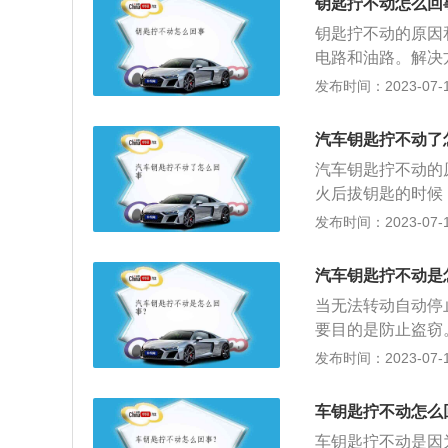
钥匙拧不动怎么回
盘就不能动，即使
钥匙拧不动的原因
在被盗风险，所以
电路和油路。解决
锁定解除后，再进
点火电路。2、方
发布时间：2023-07-17
难转动钥匙，并且
能，关键是以便车
损卡下线。解决方
洗车后残留的水进
不对：例如拧钥匙
汽车钥匙拧不动了
起，出现钥匙无法
锈：解决方法：可
汽车钥匙拧不动的
别的钥匙。解决方
如果还是不能打开
火后拔钥匙的时候
键：钥匙上标有的
不完整。解决方法
车辆可能会存在被
发布时间：2023-07-17
功能。2、锁车键
的。解决方法：建
首先车主需要做的
窗，开启防盗功能
向盘这时虽然是被
解除后备箱的锁定
汽车钥匙拧不动是
过在打方向盘的同
车辆并发出响声，
当无法转动自动停
锁。如果在不熟练
要目的是防止盗窃
要着急，可以选择
然后用右手转动钥
发布时间：2023-07-17
右，就会解锁成功
转动时，不要用力
进入钥匙孔造成的
拔出，这在自动档
法拧动。此时，千
车钥匙拧不动怎么
置。有时它看起来
用。应采取使用遥
车钥匙拧不动是因