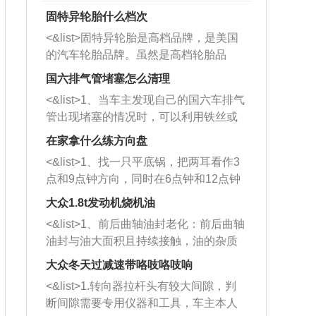
固特异轮胎什么档次
<&list>固特异轮胎是高档品牌，是美国
的汽车轮胎品牌。虽然是高档轮胎品
牌，但是中高低端的轮胎都有生产，这
国六排气管堵塞怎么清理
也是为了更好的开拓市场。
<&list>1、当车主发现自己的国六车排气
管出现堵塞的情况时，可以利用铁丝或
者是细棍，直接将杂物给取出来，如果
在家拿什么练方向盘
堵塞情况比较严重，也可以采取应急措
<&list>1、找一只平底锅，把两耳看作3
施。 <&list>2、直接利用木棍将所有的
点和9点钟方向，同时在6点钟和12点钟
杂物推到排气管里面的位置处，然后将
方向做一个标记。 <&list>2、双手握住
三元催化器拆解开，就可以将堵塞的东
大众1.8t发动机烧机油
平底锅两耳，然后往左打半圈、一圈、
西取出来。但如果是因为积碳过多引起
<&list>1、前后曲轴油封老化：前后曲轴
一圈半的练习，往右同样也要打相同的
的堵塞，就需要将三元催化器泡在草酸
油封与油大面积且持续接触，油的杂质
圈数。 <&list>3、最后强调要反复练
中进行清洗。 <&list>3、也可以利用清
和发动机内持续温度变化使其密封效果
习，这样就可以形成肌肉记忆，在真实
大众冬天过减速带咯吱咯吱响
洗剂对堵塞的情况得到解决，将清洗剂
逐渐减弱，导致渗油或漏油。<&list>2、
驾驶车辆时，不需要记忆也能打好方
放在燃油箱中，与燃油混合后，车辆启
<&list>1.转向器拉杆头有较大间隙，判
活塞间隙过大：积碳会使活塞环与缸体
向。
动时，就可以和汽油一起进入到燃烧
断间隙需要专用仪器和工具，车主本人
的间隙扩大，导致机油流入燃烧室中，