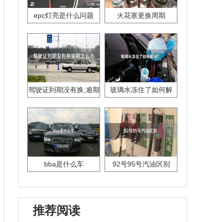
epc灯亮是什么问题
火花塞更换周期
驾驶证到期没有换,逾期
玻璃水冻住了如何解
怎么办??
决？
bba是什么车
92号95号汽油区别
推荐阅读