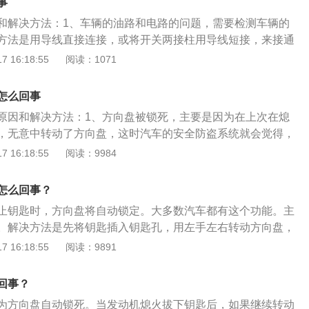
事
是插进钥匙用力拧也拧不动，这是车辆的防盗系统认为汽车存
和解决方法：1、车辆的油路和电路的问题，需要检测车辆的
锁死方向盘来实现防盗功能。解决方法：需要等待一两个小时
方法是用导线直接连接，或将开关两接柱用导线短接，来接通
行解锁尝试。3、钥匙簧片磨损卡下线：如果用以上方法都很
向盘自动锁死的功能起动，方向盘锁死是车辆上的一种防盗功
 16:18:55
阅读：1071
可以明确判断与方向盘无关，那么故障原因应该是钥匙簧片磨
辆的安全而设置。解决方法是关闭方向盘自动锁死功能。3、
法：需要把车开到4s店检查维修或者更换钥匙簧片。4、操作
入钥匙孔造成的，当钥匙插入锁孔后，里面的锁止机构不能弹
的方向错了。解决方法：建议尝试向反方向拧动。5、锁芯生
怎么回事
拧动。解决方法是给钥匙孔加热打开。4、拿错钥匙了，拿成
以尝试给锁芯里面加点发动机油，润滑一下，看看能否打开，
原因和解决方法：1、方向盘被锁死，主要是因为在上次在熄
法是用相对应的钥匙。以下是钥匙各项功能详解：1、解锁
，需更换锁芯。6、钥匙不匹配：可能是后期重新配的钥匙，
，无意中转动了方向盘，这时汽车的安全防盗系统就会觉得，
开锁图案的按钮，用于解开车辆车门、车窗的锁定，解除防盗
：使用原装钥匙去开门。7、洗车后残留的水进入钥匙孔造成
盗的风险，因此就会自动锁死方向盘，避免车主的车辆被盗。
 16:18:55
阅读：9984
：钥匙上标有的关锁图案的按钮，用于锁定车辆的车门、车
议对门锁部分进行加温处理，使冻在钥匙孔中的水融化。
就是插钥匙、踩刹车，然后用左手左右轻微的晃动方向盘。方
。3、后备箱开关：钥匙上标有后备箱打开图案的按钮，用于
锁定的状态，但是打方向的时候还是可以轻微进行转动的。不
。4、寻车键：钥匙上标有喇叭图案的按钮，用于远距离唤醒
怎么回事？
时，另一只手也要拧动钥匙，这样才可以顺利的解开方向盘
能使车主辨别车辆位置。
止钥匙时，方向盘将自动锁定。大多数汽车都有这个功能。主
的情况下，有可能在第一次尝试过程中会出现失败，这时也不
。解决方法是先将钥匙插入钥匙孔，用左手左右转动方向盘，
继续拔出钥匙，然后重复上面的步骤，直到操作两到三次左
匙，直到钥匙可以转动为止，方向盘将解锁。当发现钥匙无法
 16:18:55
阅读：9891
。转动钥匙同时转动方向盘2、大多数是由于洗车后残留的水
转动钥匙，否则容易造成钥匙弯曲甚至折断。熄火后钥匙不能
，当钥匙插入锁孔后，里面的锁止机构不能弹起，出现钥匙无
车辆中经常发生。原因是自动档车辆并没有真正回到P档的位
万不要大力去拧，否则会造成钥匙的损坏或是变形而无法使
回事？
好像已经回到了原来的位置，但它没有接触到电子传感器，或
控器开启车门或是给门锁加热的方式打开。车钥匙没电去哪里
为方向盘自动锁死。当发动机熄火拔下钥匙后，如果继续转动