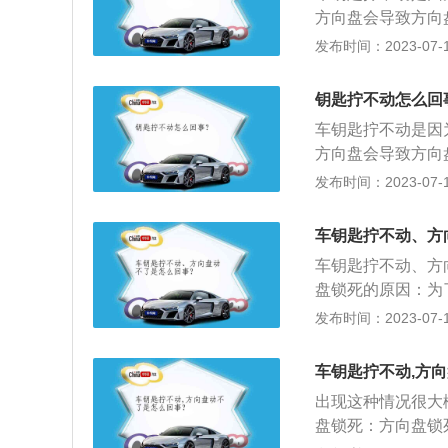
者齿轮槽中有硬币
换：车钥匙没电了
方向盘会导致方向
清理干净；启动汽
般的车钥匙都是安
动了，再插进钥匙
发布时间：2023-07-17
辆使用说明书上都
动方向盘即可。每
动方向盘就会自动
钥匙拧不动怎么回
盘锁止构造，也就
车钥匙拧不动是因
态，即便发动车也
方向盘会导致方向
锁定。关于车钥匙h
发布时间：2023-07-17
箱，避免在车辆行驶
2、其他功能：h
车钥匙拧不动、方
内，按住2至3秒
车钥匙拧不动、方
内温度。
盘锁死的原因：为
不正时，受力后也
发布时间：2023-07-17
和转向柱扣在一起
盘来实现防盗功能
车钥匙拧不动,方
虽然方向盘这时是
出现这种情况很大
置，在打方向的同
盘锁死：方向盘锁