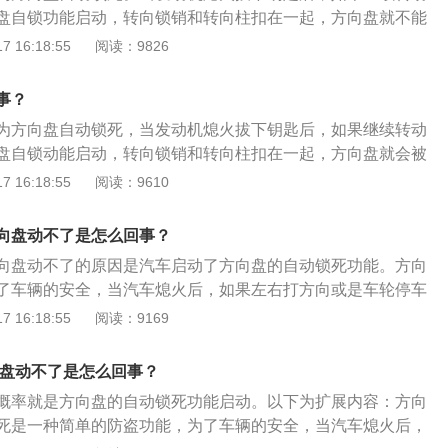
和其他东西阻碍了它的返回。车主应检查挡槽内是否有异物并
，一般都是购买电池更换。也可以去4S店让工作人员更换。一
盘自锁功能启动，转向锁销和转向柱扣在一起，方向盘就不能
车，再次移动档位，确认其完全返回，然后拔出钥匙。
装纽扣电池，只需要知道电池的型号。至于电池的型号，在车
时用力拧也拧不动。解决方法是：在拧汽车钥匙的同时轻微转
 16:18:55
阅读：9826
会有标注。
次熄火拔出钥匙后，方向盘即处于待锁止状态，这时候只要转
落锁。随着对防盗安全意识的增强，现在的汽车都增设有方向
事？
是说盗贼进入车内只要转一下方向盘，即处于方向盘锁死状
为方向盘自动锁死，当发动机熄火拔下钥匙后，如果继续转动
只能原地转圈。
盘自锁动能启动，转向锁销和转向柱扣在一起，方向盘就会被
old按键的相关信息如下：1、简介：hold键长按几秒开启后备
 16:18:55
阅读：9610
等工况下按了hold键打开后背箱发生危险，所以是“hold"。
old键不是后备箱开启键，是远程启动发动机按钮。在远程距离
向盘动不了是怎么回事？
种，汽车自动启动。这个功能在冬天和夏天时，可以提前调整车
向盘动不了的原因是汽车启动了方向盘的自动锁死功能。方向
了车辆的安全，当汽车熄火后，如果左右打方向或是车轮停车
会带动方向盘转动，就会导致方向盘自锁功能启动，转向锁销
 16:18:55
阅读：9169
。这是车辆的防盗系统认为汽车存在被盗风险，所以锁死方向
。解锁的方法：首先插钥匙、踩刹车，然后左右转动方向盘，
向盘动不了是怎么回事？
被锁定状态，但是打方向时，方向盘还可以轻微地转动一点位
概率就是方向盘的自动锁死功能启动。以下为扩展内容：方向
时拧动钥匙，即可完成方向盘解锁程序。
死是一种简单的防盗功能，为了车辆的安全，当汽车熄火后，