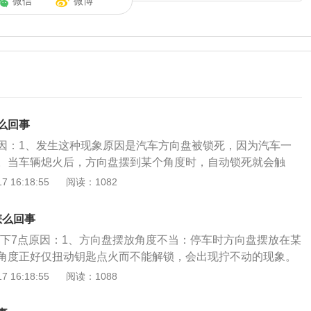
微信
微博
么回事
因：1、发生这种现象原因是汽车方向盘被锁死，因为汽车一
。当车辆熄火后，方向盘摆到某个角度时，自动锁死就会触
钥匙点火就不能拧不动；解决方法：当发现钥匙拧不动时，不
 16:18:55
阅读：1082
，这样很容易造成钥匙弯曲甚至折断。方向盘自动锁死的解决
把钥匙插入钥匙孔，左手左右转动方向盘，右手轻轻拧钥匙，
怎么回事
；2、由于洗车后残留的水进入钥匙孔造成，当钥匙插入锁孔
有以下7点原因：1、方向盘摆放角度不当：停车时方向盘摆放在某
构不能弹起，出现钥匙无法拧动；解决方法：此时不要用力去
角度正好仅扭动钥匙点火而不能解锁，会出现拧不动的现象。
成钥匙的损坏或是变形而无法使用。应使用遥控器开启车门或
手轻扭钥匙，左手轻转方向盘，方向盘就自然解锁。2、方向
 16:18:55
阅读：1088
式打开。3、忘记把档位回归到原位，所以轿车钥匙拧不动；
火后，如果左右打方向或是车轮停车时不正，受力后也会带动
回归到原位，就可以解决问题。
导致方向盘自锁功能启动，转向锁销和转向柱扣在一起，方向