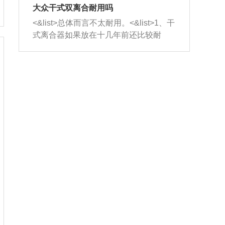
室，最后形成废气排出，就可以让三元
无法制作，需要将车辆送到修理厂或4s
造成烧机油。<&list>3、机油粘度。使用
大众干式双离合耐用吗
催化器得到清洗，排气管堵塞的情况就
店；<&list>2.车辆半轴套管防尘罩破
机油粘度过小的话，同样会有烧机油现
<&list>总体而言不太耐用。<&list>1、干
能够得到解决。
裂，破裂后会出现漏油现象，使半轴磨
象，机油粘度过小具有很好的流动性，
式离合器如果放在十几年前还比较耐
损严重，磨损的半轴容易损坏，产生异
容易窜入到气缸内，参与燃烧。<&list>
用，但是由于现在的汽车发动机动力输
响；<&list>3.稳定器的转向胶套和球头
4、机油量。机油量过多，机油压力过
出越来越高，使得干式离合器散热不足
老化，一般是使用时间过长造成的。解
大，会将部分机油压入气缸内，也会出
的缺陷也逐渐暴露出来。<&list>2、由于
决方法是更换新的质量好的转向橡胶套
现烧机油。<&list>5、机油滤清器堵塞：
干式双离合的工作环境暴露在空气中，
和球头。
会导致进气不畅，使进气压力下降，形
而离合器的散热也是通离合器罩上面的
成负压，使机油在负压的情况下吸入燃
几个小孔来进行散热。但是在行驶过程
烧室引起烧机油。<&list>6、正时齿轮或
中变速箱需要换挡，就不得不使得离合
链条磨损：正时齿轮或链条的磨损会引
器频繁工作。<&list>3、长时间的低速行
起气阀和曲轴的正时不同步。由于轮齿
驶以及过于频繁的启停，导致离合器的
或链条磨损产生的过量侧隙，使得发动
温度不断升高，而低速行驶时空气流动
机的调节无法实现：前一圈的正时和下
效率不高，无法将离合器中的热量有效
一圈可能就不一样。当气阀和活塞的运
的带走，导致离合器内部的温度不断升
动不同步时，会造成过大的机油消耗。
高，加速离合器的磨损。
解决方法：更换正时齿轮或链条。<&list
>7、内垫圈、进风口破裂：新的发动机
设计中，经常采用各种由金属和其他材