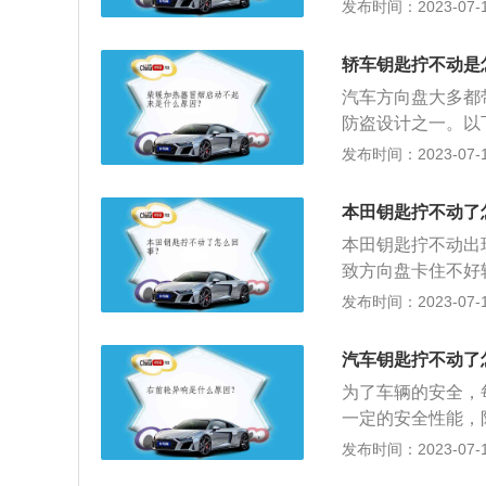
如果左右打方向或
发布时间：2023-07-17
向盘自锁功能启动
钥匙用力拧也拧不
轿车钥匙拧不动是
用慌张，也不用急
汽车方向盘大多都
一边轻微转动方向
防盗设计之一。以
控锁的无线遥控功
发布时间：2023-07-17
匙。2、工作原理
收该电波信号，经电子控
本田钥匙拧不动了
再由该系统的执行
本田钥匙拧不动出
致方向盘卡住不好
钥匙，左手拿着方
发布时间：2023-07-17
匙，多尝试几次即
hold键长按几秒
汽车钥匙拧不动了
生危险，所以是“h
为了车辆的安全，
动机按钮。在远程
一定的安全性能，
天时，可以提前调
护措施，增加盗窃
发布时间：2023-07-17
功能。汽车钥匙拧