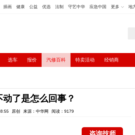
插画
健康
公益
优选
法制
守艺中华
应急中国
更多
地
选车
报价
汽修百科
特卖活动
经销商
不动了是怎么回事？
8:55
原创
来源：中华网
阅读：9179
咨询技师