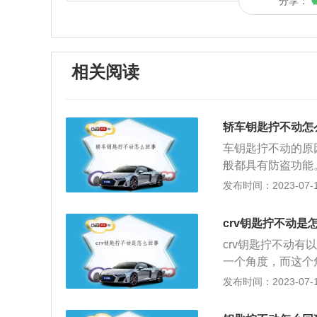
分享：
相关阅读
轿车钥匙拧不动怎
车钥匙拧不动的原
般都具有防盗功能
发，这时候如果拿
发布时间：2023-07-17
要生硬地去拧钥匙
方法其实很简单，
crv钥匙拧不动是
直到钥匙可以拧动
crv钥匙拧不动
后，里面的锁止机
一个角度，而这个
拧钥匙，否则会造
解决方法：可以右
发布时间：2023-07-17
是给门锁加热的方
盘锁死：当汽车熄
解决办法：将档位
方向盘转动，就会