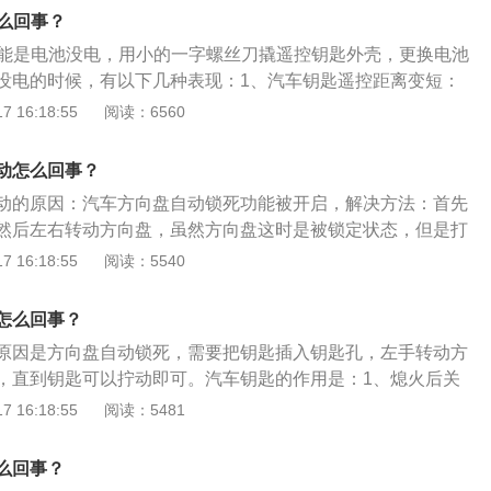
右轻转方向盘，右手拧钥匙，注意要左右手配合着一起来。
怎么回事？
是熄火后钥匙拔不出来，自动挡在P挡上没有真正回到位，检查
动可能是电池没电，用小的一字螺丝刀撬遥控钥匙外壳，更换电池
物，或者重新启动车子，拨动档位，确认其已经回位，钥匙就
没电的时候，有以下几种表现：1、汽车钥匙遥控距离变短：
距离可以打开车门，钥匙没电的时候，就需要靠近车子，甚至
 16:18:55
阅读：6560
应。2、遥控车门的时候，偶尔会失灵，有时候需要按很多次
说明，车钥匙即将没电。3、仪表盘直接显示，有些车型的仪
动怎么回事？
遥控钥匙剩余电量，及时更换即可。
动的原因：汽车方向盘自动锁死功能被开启，解决方法：首先
然后左右转动方向盘，虽然方向盘这时是被锁定状态，但是打
是可以轻微的转动一点位置，在打方向的同时拧动钥匙，即可
 16:18:55
阅读：5540
序。有的车辆是带有一键启动功能的，操作步骤和上面基本相
钥匙的步骤，首先踩下刹车，然后左右转动方向盘，最后按动
怎么回事？
可。
原因是方向盘自动锁死，需要把钥匙插入钥匙孔，左手转动方
，直到钥匙可以拧动即可。汽车钥匙的作用是：1、熄火后关
升起关闭；2、停车场找车方便；3、自动开后备箱；4、遥控
 16:18:55
阅读：5481
用的注意事项有：1、不要和电子装置放在一起；2、不要乱抛
匙不要放在车内；4、更换电池前，要先看清电池更换图解，尽
么回事？
5、不要接触金属物品。