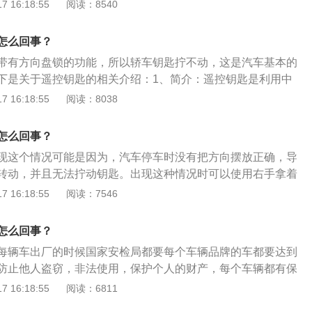
是车轮停车时不正，受力后也会带动方向盘转动，就会导致方
 16:18:55
阅读：8540
，转向锁销和转向柱扣在一起，方向盘就不能动，即使是插进
动。解决方法：当出现汽车方向盘锁死无法扭钥匙的时候，不
怎么回事？
着找维修师傅，解决方法很简单，只要插进钥匙，一边拧钥匙
带有方向盘锁的功能，所以轿车钥匙拧不动，这是汽车基本的
盘就可以解锁。
下是关于遥控钥匙的相关介绍：1、简介：遥控钥匙是利用中
能，不用把钥匙键插入锁孔中就可以远距离开门和锁门的钥
 16:18:55
阅读：8038
：工作原理简单来说，从钥匙发出微弱的电波，由汽车天线接
制单元（ECU,ElectronicControlUnit）识别信号代码，
怎么回事？
器（电动机或电磁线圈）执行开/闭锁的动作。
现这个情况可能是因为，汽车停车时没有把方向摆放正确，导
转动，并且无法拧动钥匙。出现这种情况时可以使用右手拿着
向盘轻转方向盘，在左手转方向盘的时候，右手可以边轻拧钥
 16:18:55
阅读：7546
可启动汽车。关于车钥匙hold按键的相关信息如下：1、简介：
开启后备箱，避免在车辆行驶等工况下按了hold键打开后备箱发
怎么回事？
old”。2、其他功能：hold键不是后备箱开启键，是远程启动发
每辆车出厂的时候国家安检局都要每个车辆品牌的车都要达到
距离内，按住2至3秒钟，汽车自动启动。这个功能在冬天和夏
防止他人盗窃，非法使用，保护个人的财产，每个车辆都有保
整车内温度。
人员对车辆盗窃的难度，所以每个车的方向盘都有自动锁死的
 16:18:55
阅读：6811
不动解决办法如下：1、遇到钥匙拧不动的情况，边晃方向盘