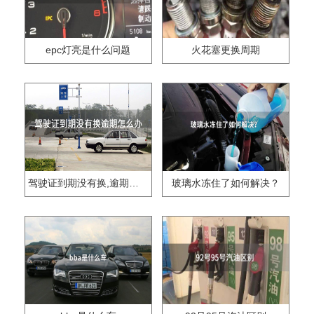
epc灯亮是什么问题
火花塞更换周期
驾驶证到期没有换,逾期怎么办??
玻璃水冻住了如何解决？