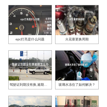
epc灯亮是什么问题
火花塞更换周期
驾驶证到期没有换,逾期怎么办??
玻璃水冻住了如何解决？