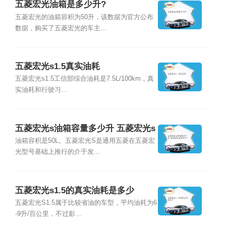
五菱宏光油箱是多少升?
五菱宏光的油箱容积为50升，该数据为官方公布
数据，购买了五菱宏光的车主...
五菱宏光s1.5真实油耗
五菱宏光s1.5工信部综合油耗是7.5L/100km，真
实油耗和行驶习...
五菱宏光s油箱容量多少升 五菱宏光s
油耗是多少
油箱容积是50L。五菱宏光S是通用五菱在五菱宏
光型号基础上推行的介于发...
五菱宏光s1.5的真实油耗是多少
五菱宏光S1.5属于比较省油的车型，平均油耗为6
-9升/百公里，不过影...