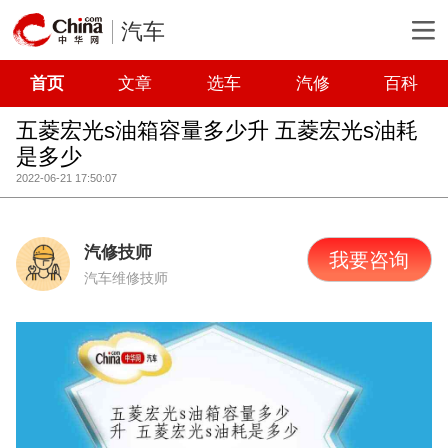
汽车
首页
文章
选车
汽修
百科
五菱宏光s油箱容量多少升 五菱宏光s油耗
是多少
2022-06-21 17:50:07
汽修技师
我要咨询
汽车维修技师