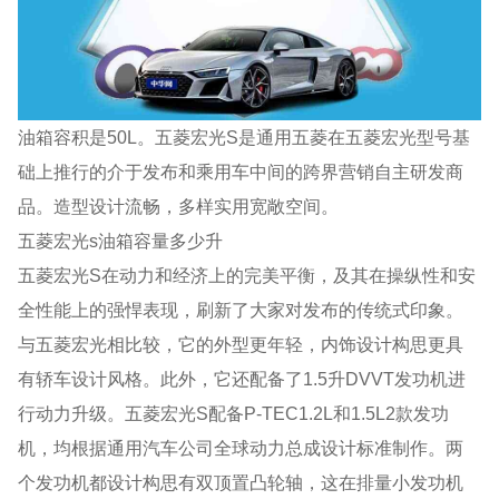
油箱容积是50L。五菱宏光S是通用五菱在五菱宏光型号基
础上推行的介于发布和乘用车中间的跨界营销自主研发商
品。造型设计流畅，多样实用宽敞空间。
五菱宏光s油箱容量多少升
五菱宏光S在动力和经济上的完美平衡，及其在操纵性和安
全性能上的强悍表现，刷新了大家对发布的传统式印象。
与五菱宏光相比较，它的外型更年轻，内饰设计构思更具
有轿车设计风格。此外，它还配备了1.5升DVVT发功机进
行动力升级。五菱宏光S配备P-TEC1.2L和1.5L2款发功
机，均根据通用汽车公司全球动力总成设计标准制作。两
个发功机都设计构思有双顶置凸轮轴，这在排量小发功机