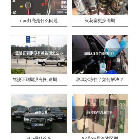
epc灯亮是什么问题
火花塞更换周期
驾驶证到期没有换,逾期怎么办??
玻璃水冻住了如何解决？
bba是什么车
92号95号汽油区别