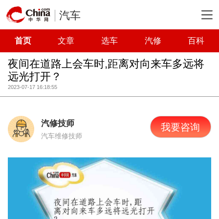
汽车
首页
文章
选车
汽修
百科
夜间在道路上会车时,距离对向来车多远将
远光打开？
2023-07-17 16:18:55
汽修技师
我要咨询
汽车维修技师