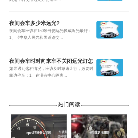
夜间会车多少米远光?
夜间会车应该在150米外把远光换成近光最好：
1、《中华人民共和国道路交...
夜间会车时对向来车不关闭远光灯怎
么办?
如果遇到这种情况，应该及时减速让行，必要时
靠边停车：1、在没有中心隔离...
热门阅读