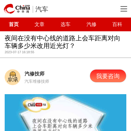
汽车
首页
文章
选车
汽修
百科
夜间在没有中心线的道路上会车距离对向
车辆多少米改用近光灯？
2023-07-17 16:18:55
汽修技师
我要咨询
汽车维修技师