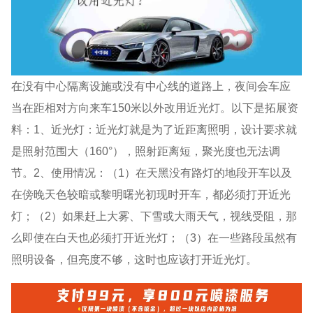
在没有中心隔离设施或没有中心线的道路上，夜间会车应
当在距相对方向来车150米以外改用近光灯。以下是拓展资
料：1、近光灯：近光灯就是为了近距离照明，设计要求就
是照射范围大（160°），照射距离短，聚光度也无法调
节。2、使用情况：（1）在天黑没有路灯的地段开车以及
在傍晚天色较暗或黎明曙光初现时开车，都必须打开近光
灯；（2）如果赶上大雾、下雪或大雨天气，视线受阻，那
么即使在白天也必须打开近光灯；（3）在一些路段虽然有
照明设备，但亮度不够，这时也应该打开近光灯。