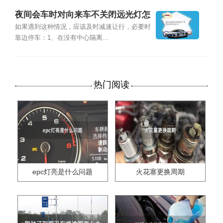
夜间会车时对向来车不关闭远光灯怎
么办?
如果遇到这种情况，应该及时减速让行，必要时
靠边停车：1、在没有中心隔离...
热门阅读
epc灯亮是什么问题
火花塞更换周期