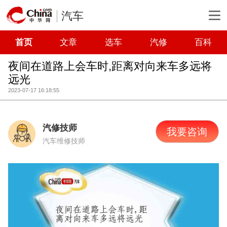
汽车
首页
文章
选车
汽修
百科
夜间在道路上会车时,距离对向来车多远将
远光
2023-07-17 16:18:55
汽修技师
我要咨询
汽车维修技师