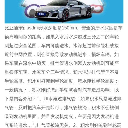
比亚迪宋plusdmi涉水深度是150mm。安全的涉水深度是车
辆离地间隙的距离，如果入水后水深超过三分之二的车轮
则超过安全范围，车内可能进水。水深超过前保险杠或接
近前中网位置，则会直接导致发动机进水，损坏车辆。如
果车辆在深水中熄灭，排气管进水倒灌入发动机则可能严
重损坏车辆。水淹车分三种情况，积水淹过排气管但不及
半轮高度、积水刚好淹到半轮高度、积水淹过半轮高度；
一般情况下，积水刚好淹到半轮就会对汽车造成影响。以
下是内容介绍：1、积水淹过排气管：如果积水只是淹过排
气管，及时把汽车开走即可，排气管被淹，积水不会被倒
吸到发动机里面，并且发动机熄火，主要是因为发动机进
气系统进水，与排气管被淹无关。2、积水刚好淹到半轮高