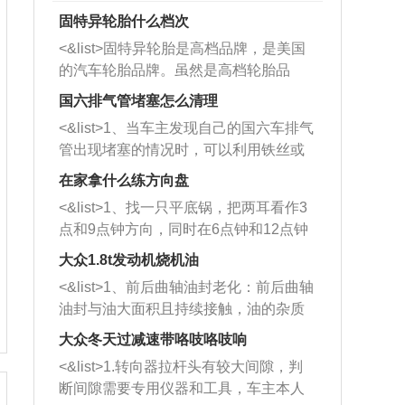
固特异轮胎什么档次
<&list>固特异轮胎是高档品牌，是美国
的汽车轮胎品牌。虽然是高档轮胎品
牌，但是中高低端的轮胎都有生产，这
国六排气管堵塞怎么清理
也是为了更好的开拓市场。
<&list>1、当车主发现自己的国六车排气
管出现堵塞的情况时，可以利用铁丝或
者是细棍，直接将杂物给取出来，如果
在家拿什么练方向盘
堵塞情况比较严重，也可以采取应急措
<&list>1、找一只平底锅，把两耳看作3
施。 <&list>2、直接利用木棍将所有的
点和9点钟方向，同时在6点钟和12点钟
杂物推到排气管里面的位置处，然后将
方向做一个标记。 <&list>2、双手握住
三元催化器拆解开，就可以将堵塞的东
大众1.8t发动机烧机油
平底锅两耳，然后往左打半圈、一圈、
西取出来。但如果是因为积碳过多引起
<&list>1、前后曲轴油封老化：前后曲轴
一圈半的练习，往右同样也要打相同的
的堵塞，就需要将三元催化器泡在草酸
油封与油大面积且持续接触，油的杂质
圈数。 <&list>3、最后强调要反复练
中进行清洗。 <&list>3、也可以利用清
和发动机内持续温度变化使其密封效果
习，这样就可以形成肌肉记忆，在真实
大众冬天过减速带咯吱咯吱响
洗剂对堵塞的情况得到解决，将清洗剂
逐渐减弱，导致渗油或漏油。<&list>2、
驾驶车辆时，不需要记忆也能打好方
放在燃油箱中，与燃油混合后，车辆启
<&list>1.转向器拉杆头有较大间隙，判
活塞间隙过大：积碳会使活塞环与缸体
向。
动时，就可以和汽油一起进入到燃烧
断间隙需要专用仪器和工具，车主本人
的间隙扩大，导致机油流入燃烧室中，