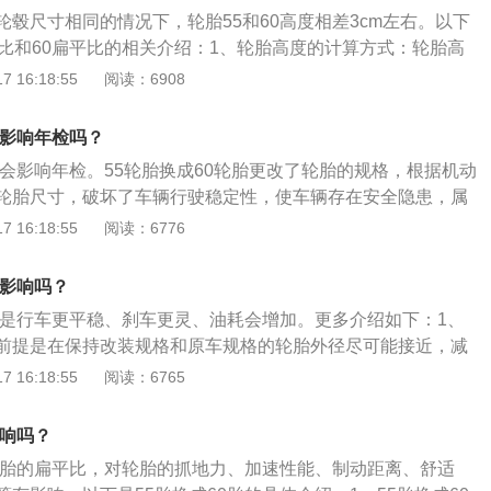
，耐用度也不好。一些扁平比较小的轮胎在过减速带或坑洼路
轮毂尺寸相同的情况下，轮胎55和60高度相差3cm左右。以下
速度通过胎壁就很容易出现鼓包，所以使用这种轮胎的车友们
平比和60扁平比的相关介绍：1、轮胎高度的计算方式：轮胎高
减速带或坑洼路面时，一定要降低速度再通过。
*2+轮辋直径。例如,55扁平比的轮胎高度为73.22cm左右，6
 16:18:55
阅读：6908
为75.72cm左右。2、轮胎扁平比对汽车的作用：扁平比越
侧面看起来越厚，减震性能越好，舒适性也越好，而且更加耐
胎影响年检吗？
轮胎，胎壁较短，胎面宽阔，接地面积更大，因此抓地性好，
胎会影响年检。55轮胎换成60轮胎更改了轮胎的规格，根据机动
能力强，操控性更好，但减震性差，而且胎噪也比较大，没有
轮胎尺寸，破坏了车辆行驶稳定性，使车辆存在安全隐患，属
适。
能会过不了年检，甚至会被罚款。有关轮胎的资料如下：1、
 16:18:55
阅读：6776
或机械上装配的接地滚动的圆环形弹性橡胶制品。2、汽车轮
件之一，它直接与路面接触，和汽车悬架共同来缓和汽车行驶
么影响吗？
保证汽车有良好的乘座舒适性和行驶平顺性；保证车轮和路面
影响是行车更平稳、刹车更灵、油耗会增加。更多介绍如下：1、
提高汽车的牵引性、制动性和通过性；承受着汽车的重量。
前提是在保持改装规格和原车规格的轮胎外径尽可能接近，减
来的时速表读数误差，改变扁平而不改变轮胎外径可以通过同
 16:18:55
阅读：6765
宽度和轮毂尺寸来实现。2、轮胎是在各种车辆或机械上装配
形弹性橡胶制品，通常安装在金属轮辋上，其能支承车身，缓
影响吗？
与路面的接触并保证车辆的行驶性能。
高轮胎的扁平比，对轮胎的抓地力、加速性能、制动距离、舒适