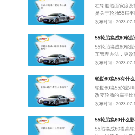
好，减震性能不好
在轮胎胎面宽度及
面时，如果不降低
是关于轮胎55扁
需要注意，在遇到
度=胎面宽度*扁平比
发布时间：2023-07-17
0扁平比的轮胎高度
大，意味着胎壁从
55轮胎换成60轮
用。而扁平比小的
55轮胎换成60轮
转弯时的侧向抵抗
车管理办法，更改
扁平比大的轮胎舒
于非法改装，有可
发布时间：2023-07-17
轮胎是在各种车辆
胎是汽车的重要部
轮胎60换55有什
时所受到的冲击，
轮胎60换55的
有良好的附着性；
改变轮胎的扁平比
小因外径改变而带
发布时间：2023-07-17
时调整相应的轮胎
的接地滚动的圆环
55轮胎换60什么
冲外界冲击，实现
55胎换成60提