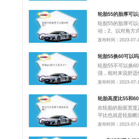
簸，但是轮胎的抓
会出现这种情况。
轮胎55的胎厚可以
化，如果轮胎的高
轮胎55的胎厚可
力就会越强，与地
动；2、以对角方
汽车想提高车身的
胎；5、换上新胎
发布时间：2023-07-17
好坏之分，如果车
轮胎换胎需要注意
果比较注重经济、
与颜色；3、观察
较强。
轮胎55换60可以
胎。
轮胎55不可以换
强，相对来说舒适
轮胎型号需要记住
发布时间：2023-07-17
之3范围之内。车
胎之分，充气胎由
轮胎高度比55和6
车辆一年开2万公
在轮胎的胎面宽度
平比也就是轮胎断
胎壁越长，缓冲能
发布时间：2023-07-17
m，适用于18寸轮毂
平比的轮胎高度为7