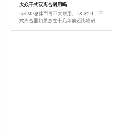
室，最后形成废气排出，就可以让三元
无法制作，需要将车辆送到修理厂或4s
造成烧机油。<&list>3、机油粘度。使用
大众干式双离合耐用吗
催化器得到清洗，排气管堵塞的情况就
店；<&list>2.车辆半轴套管防尘罩破
机油粘度过小的话，同样会有烧机油现
<&list>总体而言不太耐用。<&list>1、干
能够得到解决。
裂，破裂后会出现漏油现象，使半轴磨
象，机油粘度过小具有很好的流动性，
式离合器如果放在十几年前还比较耐
损严重，磨损的半轴容易损坏，产生异
容易窜入到气缸内，参与燃烧。<&list>
用，但是由于现在的汽车发动机动力输
响；<&list>3.稳定器的转向胶套和球头
4、机油量。机油量过多，机油压力过
出越来越高，使得干式离合器散热不足
老化，一般是使用时间过长造成的。解
大，会将部分机油压入气缸内，也会出
的缺陷也逐渐暴露出来。<&list>2、由于
决方法是更换新的质量好的转向橡胶套
现烧机油。<&list>5、机油滤清器堵塞：
干式双离合的工作环境暴露在空气中，
和球头。
会导致进气不畅，使进气压力下降，形
而离合器的散热也是通离合器罩上面的
成负压，使机油在负压的情况下吸入燃
几个小孔来进行散热。但是在行驶过程
烧室引起烧机油。<&list>6、正时齿轮或
中变速箱需要换挡，就不得不使得离合
链条磨损：正时齿轮或链条的磨损会引
器频繁工作。<&list>3、长时间的低速行
起气阀和曲轴的正时不同步。由于轮齿
驶以及过于频繁的启停，导致离合器的
或链条磨损产生的过量侧隙，使得发动
温度不断升高，而低速行驶时空气流动
机的调节无法实现：前一圈的正时和下
效率不高，无法将离合器中的热量有效
一圈可能就不一样。当气阀和活塞的运
的带走，导致离合器内部的温度不断升
动不同步时，会造成过大的机油消耗。
高，加速离合器的磨损。
解决方法：更换正时齿轮或链条。<&list
>7、内垫圈、进风口破裂：新的发动机
设计中，经常采用各种由金属和其他材