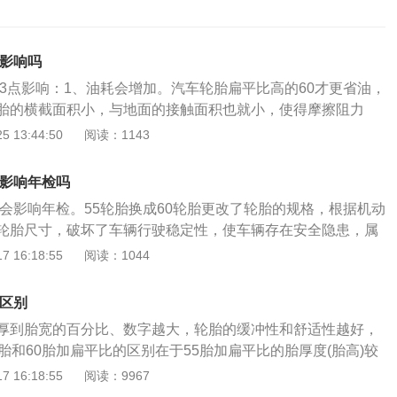
么影响吗
下3点影响：1、油耗会增加。汽车轮胎扁平比高的60才更省油，
胎的横截面积小，与地面的接触面积也就小，使得摩擦阻力
盈，从而可以达到省油的目的。2、汽车轮胎会变小，容易影
 13:44:50
阅读：1143
。3、汽车驾驶更顺畅，刹车更灵活。以下是对轮胎的扁平比2
和55指的是轮胎的扁平比，扁平比是轮胎的高宽比。改变轮胎扁
胎影响年检吗
后的轮胎与原轮胎外径尽可能接近，减少因外径变化引起的车
胎会影响年检。55轮胎换成60轮胎更改了轮胎的规格，根据机动
不改变轮胎外径的情况下改变漏气量，可以通过同时调整相应
轮胎尺寸，破坏了车辆行驶稳定性，使车辆存在安全隐患，属
尺寸来实现。2、轮胎是在各种车辆或机械上接地滚动装配的
能会过不了年检，甚至会被罚款。有关轮胎的资料如下：1、
 16:18:55
阅读：1044
。它通常安装在金属轮圈上。它可以支撑车身，缓冲外部冲
或机械上装配的接地滚动的圆环形弹性橡胶制品。2、汽车轮
接触，保证车辆的行驶性能。
件之一，它直接与路面接触，和汽车悬架共同来缓和汽车行驶
0区别
保证汽车有良好的乘座舒适性和行驶平顺性；保证车轮和路面
厚到胎宽的百分比、数字越大，轮胎的缓冲性和舒适性越好，
提高汽车的牵引性、制动性和通过性；承受着汽车的重量。
胎和60胎加扁平比的区别在于55胎加扁平比的胎厚度(胎高)较
平比的胎厚度(胎高)较大；因为轮胎高度的变化必然导致轮胎直
 16:18:55
阅读：9967
所以扁平比55的轮胎直径较小，而扁平比60的轮胎直径较大。