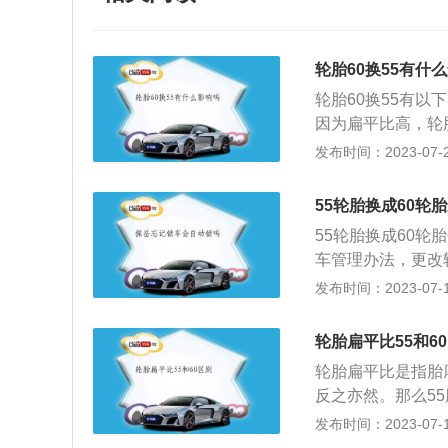
轮胎60换55有什
轮胎60换55有以
因为扁平比高，轮
小，行驶会更为轻
发布时间：2023-07-25
响车速表的准确度
点介绍：1、60
55轮胎换成60轮
率的前提是使改装
55轮胎换成60轮
速表读数误差。在
车管理办法，更改
的轮胎宽度和轮毂
于非法改装，有可
发布时间：2023-07-17
环形弹性橡胶制品
轮胎是在各种车辆
击，实现与路面的
胎是汽车的重要部
轮胎扁平比55和6
时所受到的冲击，
轮胎扁平比是指胎
有良好的附着性；
反之亦然。那么55
小，而60胎加扁
发布时间：2023-07-17
径和外径的变化，