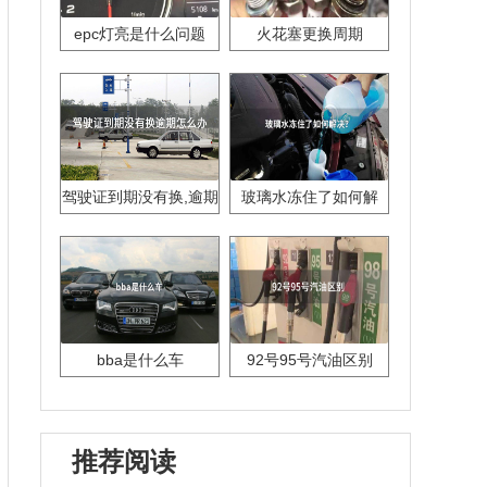
epc灯亮是什么问题
火花塞更换周期
驾驶证到期没有换,逾期
玻璃水冻住了如何解
怎么办??
决？
bba是什么车
92号95号汽油区别
推荐阅读