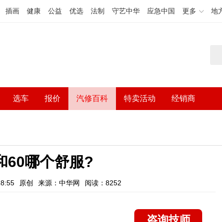
插画
健康
公益
优选
法制
守艺中华
应急中国
更多
地
选车
报价
汽修百科
特卖活动
经销商
和60哪个舒服?
8:55
原创
来源：中华网
阅读：8252
咨询技师