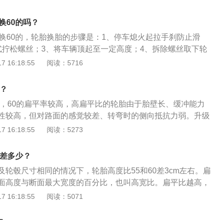
地力就会下降，这也要根据车型来断定，并不是所有的汽车都
轮胎的扁平比变大，也就是说轮胎的高度与宽度的比值发生变
换60的吗？
宽比越小，说明轮胎越扁，那么汽车的稳定性就会越好，抓地
以换60的，轮胎换胎的步骤是：1、停车熄火起拉手刹防止滑
面的接触面积增大以后，汽车可以承受的载荷就会变大，如果
式拧松螺丝；3、将车辆顶起至一定高度；4、拆除螺丝取下轮
稳定性，建议车主更换扁平比较低的轮胎。轮胎的扁平比没有
按照对角方式拧紧防盗螺丝；6、将车辆放下拧紧螺丝、螺母。
 16:18:55
阅读：5716
主比较注重汽车的操控性能和动力，建议选择较扁的轮胎，如
的事项有：1、观察保质期，库存不得超过3年；2、观察花纹
舒适，建议选择胎壁较厚的轮胎，因为这类轮胎的缓冲能力比
胎面和胎侧的搭接处是否平顺；4、避免混用不同结构及尺寸轮
吗？
60，60的扁平率较高，高扁平比的轮胎由于胎壁长、缓冲能力
性较高，但对路面的感觉较差、转弯时的侧向抵抗力弱。升级
一个重要的数据范围，是新旧轮胎的直径误差值要控制在百分
 16:18:55
阅读：5273
胎是轮胎的通称，通常用耐磨橡胶材料制成，有实心胎和充气
内胎和外胎组成。一般厂家将轮胎的使用寿命定为3年，如果
0差多少？
里，2至3年就可以考虑更换。
及轮毂尺寸相同的情况下，轮胎高度比55和60差3cm左右。扁
面高度与断面最大宽度的百分比，也叫高宽比。扁平比越高，
力就越强，轮胎也就更舒适。例：轮胎的胎面宽度同为250m
 16:18:55
阅读：5071
（45.72cm）；55扁平比的轮胎高度为73.22cm左右，60扁
5.72cm左右。轮胎是在各种车辆或机械上装配的接地滚动的