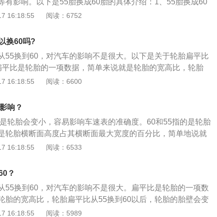
有影响。以下是55胎换成60胎的具体介绍：1、55胎换成60
壁变长，轮胎高度变高，通过性好，而且提高扁平比，轮胎变
 16:18:55
阅读：6752
果变好，舒适性提高，节省油耗；而缺点是由于轮胎变厚，路
向抵抗力弱，操控性不好，加速性能会有所下降。2、55胎换
以换60吗?
持改装规格和原车规格外径尽可能接近的前提下进行，不能超过
从55换到60，对汽车的影响不是很大。以下是关于轮胎扁平比
导致轮胎在转向时碰到翼子板或其他的部件，存在安全隐患。
扁平比是轮胎的一项数据，简单来说就是轮胎的宽高比，轮胎
5胎换成60胎，因为正常情况下汽车轮胎原车的扁平比是汽车经
60以后，轮胎的胎壁会变厚，汽车的舒适性就会增加，这样汽车
 16:18:55
阅读：6600
试得到的最佳扁平比，最佳的扁平比有利于汽车的各项工作的
过滤掉一部分细小的颠簸，但是轮胎的抓地力就会下降，这也
55胎换成60胎有可能会导致里程表不准、ABS故障等问题。
，并不是所有的汽车都会出现这种情况。2、轮胎的扁平比变
么影响？
的高度与宽度的比值发生变化，如果轮胎的高宽比越小，说明
响是轮胎会变小，容易影响车速表的准确度。60和55指的是轮胎
车的稳定性就会越好，抓地力就会越强，与地面的接触面积增
是轮胎横断面高度占其横断面最大宽度的百分比，简单地说就
承受的载荷就会变大，如果汽车想提高车身的稳定性，建议车
轮胎横断面由胎肩、胎侧、胎趾组成，三者高度之和为轮胎横
 16:18:55
阅读：6533
的轮胎。3、轮胎的扁平比没有好坏之分，如果车主比较注重
常安装在金属轮辋上，能支承车身，缓冲外界冲击，实现与路
动力，建议选择较扁的轮胎，如果比较注重经济、舒适，建议
辆的行驶性能。轮胎常在复杂和苛刻的条件下使用，其在行驶
胎，因为这类轮胎的缓冲能力比较强。
60？
、负荷、力以及高低温作用，因此必须具有较高的承载性能、
从55换到60，对汽车的影响不是很大。扁平比是轮胎的一项数
能。
轮胎的宽高比，轮胎扁平比从55换到60以后，轮胎的胎壁会变
就会增加，这样汽车在行驶过程中就会过滤掉一部分细小的颠
 16:18:55
阅读：5989