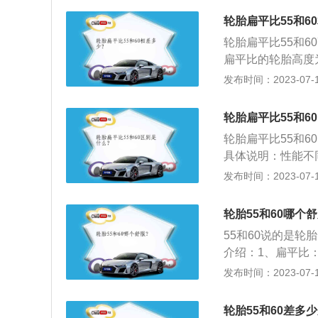
当轮胎外径发生变化
轮胎扁平比55和6
差要参考胎宽、直
轮胎扁平比55和60
换轮胎扁平比是可
扁平比的轮胎高度为
甚至轮毂的数据。
的注意事项：车辆
发布时间：2023-07-17
结果是车速表与实
格。如果想要更换
轮毂尺寸，以合理
意而为，因为这涉
能力强，相对舒适
轮胎扁平比55和6
的特性：扁平比越
底盘是和整个车身
轮胎扁平比55和
性也越好，而且更
很多数据都会受到
具体说明：性能不
更大，因此抓地性
角、前束、轮毂等
强，降低行驶过程
发布时间：2023-07-17
且胎噪也比较大，
扁平比之前，你需
高度不同：轮胎的
原厂车型的配套轮
通过能力减弱。稳
轮胎55和60哪个舒
全性和性能方面都
承受载荷越大，对
55和60说的是
好转向稳定性和高
介绍：1、扁平比：
思是胎壁高度是胎
发布时间：2023-07-17
平比数字越小，轮
舒适性越好，减震
轮胎55和60差多