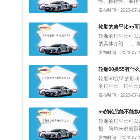
性、操控性、油耗等
胎的优点是由于胎
发布时间：2023-07-17
厚，缓冲震动的效
感变差，转弯时侧
轮胎的扁平比55可
成60胎需要在保
轮胎的扁平比可以
3%，否则可能会
的具体介绍：1、
3、一般不建议5
扁平比从55换到
发布时间：2023-07-17
过一系列的出厂测
在行驶过程中就会
正常进行。而如果
要根据车型来断定
轮胎60换55有什
大，也就是说轮胎
轮胎60换55的影
轮胎越扁，那么汽
的扁平比，扁平比
大以后，汽车可以
是轮胎的高宽比。
发布时间：2023-07-17
主更换扁平比较低
断面高度。轮胎通
汽车的操控性能和
面的接触并保证车
选择胎壁较厚的轮
55的轮胎能不能换
时承受着各种变形
轮胎的扁平比可以
牵引性能、缓冲性
据，简单来说就是
厚，汽车的舒适性
发布时间：2023-07-17