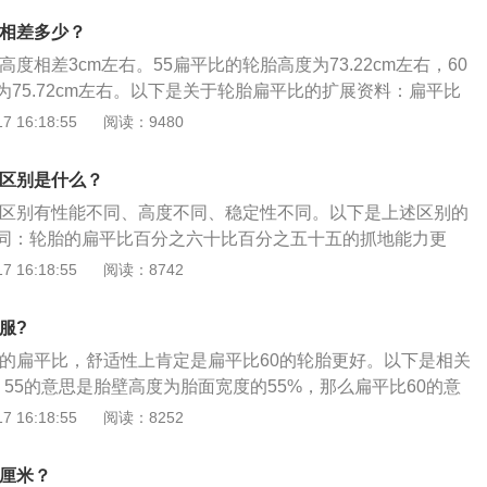
时，必然会导致车速的变化。两者相差3.3km/h左右，具体相
0相差多少？
径、轮毂J值等具体数据。换胎扁平比有什么影响？一般来说，
高度相差3cm左右。55扁平比的轮胎高度为73.22cm左右，60
行的，但不仅仅要单独换轮胎扁平比，还要改变胎宽、直径，
75.72cm左右。以下是关于轮胎扁平比的扩展资料：扁平比
因为轮胎尺寸单独改变扁平比时，轮胎滚动半径会发生变化，
出厂时所配备的轮胎都是厂家经过反复测试后选择的最佳规
 16:18:55
阅读：9480
际车速不准确。所以正确的做法是在换轮胎扁平比的同时改变
不同尺寸规格的轮胎，必须在专业人员的指导下进行，不能随
匹配底盘几何数据。扁平比高度的轮胎虽然由于胎侧长，缓冲
及到很多问题，稍有疏忽就可能对行车安全造成危害。扁平比
，但在路面上的感觉较差，转弯时侧向阻力较弱。而且车辆的
0区别是什么？
大，意味着胎壁从侧面看起来越厚，减震性能越好越好，舒适
连在一起的。单单换轮胎扁平比会产生很多问题，因为底盘的
60区别有性能不同、高度不同、稳定性不同。以下是上述区别的
加耐用。而扁平比小的轮胎，胎壁较短，胎面宽阔，接地面积
影响，所以会换。为了适应新轮胎扁平比，需要重新调整倾斜
同：轮胎的扁平比百分之六十比百分之五十五的抓地能力更
好，转弯时的侧向抵抗能力强，操控性更好，但减震性差，而
数据。拥有原车的操控性和舒适性。因此，在你决定更换轮胎
中的噪音、提高行驶速度，同时也减轻了换胎时的体力消耗。
 16:18:55
阅读：8742
没有扁平比大的轮胎舒适。
要接受它的优点以及它的缺点。不过我个人建议车主还是选择
扁平比百分之六十与百分之五十五相比降低了车身，使汽车的
胎。因为原厂轮胎在设计研发过程中经过了大量的测试，在安
定性不同：轮胎越宽越扁，它与地面的接触面积就会增加，可
服?
处于最佳状态。毕竟最重要的是他们合适。
路面反应就更灵敏，因此配备低扁平比轮胎的汽车，会拥有良
轮胎的扁平比，舒适性上肯定是扁平比60的轮胎更好。以下是相关
速稳定性。
55的意思是胎壁高度为胎面宽度的55%，那么扁平比60的意
面宽度的60%。扁平比数字越大，轮胎从侧面看起来越厚，扁
 16:18:55
阅读：8252
胎从侧面看起来越薄。2、耐用：从侧面看起来越厚的轮胎，
性能也越好，并且也更加耐用。扁平比越小的轮胎，舒适性不
少厘米？