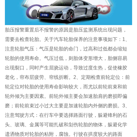
胎压报警重置后不报警的原因是胎压监测系统出现问题，
需要去检查轮胎。关于汽车轮胎保养的注意事项如下：1、
注意轮胎气压：气压是轮胎的命门，过高和过低都会缩短
轮胎的使用寿命。气压过低，则胎体变形增大，胎侧容易
出现裂口，同时产生屈挠运动，导致过度生热，促使橡胶
老化，帘布层疲劳、帘线折断。2、定期检查前轮定位：前
轮定位对轮胎的使用寿命影响较大，而尤以前轮前束和前
轮外倾为主要因素。前轮外倾主要会加速胎肩的磨损即偏
磨；前轮前束过小过大主要是加速轮胎内外侧的磨损。3、
注意驾驶方式：在行车中要选择路面行驶，躲避锋利的石
头、玻璃、金属等可能扎破和划伤轮胎的物体，躲避化学
遗洒物质对轮胎的粘附，腐蚀。行驶在拱度较大的路面