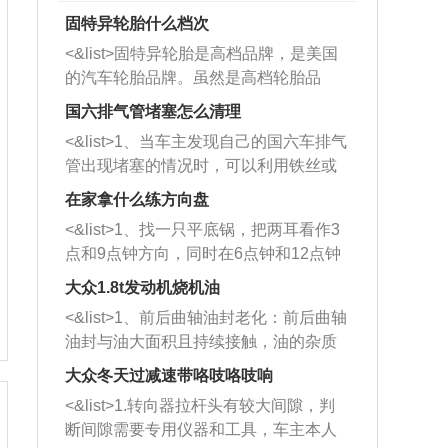
固特异轮胎什么档次
<&list>固特异轮胎是高档品牌，是美国
的汽车轮胎品牌。虽然是高档轮胎品
牌，但是中高低端的轮胎都有生产，这
国六排气管堵塞怎么清理
也是为了更好的开拓市场。
<&list>1、当车主发现自己的国六车排气
管出现堵塞的情况时，可以利用铁丝或
者是细棍，直接将杂物给取出来，如果
在家拿什么练方向盘
堵塞情况比较严重，也可以采取应急措
<&list>1、找一只平底锅，把两耳看作3
施。 <&list>2、直接利用木棍将所有的
点和9点钟方向，同时在6点钟和12点钟
杂物推到排气管里面的位置处，然后将
方向做一个标记。 <&list>2、双手握住
三元催化器拆解开，就可以将堵塞的东
大众1.8t发动机烧机油
平底锅两耳，然后往左打半圈、一圈、
西取出来。但如果是因为积碳过多引起
<&list>1、前后曲轴油封老化：前后曲轴
一圈半的练习，往右同样也要打相同的
的堵塞，就需要将三元催化器泡在草酸
油封与油大面积且持续接触，油的杂质
圈数。 <&list>3、最后强调要反复练
中进行清洗。 <&list>3、也可以利用清
和发动机内持续温度变化使其密封效果
习，这样就可以形成肌肉记忆，在真实
大众冬天过减速带咯吱咯吱响
洗剂对堵塞的情况得到解决，将清洗剂
逐渐减弱，导致渗油或漏油。<&list>2、
驾驶车辆时，不需要记忆也能打好方
放在燃油箱中，与燃油混合后，车辆启
<&list>1.转向器拉杆头有较大间隙，判
活塞间隙过大：积碳会使活塞环与缸体
向。
动时，就可以和汽油一起进入到燃烧
断间隙需要专用仪器和工具，车主本人
的间隙扩大，导致机油流入燃烧室中，