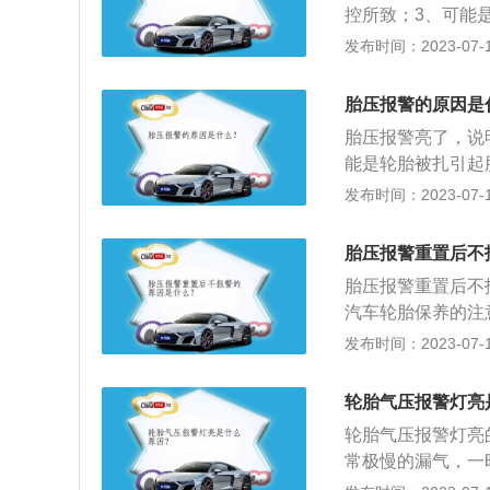
铁线路接触不良；
灯开关调整不当；
控所致；3、可能
案：松开油压阀体
用手指将刹车开关
理方法：1、找到
发布时间：2023-07-17
头是否间隙变大；更
刹车灯开关。AB
果胎压报警消失，
起。原因：在高速
防抱死制动系统故
着，警示有胎压损
胎压报警的原因是
别太大；轮胎规格
法减速或调整车辆
键，就可消除胎压
圈规格，参考油箱
胎压报警亮了，说
灯开关调整不当；
能是轮胎被扎引起胎
用手指将刹车开关
于1.8以下时，
发布时间：2023-07-17
刹车灯开关。AB
传感器出现故障也
防抱死制动系统故
元接受不到传感器
胎压报警重置后不
法减速或调整车辆
警灯亮，跟轮胎胎
胎压报警重置后不
汽车轮胎保养的注
过低都会缩短轮胎
发布时间：2023-07-17
口，同时产生屈挠
断。2、定期检查
轮胎气压报警灯亮
前束和前轮外倾为
轮胎气压报警灯亮
过小过大主要是加
常极慢的漏气，一
面行驶，躲避锋利
后2.5，若缺气