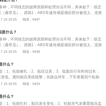
压传感器。6、轮胎胎压不一致：轮胎胎压不一致会导致胎压
立即将车送到维修店进行仔细检修。3、低胎压行车时间过长
生；2、使轮胎保持规定的压力和温度范围，减少车胎损毁，
前胎压系统设置的胎压值是2.2bar，可能跑一下高速胎压就
有多种，不同状态的故障原因和处理办法不同，具体如下：状态
亮。某个轮胎胎压过低，高速运转使胎温升高，进而引起的胎
；3、提高行车平稳性，减少悬架系统磨损。
胎压灯就会亮起。这是因为轮胎中加入的是氧气，容易受周围环境
常亮（最常见）。原因1：ABS车速传感器感应部分被泥土、泥浆
时停车休息或更换备胎。胎压过高胎压监测报警灯亮起，不同
缩的情况下，就会让胎压变得不一致。解决方法：轮胎胎压不
，影响传感器感应相应的车速信号，使ABS电脑无法判别车
 16:18:55
阅读：9497
定的偏差，如果不清楚是哪个轮胎的胎压问题，可以用轮胎胎
的胎压设置进行复位处理，并检查是否还会亮警示灯，如果不
的滑移率，进而不能发出相应动作指令来调节制动。处理方
，找到胎压不正常的轮胎。4、胎压经常报警有可能是更换轮
要到专业维修点排查隐患并修理。7、更换轮胎所致。更换轮
器上的脏物，调整好车速传感器与信号齿圈的间隙，即可恢复
胎或者补胎以后，如果胎压模块没有进行重置，也可能会引起
因是什么？
确，或安装时密封不严导致的。解决方法：去专业的维修厂或
于系统线路之间连接松懈，ABS继电器接触不良等引起信号不
时应立即将车送回修理厂进行返修。
有多种，不同状态的故障原因和处理办法不同，具体如下：状态
处理方案：检查线路连接处，有松动的重新连接。状态2：AB
常亮（最常见）。原因1：ABS车速传感器感应部分被泥土、泥浆
起，加速时则ABS警告灯熄灭。原因：当使用多种车辆电器，
，影响传感器感应相应的车速信号，使ABS电脑无法判别车
 16:18:55
阅读：9448
10.5V，引擎转速上升，电压上升，ABS指示灯熄灭；ABS
的滑移率，进而不能发出相应动作指令来调节制动。处理方
压太低，如线头接触不足或搭铁不良。处理方案：检查电瓶比
器上的脏物，调整好车速传感器与信号齿圈的间隙，即可恢复
；检查电源供应（如电压继电器或电源接触不良）。状态3：
是什么？
于系统线路之间连接松懈，ABS继电器接触不良等引起信号不
告灯一直亮着，直到引擎IGFF才熄灭。原因：ABS油压阀体搭
是：1、轮胎被扎；2、胎压过高；3、低胎压行车时间过长；
处理方案：检查线路连接处，有松动的重新连接。状态2：AB
ABS油压阀体电线接头接触不良；ABS计算机故障。处理方
压变低。遇到胎压系统报警，先路边停车，下车查看四个轮胎
起，加速时则ABS警告灯熄灭。原因：当使用多种车辆电器，
搭铁固定螺丝，再旋紧固定螺丝，必要时清洁接触面；检查插
肉眼看不出有明显亏气的，可以不予理睬，再上车后对胎压系
 16:18:55
阅读：9424
10.5V，引擎转速上升，电压上升，ABS指示灯熄灭；ABS
换ABS或ABS/ASR计算机。状态4：ABS警告灯高速行驶亮
让报警灯熄灭。继续行驶一段时间后，如果胎压报警灯再次点
压太低，如线头接触不足或搭铁不良。处理方案：检查电瓶比
⾏驶中，ABS计算机计算车速信号出现后轮速度与前轮速度差
胎的胎压确实出现了问题，需要及时进行检查和补胎。胎压指
；检查电源供应（如电压继电器或电源接触不良）。状态3：
是什么？
不正确或钢圈规格不正确。处理方案：参考车辆轮胎规格及钢
的压强。
告灯一直亮着，直到引擎IGFF才熄灭。原因：ABS油压阀体搭
盖旁的贴铁。状态5：ABS警告灯间间歇性亮起。原因：刹车
是：1、轮胎扎钉，胎压发生变化；2、轮胎充气未重置胎压监