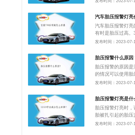
发布时间：2023-07-17
遗洒物质对轮胎的
行检查。2、胎压监
少一侧轮胎负荷增
车轮胎充气压力符合表
汽车胎压报警灯亮
2.9bar；最高气
汽车胎压报警灯亮
灯亮。3、低胎压
有时是胎压过高。
个轮胎胎压过低，
胎压变低引起的胎
发布时间：2023-07-17
休息或更换备胎。
边停车，下车查看
理睬，上车后对胎
胎压报警什么原因
间，如果胎压报警
胎压报警的原因是
时进行检查。
的情况可以使用胎压
轮胎压范围2.2-
发布时间：2023-07-17
与路面的摩擦系数
全的因素。使轮胎
胎压报警灯亮是什
帘线以及橡胶的功
胎压报警灯亮时，
成胎圈部位损伤，
胎被扎引起的胎压
变软，强度急剧下
胎压监测灯亮是因为
发布时间：2023-07-17
容易出现裂口，同
气压力符合标准型轮胎：
劳，帘线折断，还