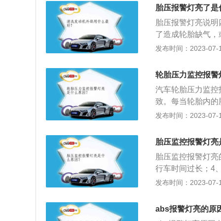
3.5bar，所以
胎压报警灯亮了是
长引起的胎压监测
胎压报警灯亮说明
胎压升高，这时应
了造成轮胎缺气，
压监测灯亮：当气
具体原因解决方法
发布时间：2023-07-17
看胎压检测器是否
防止因胎压过低导
驶温度升高造成胎
轮胎压力监控报警
除。3、外物所致
汽车轮胎压力监控
致。每当轮胎内的
前提下靠边停车，
发布时间：2023-07-17
的胎压是否正常。根
胎压为：标准型轮胎：
胎压监控报警灯亮
于3.5bar。冬
胎压监控报警灯亮
天胎压一般以汽车轮
行车时间过长；4
果汽车经常露天停放
同；6、胎压监控
发布时间：2023-07-17
电子传感器，对轮
保障。遇到胎压监
abs报警灯亮的原
果肉眼看不出有明