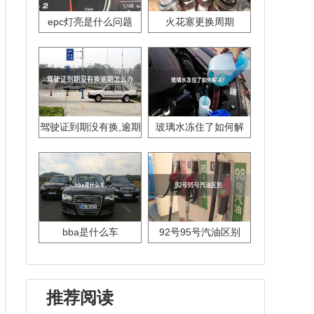
epc灯亮是什么问题
火花塞更换周期
驾驶证到期没有换,逾期
玻璃水冻住了如何解
怎么办??
决？
bba是什么车
92号95号汽油区别
推荐阅读