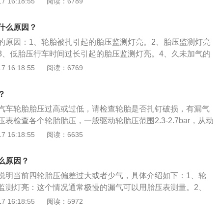
 16:18:55
阅读：6789
粘附，腐蚀。行驶在拱度较大的路面时，要尽量居中行驶，减
测灯亮有时是胎压过高通常国际GBT2978-2008标准中规定汽
大而使轮胎磨损不均。
1-表15要求：标准型轮胎：2.4-2.5bar；增强型轮胎：2.8-
什么原因？
压：不应大于3.5bar。所以当有轮胎超过3.0bar也会触发胎压监测
的原因：1、轮胎被扎引起的胎压监测灯亮。2、胎压监测灯亮
行车时间过长引起的胎压监测灯亮。这种情况通常发生在：某
3、低胎压行车时间过长引起的胎压监测灯亮。4、久未加气的
高速运转使胎温升高，进而引起的胎压升高，这时应及时停车
压监测灯亮。以下是相关介绍：1、遇到胎压系统报警，先路
 16:18:55
阅读：6769
四个轮胎的胎压情况，如果肉眼看不出有明显亏气，可以不予
压系统进行复位处理，让报警灯熄灭。2、继续行驶一段时
？
灯再次点亮，就说明某个轮胎的胎压确实出现了问题，需要及
汽车轮胎胎压过高或过低，请检查轮胎是否扎钉破损，有漏气
表检查各个轮胎胎压，一般驱动轮胎压范围2.3-2.7bar，从动
2.5bar，如果胎压都正常可以尝试复位胎压灯。胎压过低的危害：
 16:18:55
阅读：6635
便会增大，油耗上升。造成方向盘很沉，易跑偏等不利驾乘安
各部位的运动量增大，过度的碾压造成轮胎的异常发热。使得
么原因？
能降低，引发脱层或者帘线折断与轮辋之间产生过度的摩擦造
说明当前四轮胎压偏差过大或者少气，具体介绍如下：1、轮
异常磨损。轮胎与地面的摩擦成倍增加，胎温急剧升高，轮胎
监测灯亮：这个情况通常极慢的漏气可以用胎压表测量。2、
降。车辆高速行驶，就可能导致爆胎。使胎体变形增大，胎侧
胎压过高：通常国际GBT2978-2008标准中规定汽车轮胎充
 16:18:55
阅读：5972
时产生屈挠运动，导致过度发热，促使橡胶老化，帘布层疲
2.4-2.5bar，增强型轮胎:2.8-2.9bar，最高气压不应大于
会使轮胎接地面积增大，加速胎肩磨损。