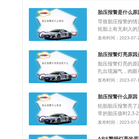
胎压报警是什么原
导致胎压报警的情
轮胎上有无刺入的
可以缓慢行驶到最
发布时间：2023-07-22
停车，请求专业救援
型轮胎的胎压在2.8
胎压报警灯亮原因
也会触发胎压监测
胎压报警灯亮的原
过高的胎压进行调
扎出现漏气，肉眼
间过长：如果某个
查看四个轮胎的情
发布时间：2023-07-17
会使得胎压监测报
检查和补胎。2、胎
时间过长，首先应
型轮胎：2.8-2.9
次应避免过长时间
胎压报警什么原因
触发胎压监测灯亮
久未加气的轮胎胎
轮胎胎压报警亮了
常范围。3、低胎
胎压变低，应定时
常的胎压值时2.3-
速运转使胎温升高
坏：胎压传感器是
请检查轮胎是否被
发布时间：2023-07-17
或更换备胎即可。
连，如果在行驶中
器出现故障。传感
ar以下时，引起
感器的损坏问题，
会报警灯亮起，如
专业维修店进行检
ABS警报灯亮的