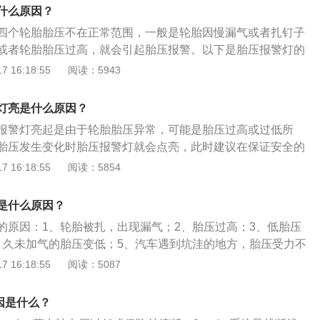
当有轮胎超过3.0bar也会触发胎压监测灯亮。3、低胎压行车时间过
什么原因？
灯亮：某个轮胎胎压过低，高速运转使胎温升高，进而引起的
四个轮胎胎压不在正常范围，一般是轮胎因慢漏气或者扎钉子
及时停车休息或更换备胎。4、久未加气的胎压变低引起的胎
或者轮胎胎压过高，就会引起胎压报警。以下是胎压报警灯的
压低于1.8以下时，引起的胎压监测灯亮，所以平时应做检查，
：1、胎压过低：检查轮胎有没有缺气，此时过低建议换备胎
 16:18:55
阅读：5943
正常。
致轮胎加速磨损甚至损坏。2、胎压过高引起警报：长时间行
压报警，此时应在安全地带停车，每次少放点直到报警灯解
灯亮是什么原因？
，扎钉等造成的轮胎漏气。4、长时间没有加气造成胎压变低。
报警灯亮起是由于轮胎胎压异常，可能是胎压过高或过低所
胎压发生变化时胎压报警灯就会点亮，此时建议在保证安全的
检查一下轮胎；如果有胎压监测工具，可以查看一下所有轮胎
 16:18:55
阅读：5854
据国际GBT2978-2008标准的规定和要求，不同轮胎的正常
2.4-2.5bar；增强型轮胎：2.8-2.9bar；最高气压：不应大
是什么原因？
天胎压以汽车轮胎标准气压为原则，适当进行调高0.2bar左右；夏
的原因：1、轮胎被扎，出现漏气；2、胎压过高；3、低胎压
胎标准胎压下限即可，比如标准型轮胎胎压下线2.4bar；如
、久未加气的胎压变低；5、汽车遇到坑洼的地方，胎压受力不
，胎压一般可以比标准低0.1bar左右，以免高温爆胎。
系统损坏。胎压监控可以通过记录轮胎转速或安装在轮胎中的
 16:18:55
阅读：5087
胎的各种状况进行实时自动监测，能够为行驶提供有效的安全
控报警时可以先路边停车，下车查看四个轮胎的胎压情况，如
因是什么？
显亏气，可以不予理睬，然后上车后对胎压系统进行复位处