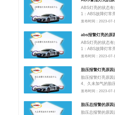
专业维修点更换胎
直接关系。此时应
不稳，预防事故发
监测报警。例如，之
ABS灯亮的状态
引起的胎压监测灯
延长轮胎使用寿命
变成2.4bar，
1：ABS故障灯
压升高，这时应及
的影响，在热胀冷
等其它污染源覆盖
发布时间：2023-07-17
车型的胎压会有一
一致，可以对车辆
速，不能断定车轮
压测试仪进行测试
能消除，则还是需
案：清洁车速传感
胎所致。在汽车换
abs报警灯亮的原
胎时，因操作不正
正常。原因2：由
胎压一直报警。此
ABS灯亮的状态
者4s店更换轮胎。
良而使系统故障。
1：ABS故障灯
S警告灯间歇性亮
等其它污染源覆盖
发布时间：2023-07-17
而电瓶电压下降低于
速，不能断定车轮
的系统电源供应电
案：清洁车速传感
重；检查充电系统
胎压报警灯亮原因
正常。原因2：由
引擎启动后ABS警
胎压报警灯亮原因
良而使系统故障。
铁线路接触不良；
4、久未加气的胎
S警告灯间歇性亮
案：松开油压阀体
的胎压情况，如果
发布时间：2023-07-17
而电瓶电压下降低于
头是否间隙变大；更
统进行复位处理，
的系统电源供应电
起。原因：在高速
亮，则说明某个轮
重；检查充电系统
胎压总报警的原因
别太大；轮胎规格
的是轮胎内部空气
引擎启动后ABS警
圈规格，参考油箱
胎压总报警的原因