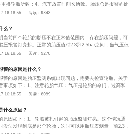
ABS油压阀体电线接头接触不良；ABS计算机故障。处理方
刹车灯内部接触不良。处理方案：引擎发动，踏下刹车踏板，
是更换轮胎所致；4、汽车放置时间长所致。胎压总是报警的处
搭铁固定螺丝，再旋紧固定螺丝，必要时清洁接触面；检查插
连杆往下推到底，再放松刹车踏板，完成自我设定位置；更换
换挡杆旁边或手套箱里的胎压储存按钮，按压这个按钮；2、如
 16:18:55
阅读：9343
换ABS或ABS/ASR计算机。状态4：ABS警告灯高速行驶亮
S故障灯亮了，建议不要继续驾驶，因为ABS灯亮意味着车辆的
只是正常的胎压损耗，消失后可重新上路；3、如果继续亮
⾏驶中，ABS计算机计算车速信号出现后轮速度与前轮速度差
障，紧急制动时如果车轮抱死，车辆会失控打滑，使驾驶员无
耗，检查轮胎；4、熄火静待5分钟，重新启动，再按胎压调节
什么？
不正确或钢圈规格不正确。处理方案：参考车辆轮胎规格及钢
行驶轨迹，安全隐患较大。
报警信号提示灯。
盖旁的贴铁。状态5：ABS警告灯间间歇性亮起。原因：刹车
明当前四个轮胎的胎压不在正常值范围内，存在胎压问题，可
刹车灯内部接触不良。处理方案：引擎发动，踏下刹车踏板，
压报警灯亮起。正常的胎压值时2.3到2.5bar之间，当气压低
连杆往下推到底，再放松刹车踏板，完成自我设定位置；更换
就会引起胎压灯报警，这时候可以去4S店检查补胎补气。当胎压
 16:18:55
阅读：9278
S故障灯亮了，建议不要继续驾驶，因为ABS灯亮意味着车辆的
会导致胎压灯亮起，传感器故障内部电池电量消耗尽，控制单
障，紧急制动时如果车轮抱死，车辆会失控打滑，使驾驶员无
信号就会报警灯亮起，如果控制单元本身故障也会造成胎压报
报警的原因是什么？
行驶轨迹，安全隐患较大。
压没有直接关系。
报警的原因是胎压监测系统出现问题，需要去检查轮胎。关于
意事项如下：1、注意轮胎气压：气压是轮胎的命门，过高和
的使用寿命。气压过低，则胎体变形增大，胎侧容易出现裂
 16:18:55
阅读：8089
运动，导致过度生热，促使橡胶老化，帘布层疲劳、帘线折
前轮定位：前轮定位对轮胎的使用寿命影响较大，而尤以前轮
是什么原因？
主要因素。前轮外倾主要会加速胎肩的磨损即偏磨；前轮前束
的原因如下：1、轮胎被扎引起的胎压监测灯亮。这个情况通
速轮胎内外侧的磨损。3、注意驾驶方式：在行车中要选择路
时没法发现到底是那个轮胎，这时可以用胎压表测量，前2.3，
的石头、玻璃、金属等可能扎破和划伤轮胎的物体，躲避化学
，就补足，然后再观察胎压报警灯，若过几天又亮起，就要扒胎进