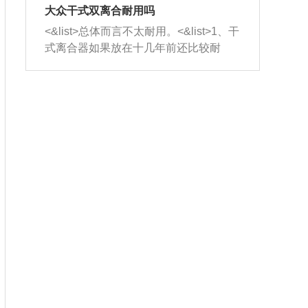
室，最后形成废气排出，就可以让三元
无法制作，需要将车辆送到修理厂或4s
造成烧机油。<&list>3、机油粘度。使用
大众干式双离合耐用吗
催化器得到清洗，排气管堵塞的情况就
店；<&list>2.车辆半轴套管防尘罩破
机油粘度过小的话，同样会有烧机油现
<&list>总体而言不太耐用。<&list>1、干
能够得到解决。
裂，破裂后会出现漏油现象，使半轴磨
象，机油粘度过小具有很好的流动性，
式离合器如果放在十几年前还比较耐
损严重，磨损的半轴容易损坏，产生异
容易窜入到气缸内，参与燃烧。<&list>
用，但是由于现在的汽车发动机动力输
响；<&list>3.稳定器的转向胶套和球头
4、机油量。机油量过多，机油压力过
出越来越高，使得干式离合器散热不足
老化，一般是使用时间过长造成的。解
大，会将部分机油压入气缸内，也会出
的缺陷也逐渐暴露出来。<&list>2、由于
决方法是更换新的质量好的转向橡胶套
现烧机油。<&list>5、机油滤清器堵塞：
干式双离合的工作环境暴露在空气中，
和球头。
会导致进气不畅，使进气压力下降，形
而离合器的散热也是通离合器罩上面的
成负压，使机油在负压的情况下吸入燃
几个小孔来进行散热。但是在行驶过程
烧室引起烧机油。<&list>6、正时齿轮或
中变速箱需要换挡，就不得不使得离合
链条磨损：正时齿轮或链条的磨损会引
器频繁工作。<&list>3、长时间的低速行
起气阀和曲轴的正时不同步。由于轮齿
驶以及过于频繁的启停，导致离合器的
或链条磨损产生的过量侧隙，使得发动
温度不断升高，而低速行驶时空气流动
机的调节无法实现：前一圈的正时和下
效率不高，无法将离合器中的热量有效
一圈可能就不一样。当气阀和活塞的运
的带走，导致离合器内部的温度不断升
动不同步时，会造成过大的机油消耗。
高，加速离合器的磨损。
解决方法：更换正时齿轮或链条。<&list
>7、内垫圈、进风口破裂：新的发动机
设计中，经常采用各种由金属和其他材