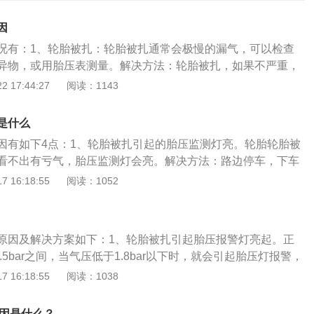
因
况有：1、轮胎被扎：轮胎被扎通常会极慢的漏气，可以检查
异物，或用胎压表测量。解决方法：轮胎被扎，如果不严重，
近的专业维修点更换轮胎；如果被扎的较为严重，则需要立即
 17:44:27
阅读：1143
力量。2、胎压过高：标准型轮胎的胎压在2.4-2.5bar；增强
-2.9bar；最高气压不应大于3.5bar。所以当有轮胎胎压过高时
是什么
灯亮。解决方法：胎压过高，应注意车辆的标准胎压，平时对
因有如下4点：1、轮胎被扎引起的胎压监测灯亮。轮胎轮胎被
整，避免胎压过高导致爆胎、侧翻等事故。3、低胎压行车时
看不出有亏气，胎压监测灯会亮。解决方法：路边停车，下车
轮胎胎压过低，高速运转使胎温升高，进而引起胎压升高，也
况，如果是轮胎被扎引起的需要及时到4s店或专业维修店进行
 16:18:55
阅读：1052
警，这时应及时停车休息或更换备胎。解决方法：低胎压行车
压监测灯亮有时是胎压过高。标准型轮胎：2.4-2.5bar；增强
提升汽车胎压，避免低胎压引发的转向困难、油耗增加等，其
bar；最高气压：不应大于3.5bar。所以当有轮胎超过3.0bar也会
行车，平缓行驶节奏，保护轮胎。4、久未加气的胎压变低：
。解决方法：车主养成开车前检查胎压的习惯，保证胎压在正
压往往过低，此时胎压监测就会报警。解决方法：久未加气的
原因及解决方案如下：1、轮胎被扎引起胎压报警灯亮起。正
压行车时间过长引起的胎压监测灯亮。某个轮胎胎压过低，高
检查汽车胎压，对过低的胎压进行充气。5、胎压传感器损
2.5bar之间，当气压低于1.8bar以下时，就会引起胎压灯报警，
，进而引起的胎压升高。解决方法：这时车主应及时停车休息
用来监测轮胎胎压的，直接安装在轮胎内部，与轮胎充气口相
道钉损坏而漏气，可以去4S店检查补胎并补气。2、胎压传感
 16:18:55
阅读：1038
4、久未加气的胎压变低引起的胎压监测灯亮。当气压低于1.8b
轮胎被磕顶坏胎压传感器，也会导致胎压故障灯亮起。对于传
器故障内部电池电量消耗尽，控制单元接受不到传感器信号就
的胎压监测灯亮。解决方法：说明轮胎的胎压过低，需要车主到
只能更换全新的配件。解决方法：胎压传感器损坏，应尽快到
果控制单元本身故障也会造成胎压报警灯亮，跟轮胎胎压没有
查和补胎。胎压监测灯的作用有以下3点：1、提醒驾驶员胎压
原因是什么？