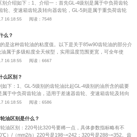
MobilSyntheticGearOil75W-90)是专为使用在许多铁路变速
油的区别介绍如下：1、介绍一：首先GL-4级别是属于中负荷齿轮
改为89号、92号、95号。
承载能力在极端的压力和冲击负荷的预期。美孚车用齿轮油gx
齿轮、变速箱齿轮及转向器齿轮，GL-5则是属于重负荷齿轮
x)80w-90与140是以高品质基础油和先进的添加剂配方调制而成的高
件特别苛刻的差速器齿轮及后桥齿轮。2、介绍二：而GL-5级
 16:18:55
阅读：7548
油。润滑油是专为需要防止磨损和刮伤的商用车辆重负荷变速
L-4级别的油所含的硫要多，几乎要多出一半的酸性，所以腐蚀
后桥。
强，在价格方面，由于GL-5齿轮油比GL-4高一级别，自然是
表什么？
朋友却有这么一个误区，用贵点的齿轮油对汽车会有好处。
表示的是这种齿轮油的粘度值。以下是关于85w90齿轮油的部分介
0齿轮油属于多级粘度全天候型，实用温度范围更宽，可全年使
度级别标识上的W表示低温型齿轮油，W前面的数字表示低温粘
 16:18:55
阅读：6667
度越小，流动性更好，低温性能也就更强。3、W后面的数字表
越大，高温粘度越大，可耐温度更高。
有什么区别？
区别如下：1、GL-5级别的齿轮油比起GL-4级别的油所含的硫要
级别是属于中负荷齿轮油，适用于差速器齿轮、变速箱齿轮及转向
-5则是属于重负荷齿轮油，适用于工作条件特别苛刻的差速器齿
 16:18:55
阅读：6586
下是关于齿轮油的更多资料：1、齿轮油主要指变速器和后桥
油在使用条件、自身成分和使用性能上均存在着差异。2、齿
0齿轮油区别是什么？
轮和轴承、防止磨损和锈蚀、帮助齿轮散热等作用。3、汽车
0齿轮油区别：220号比320号要稀一点，具体参数指标略有不
向器、变速器以及驱动桥等齿轮传动机构中，由于齿轮传动时
）/（mm2/s）220号是198~<242；320号是288~<352。齿