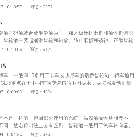
齿轮油对齿轮的润滑、抗磨、冷却、散热、防腐防锈、洗涤和
齿轮油以石油润滑油基础油或合成润滑油为主，加入极压抗磨
 16:18:55
阅读：6351
声等方面起着重要作用。
成的一种重要的润滑油。2、齿轮油主要起润滑齿轮和轴承、
帮助齿轮散热等作用。
？
滑油基础油或合成润滑油为主，加入极压抗磨剂和油性剂调制
。齿轮油主要起润滑齿轮和轴承、防止磨损和锈蚀、帮助齿轮
各种齿轮传动装置，延长其使用寿命，提高传递功率效率。齿
 16:18:55
阅读：5176
抗磨、耐负荷性能和合适的粘度，此外还应具有良好的热氧化
水分离性能和防锈性能。由于齿轮负荷一般都在490兆帕（MP
用吗
面负荷更高达2942MPa，齿轮油的用量约占润滑油总量的百
轿车，一般GL-5多用于卡车或越野车的后桥齿轮箱，轿车通用
，齿轮油是性能优异的润滑油。
4还是GL-5重点在于不同车辆变速箱的不用要求，要按照发动机制
选择，GL-5本身属于重负荷齿轮油，比较适合重在汽车后桥使
 16:09:09
阅读：4694
L-5是含有较多的化硫添加剂，腐蚀性较强的。加上市面上常见
般都偏大，因此不适合轿车使用，轿车齿轮箱一般要求75W90也
0W90的。目前绝大多数轿车的手动挡变速箱还是多要求使用GL
基本是一样的，但因部分使用的系统，虽然油品性质相差不
GL-4是属于中负荷齿轮油。所以二者的区别就是一个负重级别
不同，故名称叫法上会有区别。齿轮油一般用于汽车转向器、
别的如轿车等多使用GL4或GL3,中重负荷的多使用GL5,如货
等齿轮传动机构中。变速箱油是保持车辆变速箱清洁的油类用
 10:04:20
阅读：3935
。