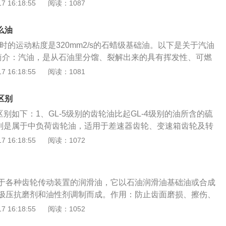
则是属于重负荷齿轮油，适用于工作条件特别苛刻的差速器齿轮及
 16:18:55
阅读：1087
滑油。齿轮油的性能：合适的粘度及良好的粘温性，粘度是齿
格方面，由于GL-5齿轮油比GL-4高一级别，自然是贵出一些
。粘度大，形成的润滑油膜较厚，抗负载能力相对较大。极压
轮油的更多资料：1、齿轮油主要指变速器和后桥的润滑油，
重要的性质、最主要的特点。是赖以防止运动中齿面磨损、擦
么油
件、自身成分和使用性能上均存在着差异。2、齿轮油主要起
0度时的运动粘度是320mm2/s的石蜡级基础油。以下是关于汽油
防止磨损和锈蚀、帮助齿轮散热等作用。3、汽车齿轮油用于
简介：汽油，是从石油里分馏、裂解出来的具有挥发性、可燃
器以及驱动桥等齿轮传动机构中，由于齿轮传动时表面压力
体，可用作燃料。2、属性：外观为透明液体，可燃，馏程为3
 16:18:55
阅读：1081
齿轮的润滑、抗磨、冷却、散热、防腐防锈、洗涤和降低齿面
要成分为C5~C12脂肪烃和环烷烃，以及一定量芳香烃。3、分
起着重要作用。
的辛烷值（抗爆震燃烧性能），并按辛烷值的高低分为89号、
的区别
号、95号、97号、98号等牌号，2012年1月起，汽油牌号90
的区别如下：1、GL-5级别的齿轮油比起GL-4级别的油所含的硫
改为89号、92号、95号。
4级别是属于中负荷齿轮油，适用于差速器齿轮、变速箱齿轮及转
L-5则是属于重负荷齿轮油，适用于工作条件特别苛刻的差速器
 16:18:55
阅读：1072
以下是关于齿轮油的更多资料：1、齿轮油主要指变速器和后
机油在使用条件、自身成分和使用性能上均存在着差异。2、
齿轮和轴承、防止磨损和锈蚀、帮助齿轮散热等作用。3、汽
于各种齿轮传动装置的润滑油，它以石油润滑油基础油或合成
转向器、变速器以及驱动桥等齿轮传动机构中，由于齿轮传动
极压抗磨剂和油性剂调制而成。作用：防止齿面磨损、擦伤、
以齿轮油对齿轮的润滑、抗磨、冷却、散热、防腐防锈、洗涤
用寿命，提高传递功率效率，减少功率损失。组成:齿轮油简单
 16:18:55
阅读：1052
噪声等方面起着重要作用。
添加剂组成，性能的优异取决于基础油是何类型。常用于调配