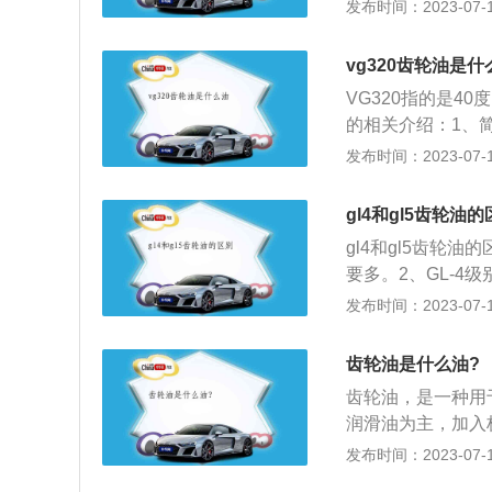
轮。3、GL-5
发布时间：2023-07-17
油是性能优异的润
后桥齿轮。4、在价
轮油最基本的性能
的。以下是关于齿
抗磨性是齿轮油最
vg320齿轮油是什
它和机油在使用条
伤、胶合的性能。
VG320指的是4
润滑齿轮和轴承、
的相关介绍：1、
汽车转向器、变速
性的烃类混合物液
发布时间：2023-07-17
高，所以齿轮油对
0℃至220℃，主
冲击与噪声等方面
类：汽油具有较高
gl4和gl5齿轮油
90号、92号、93
gl4和gl5齿轮油
号、93号、97号修
要多。2、GL-
向器齿轮。3、G
发布时间：2023-07-17
齿轮及后桥齿轮。
桥的润滑油，它和
齿轮油是什么油?
齿轮油主要起润滑
齿轮油，是一种用
车齿轮油用于汽车
润滑油为主，加入
时表面压力高。所
烧结等，延长其使
发布时间：2023-07-17
和降低齿面冲击与
说就是由基础油及