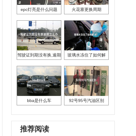
epc灯亮是什么问题
火花塞更换周期
驾驶证到期没有换,逾期
玻璃水冻住了如何解
怎么办??
决？
bba是什么车
92号95号汽油区别
推荐阅读