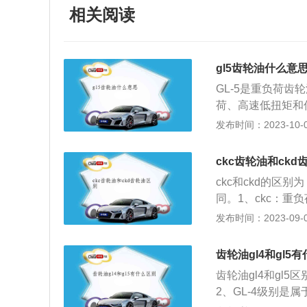
相关阅读
gl5齿轮油什么意
GL-5是重负荷
荷、高速低扭矩和
L-5)》规定了
发布时间：2023-10-04
的重负荷车辆齿轮油
贮存。适用于重负荷
ckc齿轮油和ckd
于在高速冲击负荷
ckc和ckd的区
以石油润滑油基础
同。1、ckc：重
种重要的润滑油。
氧化性能不同。1、
发布时间：2023-09-08
长其使用寿命，提
压性能不同。1、ck
L-CKC中负荷齿
齿轮油gl4和gl5
齿轮的润滑。ckd
齿轮油gl4和gl5
度，极压性能≥6
2、GL-4级别
合适的粘度。具有