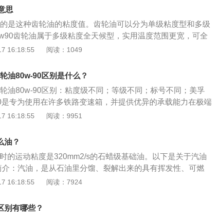
0SN、650SN、150BS、200BS等，有的还采用合成油如P
么意思
GL-4、GL-5级的85W/90、85W/140及90、140油采用普
油表示的是这种齿轮油的粘度值。齿轮油可以分为单级粘度型和多级
-4、GL-5的75W/90、80W/90则需要用合成油调合了。以下
5w90齿轮油属于多级粘度全天候型，实用温度范围更宽，可全
选择的具体介绍：1、粘度级别的选择：主要根据最低气温和
度级别标识上的W表示低温型齿轮油，W前面的数字表示低温
 16:18:55
阅读：1049
换油周期的因素，以此来作为选择齿轮油粘度级别的依据。
粘度越小，流动性更好，低温性能也就更强，W后面的数字表
的选择：一般按齿轮类型和传动装置的功能进行选择。以此来
越大，高温粘度越大，可耐温度更高。齿轮油是以石油润滑油
能级别的依据。
齿轮油80w-90区别是什么？
油为主，加入极压抗磨剂和油性剂调制而成的一种润滑油，主
和齿轮油80w-90区别：粘度级不同；等级不同；标号不同；美孚
轴承、防止磨损和锈蚀、帮助齿轮散热等作用，用于各种齿轮
-90是专为使用在许多铁路变速箱，并提供优异的承载能力在极端
使用寿命，提高传递功率效率。
预期，美孚车用齿轮油80w-90与140是以高品质基础油和先
 16:18:55
阅读：9951
制而成的高性能、重负荷齿轮油。粘度级不同：75w-90的齿轮
的运动粘是4.1mm2·s，达到150Pa·s的最高温度/℃是-40℃。
什么油？
在100℃时所达到的运动粘是7.0mm2·s，达到150Pa·s的最高温
0度时的运动粘度是320mm2/s的石蜡级基础油。以下是关于汽油
等级不同：齿轮油的粘度等级:轮油按100℃运动粘度和表观黏度为
简介：汽油，是从石油里分馏、裂解出来的具有挥发性、可燃
时最高使用温度规定,分为75W、75W/90、80W/90、85W/90、9
体，可用作燃料。2、属性：外观为透明液体，可燃，馏程为3
 16:18:55
阅读：7924
140七个粘度等级。标号不同：80的低温流动性好于75的。40的
要成分为C5～C12脂肪烃和环烷烃，以及一定量芳香烃。3、分
5W40适合德系发动机或者老旧车辆，内部间隙较大，5W30适
的辛烷值（抗爆震燃烧性能），并按辛烷值的高低分为89号、
车辆，粘度较低，油膜较薄，减少发动机运转时的阻力。美孚
的区别有哪些？
号、95号、97号、98号等牌号，2012年1月起，汽油牌号90