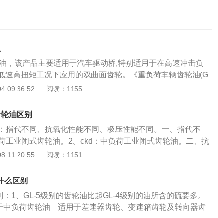
思
齿轮油，该产品主要适用于汽车驱动桥,特别适用于在高速冲击负
低速高扭矩工况下应用的双曲面齿轮。《重负荷车辆齿轮油(G
以精制矿物油、合成油或二者混合为基础油，加入多种添加剂调制
 09:36:52
阅读：1155
(GL-5)的要求和试验方法、检验规则、标志、包装、运输和
车辆齿轮油(GL-5)，该产品主要适用于汽车驱动桥,特别适用
齿轮油区别
、高速低扭矩和低速高扭矩工况下应用的双曲面齿轮。齿轮油
别为：指代不同、抗氧化性能不同、极压性能不同。一、指代不
油或合成润滑油为主，加入极压抗磨剂和油性剂调制而成的一
负荷工业闭式齿轮油。2、ckd：中负荷工业闭式齿轮油。二、抗
用于各种齿轮传动装置，以防止齿面磨损、擦伤、烧结等，延
ckc：抗氧化性能121℃。2、ckd：抗氧化试验95℃。三、极
 11:20:55
阅读：1151
高传递功率效率。
c：极压性能≥60磅。2、ckd：极压性能≥45磅。ckc齿轮油：
轮油是一种润滑剂，适用于齿面接触应力小于1100n/mm2的工业
有什么区别
齿轮油：CKD是重负荷工业闭式齿轮油，抗氧化性能121摄氏
区别：1、GL-5级别的齿轮油比起GL-4级别的油所含的硫要多。
0磅。齿轮油的介绍：齿轮油应具有良好的抗磨、耐负荷性能和
是属于中负荷齿轮油，适用于差速器齿轮、变速箱齿轮及转向器齿
良好的热氧化安定性、抗泡性、水分离性能和防锈性能。齿轮