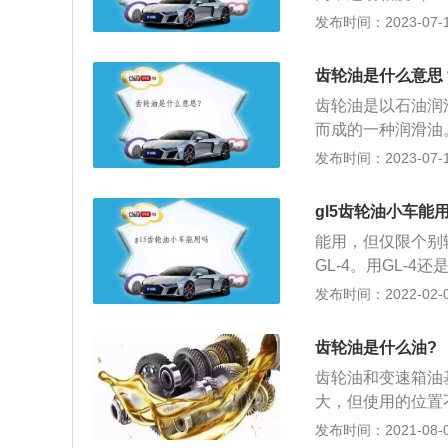
表面压力高，所以
轮油的介绍：1、
发布时间：2023-07-17
降低齿面冲击与噪
剂和油性剂调制而
防止磨损和锈蚀、
齿轮油是什么意思
齿轮油是以石油润
而成的一种润滑油
散热等作用，用于
发布时间：2023-07-17
轮油应具有良好的
安定性、抗泡性、
gl5齿轮油小车能
a）以上，双曲线齿
能用，但仅限个别
分之6至百分之8
GL-4。用GL-
造商的规定来进行
发布时间：2022-02-07
用的类型。本身G
的的GL-5粘度一
齿轮油是什么油?
有个别要求使用8
齿轮油和变速箱油
-4级别的齿轮油。
大，但使用的位置
的区分，负重中小级
变速器以及驱动桥
发布时间：2021-08-04
车以及军用车辆等