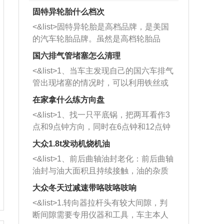
固特异轮胎什么档次
<&list>固特异轮胎是高档品牌，是美国
的汽车轮胎品牌。虽然是高档轮胎品
牌，但是中高低端的轮胎都有生产，这
国六排气管堵塞怎么清理
也是为了更好的开拓市场。
<&list>1、当车主发现自己的国六车排气
管出现堵塞的情况时，可以利用铁丝或
者是细棍，直接将杂物给取出来，如果
在家拿什么练方向盘
堵塞情况比较严重，也可以采取应急措
<&list>1、找一只平底锅，把两耳看作3
施。 <&list>2、直接利用木棍将所有的
点和9点钟方向，同时在6点钟和12点钟
杂物推到排气管里面的位置处，然后将
方向做一个标记。 <&list>2、双手握住
三元催化器拆解开，就可以将堵塞的东
大众1.8t发动机烧机油
平底锅两耳，然后往左打半圈、一圈、
西取出来。但如果是因为积碳过多引起
<&list>1、前后曲轴油封老化：前后曲轴
一圈半的练习，往右同样也要打相同的
的堵塞，就需要将三元催化器泡在草酸
油封与油大面积且持续接触，油的杂质
圈数。 <&list>3、最后强调要反复练
中进行清洗。 <&list>3、也可以利用清
和发动机内持续温度变化使其密封效果
习，这样就可以形成肌肉记忆，在真实
大众冬天过减速带咯吱咯吱响
洗剂对堵塞的情况得到解决，将清洗剂
逐渐减弱，导致渗油或漏油。<&list>2、
驾驶车辆时，不需要记忆也能打好方
放在燃油箱中，与燃油混合后，车辆启
<&list>1.转向器拉杆头有较大间隙，判
活塞间隙过大：积碳会使活塞环与缸体
向。
动时，就可以和汽油一起进入到燃烧
断间隙需要专用仪器和工具，车主本人
的间隙扩大，导致机油流入燃烧室中，