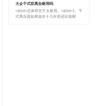
室，最后形成废气排出，就可以让三元
无法制作，需要将车辆送到修理厂或4s
造成烧机油。<&list>3、机油粘度。使用
大众干式双离合耐用吗
催化器得到清洗，排气管堵塞的情况就
店；<&list>2.车辆半轴套管防尘罩破
机油粘度过小的话，同样会有烧机油现
<&list>总体而言不太耐用。<&list>1、干
能够得到解决。
裂，破裂后会出现漏油现象，使半轴磨
象，机油粘度过小具有很好的流动性，
式离合器如果放在十几年前还比较耐
损严重，磨损的半轴容易损坏，产生异
容易窜入到气缸内，参与燃烧。<&list>
用，但是由于现在的汽车发动机动力输
响；<&list>3.稳定器的转向胶套和球头
4、机油量。机油量过多，机油压力过
出越来越高，使得干式离合器散热不足
老化，一般是使用时间过长造成的。解
大，会将部分机油压入气缸内，也会出
的缺陷也逐渐暴露出来。<&list>2、由于
决方法是更换新的质量好的转向橡胶套
现烧机油。<&list>5、机油滤清器堵塞：
干式双离合的工作环境暴露在空气中，
和球头。
会导致进气不畅，使进气压力下降，形
而离合器的散热也是通离合器罩上面的
成负压，使机油在负压的情况下吸入燃
几个小孔来进行散热。但是在行驶过程
烧室引起烧机油。<&list>6、正时齿轮或
中变速箱需要换挡，就不得不使得离合
链条磨损：正时齿轮或链条的磨损会引
器频繁工作。<&list>3、长时间的低速行
起气阀和曲轴的正时不同步。由于轮齿
驶以及过于频繁的启停，导致离合器的
或链条磨损产生的过量侧隙，使得发动
温度不断升高，而低速行驶时空气流动
机的调节无法实现：前一圈的正时和下
效率不高，无法将离合器中的热量有效
一圈可能就不一样。当气阀和活塞的运
的带走，导致离合器内部的温度不断升
动不同步时，会造成过大的机油消耗。
高，加速离合器的磨损。
解决方法：更换正时齿轮或链条。<&list
>7、内垫圈、进风口破裂：新的发动机
设计中，经常采用各种由金属和其他材