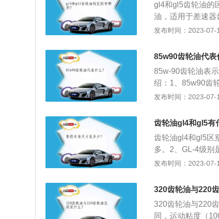
合成齿轮油75W-90(
gl4和gl5齿轮
号、93号、97号修
箱，并提供优异的
油，适用于差速器
(mobilubeg
油，适用于工作条
发布时间：2023-07-17
性能、重负荷齿轮
别的齿轮油比起G
器、驱动桥和调制
性自然而然肯定比较
85w90齿轮油代
贵出一些，但有些
85w-90齿轮油
绍：1、85w9
用。2、齿轮油粘
发布时间：2023-07-17
度，数字越小，粘
示高温粘度，数字
齿轮油gl4和gl5
齿轮油gl4和gl5
多。2、GL-4
器齿轮。3、GL
发布时间：2023-07-17
轮及后桥齿轮。以
的润滑油，它和机
320齿轮油与22
轮油主要起润滑齿
320齿轮油与22
齿轮油用于汽车转
同，运动粘度（100℃