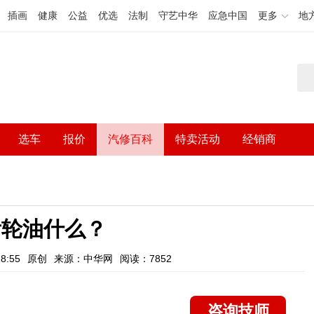
插画
健康
公益
优选
法制
守艺中华
应急中国
更多
地
选车
报价
汽修百科
特卖活动
经销商
5齿轮油什么？
8:55
原创
来源：中华网
阅读：7852
咨询技师