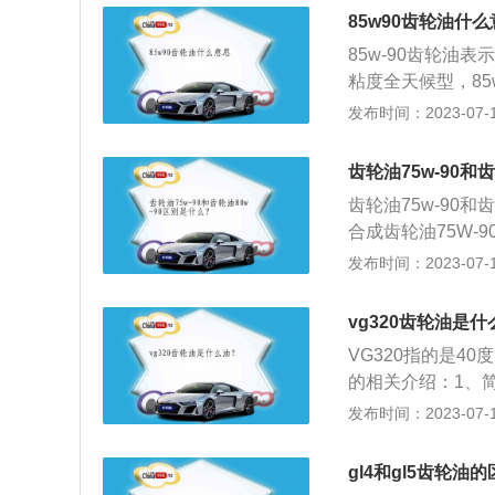
齿轮油的基础油有50
85w90齿轮油什
AO、聚醚等调合，一般
85w-90齿轮
通矿油调合则可，GL
粘度全天候型，8
是关于车辆齿轮油
年使用。齿轮油粘
发布时间：2023-07-17
最高油温，并考虑
粘度，数字越小，
2、使用性能级别
示高温粘度，数字
作为选择齿轮油性
齿轮油75w-90和
基础油或合成润滑
齿轮油75w-90
要起到润滑齿轮和
合成齿轮油75W
传动装置，延长其
的压力和冲击负荷的
发布时间：2023-07-17
进的添加剂配方调
油在100℃时所达到
vg320齿轮油是
80W-90的齿轮油
VG320指的是4
度/℃是-26℃。
的相关介绍：1、
150000mPa.s
性的烃类混合物液
发布时间：2023-07-17
0、85W/140和
0℃至220℃，主
粘度大，油膜厚，
类：汽油具有较高
合国产、日美韩系
gl4和gl5齿轮油
90号、92号、93