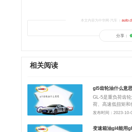
本文内容为中华网·汽车（
auto.
分享：
相关阅读
gl5齿轮油什么意
GL-5是重负荷
荷、高速低扭矩和
L-5)》规定了
发布时间：2023-10-04
的重负荷车辆齿轮油
贮存。适用于重负荷
变速箱油gl4能用g