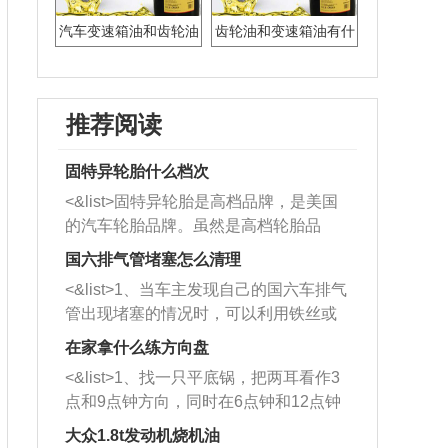
汽车变速箱油和齿轮油
齿轮油和变速箱油有什
有什么区别
么区别。
推荐阅读
固特异轮胎什么档次
<&list>固特异轮胎是高档品牌，是美国
的汽车轮胎品牌。虽然是高档轮胎品
牌，但是中高低端的轮胎都有生产，这
国六排气管堵塞怎么清理
也是为了更好的开拓市场。
<&list>1、当车主发现自己的国六车排气
管出现堵塞的情况时，可以利用铁丝或
者是细棍，直接将杂物给取出来，如果
在家拿什么练方向盘
堵塞情况比较严重，也可以采取应急措
<&list>1、找一只平底锅，把两耳看作3
施。 <&list>2、直接利用木棍将所有的
点和9点钟方向，同时在6点钟和12点钟
杂物推到排气管里面的位置处，然后将
方向做一个标记。 <&list>2、双手握住
三元催化器拆解开，就可以将堵塞的东
大众1.8t发动机烧机油