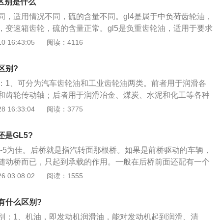
5区别是什么
0W90的。目前绝大多数轿车的手动挡变速箱还是多要求使用GL
同，适用情况不同，硫的含量不同。gl4是属于中负荷齿轮油，
GL-4是属于中负荷齿轮油。所以二者的区别就是一个负重级别
，变速箱齿轮，硫的含量正常。gl5是负重齿轮油，适用于要求
别的如轿车等多使用GL4或GL3,中重负荷的多使用GL5,如货
轮以及变速箱，润滑油中的硫含量要多一些，其中的酸性物质
 16:43:05
阅读：4116
。
使用的变速箱油是可以延长变速箱的使用寿命，变速箱油也可
分等级的，是从GL1-GL5。GL4等级用于高速低扭矩和低速
区别?
汽车双曲线齿轮传动和手动变速箱的润滑，而GL5是性能最高
：1、可分为汽车齿轮油和工业齿轮油两类。前者用于润滑各
油一般是在两年或者是6万公里的时候去更换一次。
和齿轮传动轴；后者用于润滑冶金、煤炭、水泥和化工等各种
2、汽车齿轮油按其质量水平，美国石油学会将汽车齿轮油分
 16:33:04
阅读：3775
-5）.GL-1～GL-3的性能要求较低，用于一般负荷下的正、伞齿
转向器等齿轮的润滑；3、GL-4用于高速低扭矩和低速高扭矩
还是GL5?
线齿轮传动轴和手动变速箱的润滑；4、GL-5的性能水平最
L-5为佳。后桥就是指汽转面那根桥。如果是前桥驱动的车辆，
苛刻的高冲击负荷的双曲线齿轮传动轴和手动变速箱的润滑；
随动桥而已，只起到承载的作用。一般在后桥前面还配有一个
的拆卸步骤如下：1、使用卡扣起子将后轮内衬上的卡扣取
 03:08:02
阅读：1555
将后轮内衬底下的固定螺丝拆卸，用千斤顶顶住一侧减振器；
振器下固定螺母拆除，用工具将减振器上固定螺丝拆除，松开
有什么区别?
下；4、按照同样的方法将另外一侧的减振器拆卸；5、使用千
别：1、机油，即发动机润滑油，能对发动机起到润滑、清