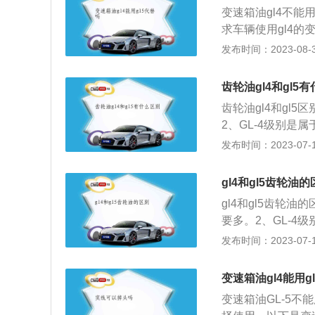
于在高速冲击负荷
变速箱油gl4不能
以石油润滑油基础
求车辆使用gl4的
种重要的润滑油。
变速箱油适合差速
发布时间：2023-08-31
长其使用寿命，提
而gl5的变速箱
轮油。变速箱油是
齿轮油gl4和gl5
命的作用，具有抗
齿轮油gl4和gl5
减少油品损失，根
2、GL-4级别
速箱油。
轮。3、GL-5
发布时间：2023-07-17
后桥齿轮。4、在价
的。以下是关于齿
gl4和gl5齿轮油
它和机油在使用条
gl4和gl5齿轮油
润滑齿轮和轴承、
要多。2、GL-
汽车转向器、变速
向器齿轮。3、G
发布时间：2023-07-17
高，所以齿轮油对
齿轮及后桥齿轮。
冲击与噪声等方面
桥的润滑油，它和
变速箱油gl4能用g
齿轮油主要起润滑
变速箱油GL-5不
车齿轮油用于汽车