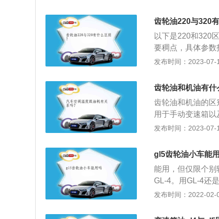
别的齿轮油比起G
性自然而然肯定比较
齿轮油220与32
贵出一些，但有些
以下是220和320
要稠点，具体参数指标略
320号是288~
发布时间：2023-07-17
选用，不能替代使用
C，代表中极压齿
齿轮油和机油有什
箱。该系列润滑油
齿轮油和机油的区
异，粘附性良好，
用于手动变速箱以
车轮的啮合都是线
发布时间：2023-07-17
轮啮合部位形成油
啮合时产生的极高
gl5齿轮油小车能
齿轮油侧重的是高
能用，但仅限个别
轮油为强碱性，而
GL-4。用GL-
造成机械无法达到
造商的规定来进行
发布时间：2022-02-07
用的类型。本身G
的的GL-5粘度一