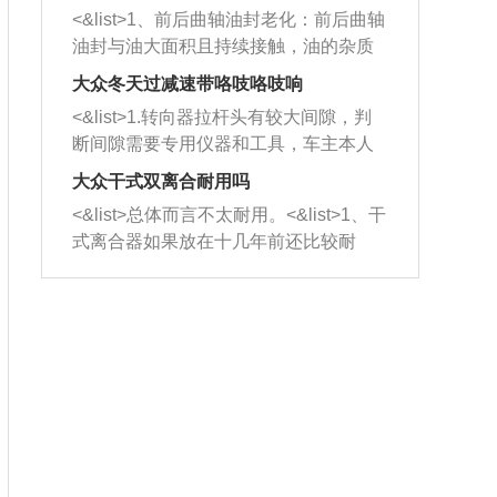
平底锅两耳，然后往左打半圈、一圈、
西取出来。但如果是因为积碳过多引起
<&list>1、前后曲轴油封老化：前后曲轴
一圈半的练习，往右同样也要打相同的
的堵塞，就需要将三元催化器泡在草酸
油封与油大面积且持续接触，油的杂质
圈数。 <&list>3、最后强调要反复练
中进行清洗。 <&list>3、也可以利用清
和发动机内持续温度变化使其密封效果
习，这样就可以形成肌肉记忆，在真实
大众冬天过减速带咯吱咯吱响
洗剂对堵塞的情况得到解决，将清洗剂
逐渐减弱，导致渗油或漏油。<&list>2、
驾驶车辆时，不需要记忆也能打好方
放在燃油箱中，与燃油混合后，车辆启
<&list>1.转向器拉杆头有较大间隙，判
活塞间隙过大：积碳会使活塞环与缸体
向。
动时，就可以和汽油一起进入到燃烧
断间隙需要专用仪器和工具，车主本人
的间隙扩大，导致机油流入燃烧室中，
室，最后形成废气排出，就可以让三元
无法制作，需要将车辆送到修理厂或4s
造成烧机油。<&list>3、机油粘度。使用
大众干式双离合耐用吗
催化器得到清洗，排气管堵塞的情况就
店；<&list>2.车辆半轴套管防尘罩破
机油粘度过小的话，同样会有烧机油现
<&list>总体而言不太耐用。<&list>1、干
能够得到解决。
裂，破裂后会出现漏油现象，使半轴磨
象，机油粘度过小具有很好的流动性，
式离合器如果放在十几年前还比较耐
损严重，磨损的半轴容易损坏，产生异
容易窜入到气缸内，参与燃烧。<&list>
用，但是由于现在的汽车发动机动力输
响；<&list>3.稳定器的转向胶套和球头
4、机油量。机油量过多，机油压力过
出越来越高，使得干式离合器散热不足
老化，一般是使用时间过长造成的。解
大，会将部分机油压入气缸内，也会出
的缺陷也逐渐暴露出来。<&list>2、由于
决方法是更换新的质量好的转向橡胶套
现烧机油。<&list>5、机油滤清器堵塞：
干式双离合的工作环境暴露在空气中，
和球头。
会导致进气不畅，使进气压力下降，形
而离合器的散热也是通离合器罩上面的
成负压，使机油在负压的情况下吸入燃
几个小孔来进行散热。但是在行驶过程
烧室引起烧机油。<&list>6、正时齿轮或
中变速箱需要换挡，就不得不使得离合
链条磨损：正时齿轮或链条的磨损会引
器频繁工作。<&list>3、长时间的低速行
起气阀和曲轴的正时不同步。由于轮齿
驶以及过于频繁的启停，导致离合器的