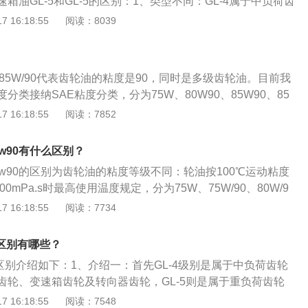
箱油GL-5和GL-5的区别：1、类型不同：GL-4属于中负荷齿
以齿轮油对齿轮的润滑、抗磨、冷却、散热、防腐防锈、洗涤
器齿轮、变速箱齿轮及转向器齿轮；GL-5属于重负荷齿轮油，
 16:18:55
阅读：8039
噪声等方面起着重要作用。
别苛刻的差速器齿轮及后桥齿轮。2、级别不同：按照齿轮油
高于GL-4，同时GL-4的价格比GL-5要低。3、含量不同：GL-5
硫要多，酸性也比较多。
，85W/90代表齿轮油的粘度是90，同时是多级齿轮油。目前我
分类接纳SAE粘度分类，分为75W、80W90、85W90、85
40共六个粘度级别。其中带W的是冬用齿轮油，不带尾缀W的为常
 16:18:55
阅读：7852
若两个粘度级别连在一起，则体现多机油，其性能要满足两个
80W90号油含义是低温粘度相符80W要求，高温粘度相符90
0w90有什么区别？
是美国石油协会API对车辆齿轮油的质量进行评价的品级准则，
80w90的区别为齿轮油的粘度等级不同：轮油按100℃运动粘度
级。以闭式齿轮箱齿轮润滑为例，若不考虑机械本身的因素，
00mPa.s时最高使用温度规定，分为75W、75W/90、80W/9
能是：1、新齿轮机构没有磨合好，出现磨料磨损，引起齿面
0、85W/140和140七个粘度等级。关于齿轮的相关信息如下：1、
 16:18:55
阅读：7734
加强过滤，磨合后换油。2、负荷大，油膜破裂，出现磨损等
缘上有齿轮连续啮合传递运动和动力的机械元件。齿轮在传动
面温度升高。
经出现。随着生产的发展，齿轮运转的平稳性受到重视。2、
的区别有哪些？
一个用于啮合的凸起部分。一般说来，这些凸起部分呈辐射状
油的区别介绍如下：1、介绍一：首先GL-4级别是属于中负荷齿轮
轮齿互相接触，导致齿轮的持续啮合运转。
齿轮、变速箱齿轮及转向器齿轮，GL-5则是属于重负荷齿轮
件特别苛刻的差速器齿轮及后桥齿轮。2、介绍二：而GL-5级
 16:18:55
阅读：7548