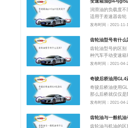
变速箱油gl4与gl
有个别要求使用8
润滑油的负载度不
-4级别的齿轮油。
适用于差速器齿轮
的区分，负重中小级
较大的差速器，齿
发布时间：2021-11-10
车以及军用车辆等
很多。机动车辆上
以叫做齿轮油，它是
齿轮油型号有什么
高扭矩的条件下，
齿轮油型号的区别
的，变速箱的润滑
种汽车手动变速箱
工业的齿轮装置；
发布时间：2021-04-28
五挡（GL-1～GL
轮，以及变速箱和
奇骏后桥油用GL4
条件下，汽车双曲
奇骏后桥油使用G
高，用于运转条件
那么后桥就仅仅是
分动器。汽车后桥
发布时间：2021-04-26
下；2、使用工具
3、使用工具将减
齿轮油与一般机油
千斤顶将减振器拿
齿轮油与机油的区