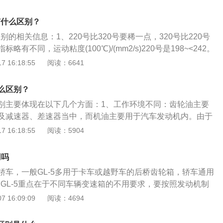
L-4级别的油所含的硫要多，几乎要多出一半的酸性，所以腐蚀
强，在价格方面，由于GL-5齿轮油比GL-4高一级别，自然是
0有什么区别？
朋友却有这么一个误区，用贵点的齿轮油对汽车会有好处。
区别的相关信息：1、220号比320号要稀一点，320号比220号
有不同，运动粘度(100℃)/(mm2/s)220号是198~<242。
<352。其他参数基本一致，使用中一定要根据设备的使用说明进行
 16:18:55
阅读：6641
。2、220号齿轮油和320号齿轮油指的是中负荷齿轮油CK
轮油，一般用在机器设备的变速箱，减速机，涡轮机和齿轮
么区别？
的特点是承载能力和抗擦伤性良好；热安定性和氧化安定性优
别主要体现在以下几个方面：1、工作环境不同：齿轮油主要
不含溶剂、沥青、重金属和氯，符合环保要求。
及减速器、差速器当中，而机油主要用于汽车发动机内。由于
接触，所以要求齿轮油拥有极强的粘度指标，否则就无法在齿
 16:18:55
阅读：5904
膜。而发动机的润滑部位基本都是面接触，且都没有类似齿轮
压强，所以就有对粘度的指标要相对较弱；2、侧重点不同：
用吗
温下对齿轮的保护，而机油侧重的是其低温的流动性。而且齿
轿车，一般GL-5多用于卡车或越野车的后桥齿轮箱，轿车通用
机油为弱碱性；3、机油和齿轮油都有绝不能混加，否则极易
4还是GL-5重点在于不同车辆变速箱的不用要求，要按照发动机制
最佳的润滑效果而损坏。
选择，GL-5本身属于重负荷齿轮油，比较适合重在汽车后桥使
 16:09:09
阅读：4694
L-5是含有较多的化硫添加剂，腐蚀性较强的。加上市面上常见
般都偏大，因此不适合轿车使用，轿车齿轮箱一般要求75W90也