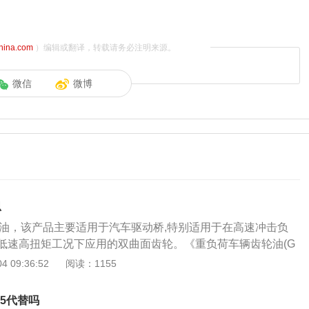
china.com
）编辑或翻译，转载请务必注明来源。
微信
微博
思
齿轮油，该产品主要适用于汽车驱动桥,特别适用于在高速冲击负
低速高扭矩工况下应用的双曲面齿轮。《重负荷车辆齿轮油(G
以精制矿物油、合成油或二者混合为基础油，加入多种添加剂调制
 09:36:52
阅读：1155
(GL-5)的要求和试验方法、检验规则、标志、包装、运输和
车辆齿轮油(GL-5)，该产品主要适用于汽车驱动桥,特别适用
l5代替吗