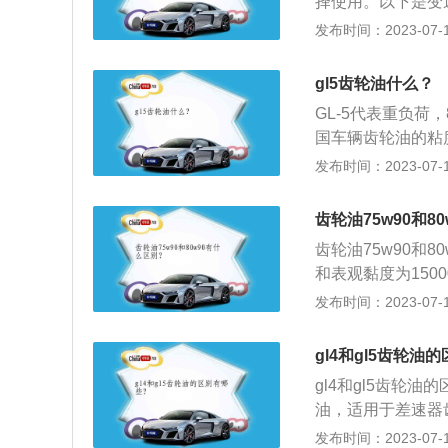
择使用。以下是变速
时表面压力高。所
轮油，适用于差速
发布时间：2023-07-17
和降低齿面冲击与
适用于工作条件特
的级别，GL-5级别
gl5齿轮油什么？
比起GL-4所含的
GL-5代表重负荷
国车辆齿轮油的粘度
W140、90、1
发布时间：2023-07-17
温和高温下使用；
粘度品级的要求。如
齿轮油75w90和8
号的要求。GL-5
齿轮油75w90和
目前是比较高的品
和表观黏度为1500
温度超高的原因可
0、85W/90、9
发布时间：2023-07-17
温度升高，此时应
简介：齿轮是指轮
失效倾向，引起齿
中的应用很早就已
gl4和gl5齿轮油
轮齿：齿轮上的每
gl4和gl5齿轮
排列。配对齿轮上
油，适用于差速器
油，适用于工作条
发布时间：2023-07-17