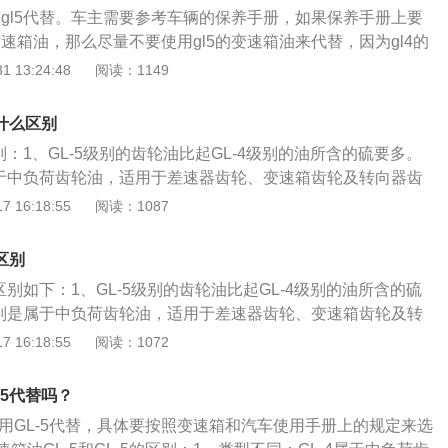
、高速低扭矩和低速高扭矩工况下应用的双曲面齿轮。齿轮油
用gl5代替。车主需要参考车辆的保养手册，如果保养手册上要
油或合成润滑油为主，加入极压抗磨剂和油性剂调制而成的一
变速箱油，那么尽量不要使用gl5的变速箱油来代替，因为gl4的
用于各种齿轮传动装置，以防止齿面磨损、擦伤、烧结等，延
器齿轮、变速箱齿轮、转向器齿轮使用，属于中负荷齿轮油，
 13:24:48
阅读：1149
高传递功率效率。
油，适合工作条件差的差速器齿轮、后桥齿轮使用，属于重负荷齿
保持排档系统清洁的油类用品，能够起到润滑延长传动装置寿
有什么区别
低温于低温时也能进行极有效的润滑效果，在严苛操作条件下
区别：1、GL-5级别的齿轮油比起GL-4级别的油所含的硫要多。
据变速箱结构的不同，变速箱油又分为自动变速箱油和手动变
是属于中负荷齿轮油，适用于差速器齿轮、变速箱齿轮及转向器齿
则是属于重负荷齿轮油，适用于工作条件特别苛刻的差速器齿轮及
 16:18:55
阅读：1087
格方面，由于GL-5齿轮油比GL-4高一级别，自然是贵出一些
轮油的更多资料：1、齿轮油主要指变速器和后桥的润滑油，
的区别
件、自身成分和使用性能上均存在着差异。2、齿轮油主要起
的区别如下：1、GL-5级别的齿轮油比起GL-4级别的油所含的硫
防止磨损和锈蚀、帮助齿轮散热等作用。3、汽车齿轮油用于
4级别是属于中负荷齿轮油，适用于差速器齿轮、变速箱齿轮及转
器以及驱动桥等齿轮传动机构中，由于齿轮传动时表面压力
L-5则是属于重负荷齿轮油，适用于工作条件特别苛刻的差速器
 16:18:55
阅读：1072
齿轮的润滑、抗磨、冷却、散热、防腐防锈、洗涤和降低齿面
以下是关于齿轮油的更多资料：1、齿轮油主要指变速器和后
起着重要作用。
机油在使用条件、自身成分和使用性能上均存在着差异。2、
l5代替吗？
齿轮和轴承、防止磨损和锈蚀、帮助齿轮散热等作用。3、汽
能用GL-5代替，具体要按照变速箱和汽车使用手册上的规定来选
转向器、变速器以及驱动桥等齿轮传动机构中，由于齿轮传动