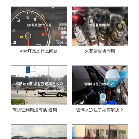
epc灯亮是什么问题
火花塞更换周期
驾驶证到期没有换,逾期怎么办??
玻璃水冻住了如何解决？