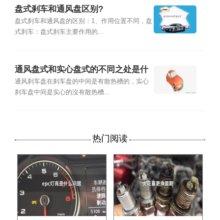
盘式刹车和通风盘区别?
盘式刹车和通风盘的区别：1、作用位置不同，盘
式刹车：盘式刹车主要作用的...
通风盘式和实心盘式的不同之处是什
么
通风刹车盘在刹车盘的中间是有散热槽的，实心
刹车盘中间是实心的沒有散热槽...
热门阅读