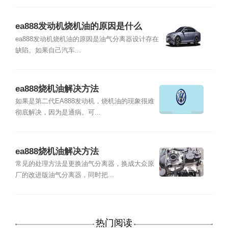
ea888发动机烧机油的原因是什么
ea888发动机烧机油的原因是油气分离器设计存在
缺陷。如果自己汽车...
ea888烧机油解决方法
如果是第二代EA888发动机，烧机油的现象很难
彻底解决，因为是通病。可...
ea888烧机油解决方法
常见的处理方法是更换油气分离器，换成大众原
厂的改进版油气分离器，同时把...
热门阅读