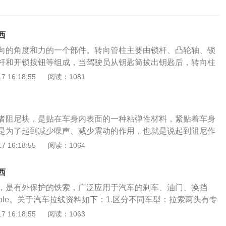
西
向的角度和力的一个部件。转向管柱主要由锁杆、凸轮轴、锁
杆和开锁按钮等组成，当驾驶员从钥匙筒拔出钥匙后，转向柱
样即使偷窃者不用钥匙而把发动机起动，但汽车仍不能够转向
 16:18:55
阅读：1081
柱损坏的主要症状有直路跑偏、方向盘变重、自由行程变大、
足、转向抖动和转向异响，转向柱出现故障时会影响车辆的转
需要及时对其进行修理才能保证行车安全。汽车管柱的作用：
者阻尼块，是贴在车身内表面的一种粘弹性材料，紧贴着车身
向管柱及转向轴在碰撞力的作用下向驾驶员胸部方向运动，驾
是为了起到减少噪声、减少震动的作用，也就是说起到阻尼作
有冲向方向盘的运动；2、能量一部分由约束装置加以吸收，
都安装有阻尼片。此外，航天飞行器、飞机等其他需要减震降
 16:18:55
阅读：1064
统应能够保证驾驶员在汽车发生碰撞时受到的伤害最小，汽车
阻尼片。阻尼片的特点：高分子材料或橡胶材料制作的阻尼片
用在汽车转向系统吸能方面起到较大作用；3、吸能转向柱在
定，具有优良的减振降噪性、耐热性、耐寒性、防老性和极强
，缩短了汽车正面碰撞时方向盘后移尺寸，降低了驾乘人员受
西
皮肤无任何刺激作用，对金属、塑料、橡胶等材料无腐蚀作
提高了汽车的被动安全性能。
，是有外保护的铁索，广泛应用于汽车的刹车、油门、换挡
范围：25℃±10℃。制作材料：在欧美等汽车工业发达的国
ble。关于汽车拉线资料如下：1.区分不同车型：拉索两头有专
般都使用高分子树脂材料，或者橡胶材料作为原材料，并辅以
车型，同类别的拉索，主要用长度和球头扣具来区分车型。2.
 16:18:55
阅读：1063
尼材料，配以适量填充剂、软化剂、防老剂等混炼而成。这种
为：油门拉索（线），离合拉索（线），制动器拉索（线），