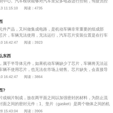
制中心。汽车模块能够对汽车里众多电器进行控制，驾驶员控
油系统、动力转向系统等的保养范围。3、汽车保养的目的：
模块处理，由模块指令汽车动作。模块一般都安装在汽车显示
 11:15:10
阅读：4735
保持车容整洁，技术状况正常，消除隐患，预防故障发生，减
是看不出来的。只有操作后才知道模块有多少功能。它的功能
使用周期。
控制、雨刷控制、门锁控制、遥控防盗、灯光控制、故障模式
西
分配等。随着科技发展，现在很多车主为了舒适感升级也会去
元件产品，又叫做集成电路，是机动车辆非常重要的组成部
的功能。
芯片，车辆无法使用，无法运行，汽车芯片安装位置是在行车
机动车辆所有电器元件以相关传感器。汽车芯片的研发现在是
 16:42:47
阅读：3923
用性能也是越来越好了，反应速度也越来越快了，无论从可靠
都有了很大的进步，如果汽车的芯片出现了问题需要到售后去
么东西
法自己解决，必须使用专业的电脑检测，然后由专业的人员进
，属于半导体元件，如果机动车辆缺少了芯片，车辆将无法运
很容易出现更多的问题。
车辆不使用芯片，也无法在市场上销售。芯片缺失，会直接导
销售会受到影响。机动车辆里面的芯片，是行车电脑非常重要
 16:42:47
阅读：3864
出现了故障，或者是缺少芯片，行车电脑将无法运行。行车电
能否正常的运行，机动车辆相关部位传感器收集的数据会传回
西?
车电脑控制车辆的相关辅助系统工作，让机动车辆正常运行，
片或铜片制成，放在两平面之间以加强密封的材料，为防止流
面之间的密封元件：1、垫片（gasket）是两个物体之间的机
防止两个物体之间受到压力、腐蚀、和管路自然地热胀冷缩泄
 15:43:04
阅读：3906