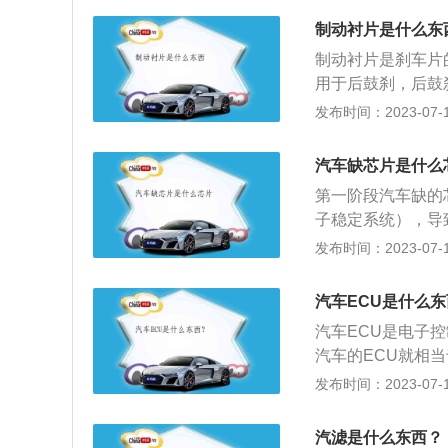
材料可以依据客户
里程表软轴，选换
的片材并涂刮不干
制动衬片是什么东
器，刹车的钢丝绳
贴这种阻尼片的部
制动衬片是刹车片
牵引力，或者门锁
约3平方米，沥青
用于后鼓刹，后鼓
器，燃油泵，节气
板的沥青阻尼片因
片和摩擦片通过铆
发布时间：2023-07-17
慢的释放过程。多
旋转的制动鼓或制
个致癌的物质，是
力，产生摩擦作用
汽车缺芯片是什么
的粘膜上，在这种
摩擦块构成，钢板
影，或者肿瘤的变
第一阶段汽车缺的
过程的温度分布来
以上芳香环构成的
子稳定系统），导
癌性、致畸性，受
控制单元）芯片的
发布时间：2023-07-17
释放到大气中以后
设备的小脑，用以
8微米以下的可吸
军用：小孩子玩的
汽车ECU是什么
泡甚至血液，导致
箭，都装着不同规格的M
汽车ECU是电子
材料的相关国家标
CU)，又称单片
汽车的ECU就相
宝马、奥迪等进口
减。并将内存、计数
装于驾驶座仪表板
发布时间：2023-07-17
煤焦油或石油提炼
至LCD驱动电路
种数据（比如刹车
世界卫生组织的国际
做不同组合控制，
并按照预先设计的
一类致癌物质。沥
是座位、雨刷、空
汽滤是什么东西？