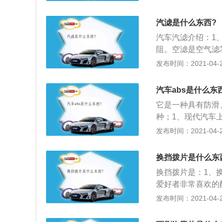
漏；2、由于机械
由片状材料制成，
汽滤是什么东西?
橡胶，玻璃纤维或
汽车汽滤介绍：1
棉；3、垫圈（wa
阻。空滤是空气滤
用于分配的负荷线
芯，它的作用是过
发布时间：2021-04-28
片），耐磨垫，预
增压器、活塞环等
断流动的液体或气
气，保证车内空气
径是内径的两倍左
汽车abs是什么东
理你见过咱们工地
它是一种具有防滑
净的工作环境的。
种；1、现代汽车
的制动功能，而且
发布时间：2021-04-28
驶；2、为保证转
的汽车，制动装置
换挡拨片是什么东
一，它关系到行车
换挡拨片是：1、
离、制动时间和制
爱好者非常喜欢的
以它已成为很多车
发布时间：2021-04-27
及，这种换挡方式