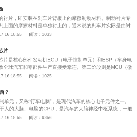
要求经压延加工成不同形状、不同颜色、不同比重和规格尺寸
档拉索等。3.刹车拉索定义：用于拉动改变变速器档位，离合
性压敏胶粘剂辅以离型纸保护复合而成。以一辆车为例，需要
西
索。代理拉杆操纵改变机床、汽车、拖拉机等机器运转速度或
位有八到十二处，其中大多位于封闭的汽车驾驶室内，总面积
的衬片，即安装在刹车片背板上的摩擦制动材料。制动衬片专
的装置，由许多直径大小不同的组成。通常装在发动机化油
的总用量大约为十公斤。由于太阳暴晒及发动机散热，紧贴钢
刹上面的摩擦材料是单独衬上的，通常说的刹车片实际是由衬
门，变速器，离合器，轮毂上。
受热极易分解释放有毒的多环芳烃气体，而且这是一个长期缓
接组成的刹车片总成。刹车片也叫刹车皮，是指固定在与车轮
 16:18:55
阅读：1033
环芳烃中间对人体影响最大的是苯并芘，是一种突变原，是一
动盘上的摩擦材料，其中的摩擦衬片及摩擦衬块承受外来压
一个脂溶性比较强的物质，这个能吸入到体内，可以停留在肺
从而达到车辆减速的目的。刹车片一般由钢板、粘接隔热层和
芯片
情况下，可能发生细胞变异，那么这种变异到最后产生一些阴
要经过涂装来防锈，涂装过程用SMT4炉温跟踪仪来检测涂装
化，是一个漫长的时间。多环芳烃(PAHs)是一类由两个或两个
芯片是核心部件发动机ECU（电子控制单元）和ESP（车身电
保证质量。
化合物，在自然环境中分布及其广泛。由于多数PAHs具有致
致全球汽车和零部件生产直接受牵连。第二阶段则是MCU（微
到广泛的关注。是一种常见的高活性间接致癌物。3，4-苯并芘
紧缺，MCU，又称微控制器，简单来讲，可以理解为各类分散
 16:18:55
阅读：1025
，总是和大气中各种类型微粒所形成的气溶胶结合在一起，在
实现其动作或功能。MCU应用极广，散布于消费用、汽车用和
入尘粒中，吸入肺部的比率较高，经呼吸道吸入肺部，进入肺
玩具火车，电力公司抄的电表，电子控制的汽车座位和导弹火
东西？
肺癌和心血管疾病。在中国，由于没有关于汽车零部件和辅助
CU。MCU芯片是指微控制单元(MicrocontrollerUnit；M
控制单元，又称“行车电脑”，是现代汽车的核心电子元件之一。
准，同时，使用沥青可以降低企业的生产成本，因此，奔驰、
微型计算机或者单片机，是把中央处理器的频率与规格做适当缩
当于人的大脑、电脑的CPU，是汽车的大脑神经中枢系统，一般
品牌车国产后，出现了用沥青制作的阻尼片的现象。沥青是指
器、USB、A/D转换、UART、PLC、DMA等周边接口，甚
下方或雨刷连动杆附近。ECU的作用是：随时监控着输入的各
 16:18:55
阅读：9356
后产生的残渣，因含有多环芳烃及硫、酚等多种对有害物质，
都整合在单一芯片上，形成芯片级的计算机，为不同的应用场合
、换挡等）和汽车运行的各种状态（加速、打滑、油耗等），
癌症研究中心（IARC），早在1976年就将煤焦油沥青列为
所以MCU芯片就是单片机芯片。汽车用MCU分散多变，无论
程序计算各种传感器送来的信息经过处理以后，把各个参数发
青制作的阻尼片持续散发臭味，导致车内空气污染，危害人体
调、影音、动力，都离不开车用MCU的指挥，总的来说，一辆