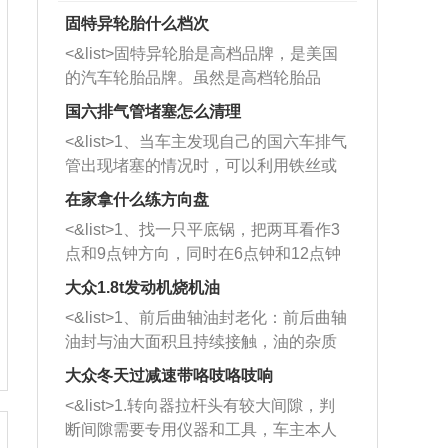
固特异轮胎什么档次
<&list>固特异轮胎是高档品牌，是美国
的汽车轮胎品牌。虽然是高档轮胎品
牌，但是中高低端的轮胎都有生产，这
国六排气管堵塞怎么清理
也是为了更好的开拓市场。
<&list>1、当车主发现自己的国六车排气
管出现堵塞的情况时，可以利用铁丝或
者是细棍，直接将杂物给取出来，如果
在家拿什么练方向盘
堵塞情况比较严重，也可以采取应急措
<&list>1、找一只平底锅，把两耳看作3
施。 <&list>2、直接利用木棍将所有的
点和9点钟方向，同时在6点钟和12点钟
杂物推到排气管里面的位置处，然后将
方向做一个标记。 <&list>2、双手握住
三元催化器拆解开，就可以将堵塞的东
大众1.8t发动机烧机油
平底锅两耳，然后往左打半圈、一圈、
西取出来。但如果是因为积碳过多引起
<&list>1、前后曲轴油封老化：前后曲轴
一圈半的练习，往右同样也要打相同的
的堵塞，就需要将三元催化器泡在草酸
油封与油大面积且持续接触，油的杂质
圈数。 <&list>3、最后强调要反复练
中进行清洗。 <&list>3、也可以利用清
和发动机内持续温度变化使其密封效果
习，这样就可以形成肌肉记忆，在真实
大众冬天过减速带咯吱咯吱响
洗剂对堵塞的情况得到解决，将清洗剂
逐渐减弱，导致渗油或漏油。<&list>2、
驾驶车辆时，不需要记忆也能打好方
放在燃油箱中，与燃油混合后，车辆启
<&list>1.转向器拉杆头有较大间隙，判
活塞间隙过大：积碳会使活塞环与缸体
向。
动时，就可以和汽油一起进入到燃烧
断间隙需要专用仪器和工具，车主本人
的间隙扩大，导致机油流入燃烧室中，