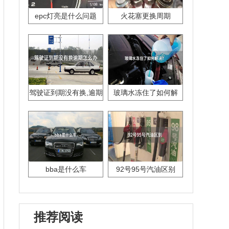
epc灯亮是什么问题
火花塞更换周期
驾驶证到期没有换,逾期
玻璃水冻住了如何解
怎么办??
决？
bba是什么车
92号95号汽油区别
推荐阅读