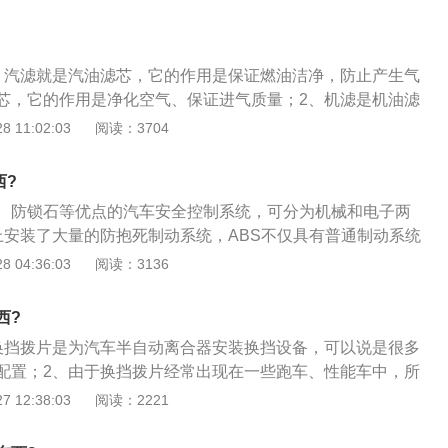
加工表面不可能完美，使用垫片即可填补不规则性。垫片通常
如垫纸，橡胶，硅橡胶，金属，软木，毛毡，氯丁橡胶，丁腈
塑料聚合物（如聚四氟乙烯）。特定应用的垫片可能含有石
、汽滤就是汽油滤芯，它的作用是保证燃油洁净，防止产生气
sher）是薄板（通常圆型）的一个漏洞（通常在中间）通常是
芯，它的作用是净化空气、保证进气质量；2、机滤是机油滤
程紧固件。其他用途是作为间隔，弹簧（贝尔维尔垫片，波垫
滤油底壳机油中的有害杂质，保证供给曲轴、连杆、凸轮轴、
 11:02:03
阅读：3704
显示装置，锁装置；4、橡胶垫圈也用在水龙头（阀门）以切
部位洁净的机油。现在还有空调滤芯，它的作用是过滤外界空
体。橡胶或硅垫片也可使用，以减少风扇的振动。通常垫片外
新鲜没有异味；3、主要是通过滤纸来就行过滤的没啥工作原
右。
西?
上用的那个筛沙子的篓子吧他就是吧杂志过滤给发动机提供干
、防锁石等优点的汽车安全控制系统，可分为机械和电子两
上安装了大量的防抱死制动系统，ABS不仅具有普通制动系统
还具有防止车轮抱死的功能，使汽车在制动状态下能够正常行
 04:36:03
阅读：3136
弯车制动方向的稳定性，防止产生侧滑和跑偏，是目前最先进
的最佳制动效果；3、转弯车制动性能是汽车的主要性能之
西?
安全。评价汽车制动性能最基本的指标是制动加速度、制动距
换挡拨片是为汽车半自动离合器安装换挡设备，可以说是很多
动方向的稳定性。
配置；2、由于换挡拨片经常出现在一些跑车、性能车中，所
迷心中的“高动力”象征；3、然而，随着自动变速箱技术的普
 12:38:03
阅读：2221
逐渐普及，在各种家用车型中高匹配出现，成为大趋势。