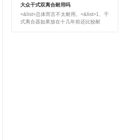
室，最后形成废气排出，就可以让三元
无法制作，需要将车辆送到修理厂或4s
造成烧机油。<&list>3、机油粘度。使用
大众干式双离合耐用吗
催化器得到清洗，排气管堵塞的情况就
店；<&list>2.车辆半轴套管防尘罩破
机油粘度过小的话，同样会有烧机油现
<&list>总体而言不太耐用。<&list>1、干
能够得到解决。
裂，破裂后会出现漏油现象，使半轴磨
象，机油粘度过小具有很好的流动性，
式离合器如果放在十几年前还比较耐
损严重，磨损的半轴容易损坏，产生异
容易窜入到气缸内，参与燃烧。<&list>
用，但是由于现在的汽车发动机动力输
响；<&list>3.稳定器的转向胶套和球头
4、机油量。机油量过多，机油压力过
出越来越高，使得干式离合器散热不足
老化，一般是使用时间过长造成的。解
大，会将部分机油压入气缸内，也会出
的缺陷也逐渐暴露出来。<&list>2、由于
决方法是更换新的质量好的转向橡胶套
现烧机油。<&list>5、机油滤清器堵塞：
干式双离合的工作环境暴露在空气中，
和球头。
会导致进气不畅，使进气压力下降，形
而离合器的散热也是通离合器罩上面的
成负压，使机油在负压的情况下吸入燃
几个小孔来进行散热。但是在行驶过程
烧室引起烧机油。<&list>6、正时齿轮或
中变速箱需要换挡，就不得不使得离合
链条磨损：正时齿轮或链条的磨损会引
器频繁工作。<&list>3、长时间的低速行
起气阀和曲轴的正时不同步。由于轮齿
驶以及过于频繁的启停，导致离合器的
或链条磨损产生的过量侧隙，使得发动
温度不断升高，而低速行驶时空气流动
机的调节无法实现：前一圈的正时和下
效率不高，无法将离合器中的热量有效
一圈可能就不一样。当气阀和活塞的运
的带走，导致离合器内部的温度不断升
动不同步时，会造成过大的机油消耗。
高，加速离合器的磨损。
解决方法：更换正时齿轮或链条。<&list
>7、内垫圈、进风口破裂：新的发动机
设计中，经常采用各种由金属和其他材