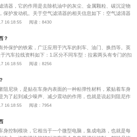
机构，执行各种预定的控制功能。
,多则上百个。
滤清器，它的作用是去除机油中的灰尘、金属颗粒、碳沉淀物
，保护发动机。关于空气滤清器的相关信息如下：空气滤清器
原理，空气滤清器可分为过滤式、离心式、油浴式、复合式几
 16:18:55
阅读：8430
定期清洗：当过滤器经过长时间工作后，其中的滤芯已经拦截
导致压力的增加，流量的减小，这时候就需要及时清洗；。
西？
有外保护的铁索，广泛应用于汽车的刹车、油门、换挡等。英
。关于汽车拉线资料如下：1.区分不同车型：拉索两头有专门的扣
同类别的拉索，主要用长度和球头扣具来区分车型。2.主要分
 16:18:55
阅读：8256
门拉索（线），离合拉索（线），制动器拉索（线），里程表
等。3.刹车拉索定义：用于拉动改变变速器档位，离合器，刹
？
理拉杆操纵改变机床、汽车、拖拉机等机器运转速度或牵引
者阻尼块，是贴在车身内表面的一种粘弹性材料，紧贴着车身
置，由许多直径大小不同的组成。通常装在发动机化油器，燃
是为了起到减少噪声、减少震动的作用，也就是说起到阻尼作
速器，离合器，轮毂上。
都安装有阻尼片，如奔驰、宝马等品牌汽车。此外，航天飞行
 16:18:55
阅读：7954
要减震降噪的机械也会用到阻尼片。以下是汽车保养的介绍：
绍：汽车保养是指定期对汽车相关部分进行检查、清洁、补
西
更换某些零件的预防性工作，又称汽车维护。2、汽车保养的
车身控制模块，它相当于一个微型电脑，集成电路，也就是每
保养主要包含了对发动机系统（引擎）、变速箱系统、空调系