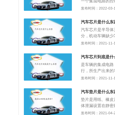
一个集成电路的控
统、冷却系统、燃
制开关的信号经过
发布时间：2022-03-13
汽车保养的目的是
器后面，在外观上
缓劣化过程，延长
主要有：电动门窗
汽车芯片是什么东
自诊断控制、电源
汽车芯片是半导体
增加一些原车不带
分，机动车辆缺少
电脑里面，控制的
发布时间：2021-11-10
越来越快，而且使
性还是使用性能上
汽车芯片到底是什
进行维修，没有办
是车辆的集成电路
行维修安装，不然
行，所生产出来的
致车辆减产，车辆
发布时间：2021-11-10
的组成部分，芯片
脑关系到机动车辆
汽车垫片是什么东
到行车电脑，由行
垫片是用纸、橡皮
不出现问题。
体泄漏设置在静密封
械密封，通常用以
发布时间：2021-04-28