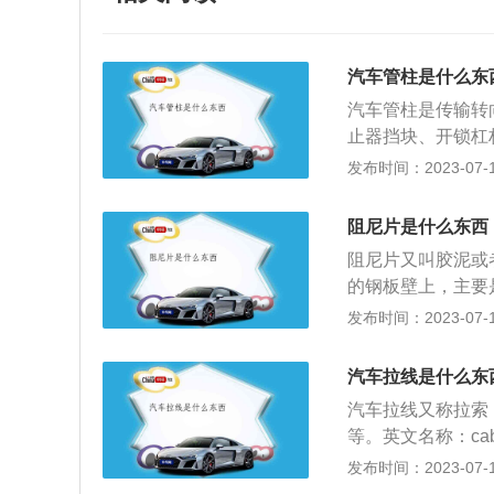
汽车管柱是什么东
汽车管柱是传输转
止器挡块、开锁杠
便被锁杆锁住，这
发布时间：2023-07-17
无法驾驶。转向管
转向过度或转向不
阻尼片是什么东西
向性能，因此车主
阻尼片又叫胶泥或
1、汽车前部的转
的钢板壁上，主要
驶员受惯性的影响
用。所有小轿车里
发布时间：2023-07-17
良好的汽车转向系
噪的机械也会用到
吸能转向管柱的应
物理和化学性能稳
碰撞过程中的作用
汽车拉线是什么东
的粘接性，对人体
二次伤害的程度，
汽车拉线又称拉索
用。最佳使用温度
等。英文名称：ca
家，汽车阻尼片一
门的扣具对应不同
发布时间：2023-07-17
部分改性特种高阻
主要分类：主要分