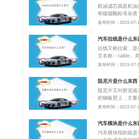
送给各相关的执行
健康。
车少说几十个MCU
机油滤芯就是机油
和煤烟颗粒等杂质
的分类：按照滤清
发布时间：2023-07-17
种。空气滤清器要
了一定的杂质，会
汽车拉线是什么东
拉线又称拉索，是
文名称：cable
具对应不同车型，
发布时间：2023-07-17
类：主要分为：油
软轴，选换档拉索
阻尼片是什么东西
车的钢丝绳索。代
阻尼片又叫胶泥或
力，或者门锁的装
的钢板壁上，主要
油泵，节气门，变
用。所有小轿车里
发布时间：2023-07-17
器、飞机等其他需
1、汽车保养的介
汽车模块是什么东
给、润滑、调整或
汽车模块指的就是
范围：现代的汽车