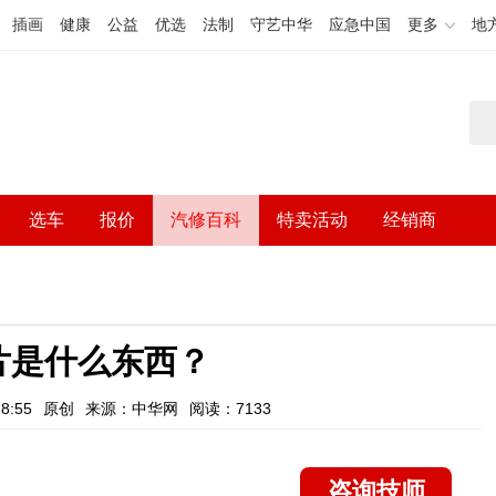
插画
健康
公益
优选
法制
守艺中华
应急中国
更多
地
选车
报价
汽修百科
特卖活动
经销商
片是什么东西？
8:55
原创
来源：中华网
阅读：7133
咨询技师